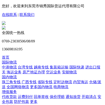
您好，欢迎来到东莞市锦秀国际货运代理有限公司
在线联系
|
联系我们
全国统一热线
0769-23030506/08/09
13669816195
首页
国际物流
中港物流
台湾专线
越南专线
集装箱运输
国际快递
进出口报
关
海运业务
原产地证办理
空运业务
安能物流
国内物流
珠三角专线
广西专线
省际专线
定时达物流
内贸海运
仓储/派
送
全国网络物流
更多国内物流
电商物流
增值服务
代收货款
运费到付
回单签收
保价理赔
通知放货
开箱清点
安
全包装
防护包装
更多