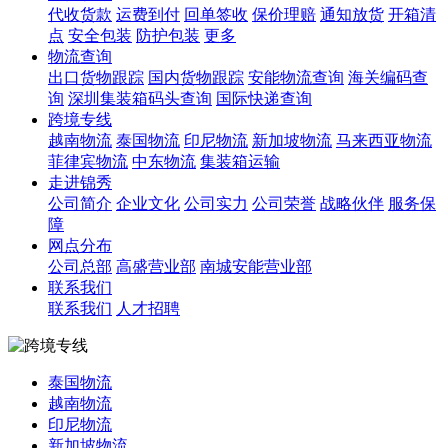
代收货款
运费到付
回单签收
保价理赔
通知放货
开箱清
点
安全包装
防护包装
更多
物流查询
出口货物跟踪
国内货物跟踪
安能物流查询
海关编码查
询
深圳集装箱码头查询
国际快递查询
跨境专线
越南物流
泰国物流
印尼物流
新加坡物流
马来西亚物流
菲律宾物流
中东物流
集装箱运输
走进锦秀
公司简介
企业文化
公司实力
公司荣誉
战略伙伴
服务保
障
网点分布
公司总部
高盛营业部
南城安能营业部
联系我们
联系我们
人才招聘
泰国物流
越南物流
印尼物流
新加坡物流