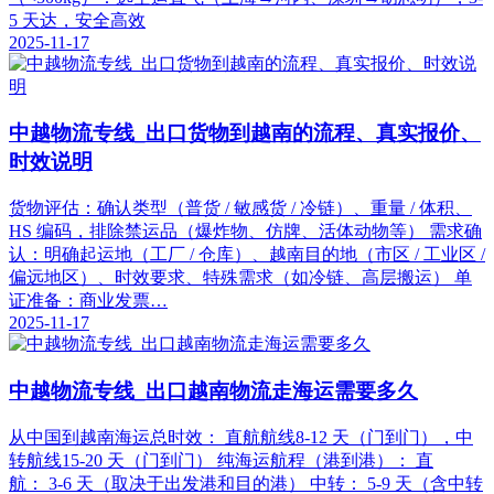
5 天达，安全高效
2025-11-17
中越物流专线_出口货物到越南的流程、真实报价、
时效说明
货物评估：确认类型（普货 / 敏感货 / 冷链）、重量 / 体积、
HS 编码，排除禁运品（爆炸物、仿牌、活体动物等） 需求确
认：明确起运地（工厂 / 仓库）、越南目的地（市区 / 工业区 /
偏远地区）、时效要求、特殊需求（如冷链、高层搬运） 单
证准备：商业发票…
2025-11-17
中越物流专线_出口越南物流走海运需要多久
从中国到越南海运总时效： 直航航线8-12 天（门到门），中
转航线15-20 天（门到门） 纯海运航程（港到港）： 直
航： 3-6 天（取决于出发港和目的港） 中转： 5-9 天（含中转