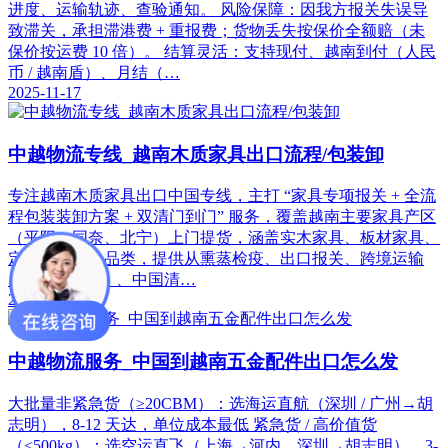
进度、运输轨迹、查验通知。 风险保障：因我方报关失误导
致滞关，承担滞港费 + 重报费；货物丢失按保价全额赔（未
保价按运费 10 倍）。 结算灵活：支持现付、越南到付（人民
币 / 越南盾）、月结（…
2025-11-17
中越物流专线_越南木质家具出口流程/包装卸
专注越南木质家具出口中国专线，主打 “家具专项报关 + 全流
程包装装卸方案 + 双清门到门” 服务，覆盖越南主要家具产区
（平阳、同奈、北宁）上门提货，涵盖实木家具、板材家具、
定制家具等全品类，提供从熏蒸检疫、出口报关、跨境运输
（海运 / 陆运）、中国清…
2025-11-17
中越物流服务_中国到越南五金配件出口怎么发
大批量非紧急货（≥20CBM）：选海运直航（深圳 / 广州→胡
志明），8-12 天达，单位成本最低 紧急货 / 高价值货
（<500kg）：选空运直飞（上海→河内、深圳→胡志明），3-