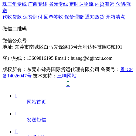
珠三角专线
广西专线
省际专线
定时达物流
内贸海运
仓储/派
送
代收货款
运费到付
回单签收
保价理赔
通知放货
开箱清点
微信二维码
微信公众号
地址:
东莞市南城区白马先锋路13号永利达科技园C栋101
客户热线：13669816195
Email：huang@dgjinxiu.com
版权所有：东莞市锦秀国际货运代理有限公司 备案号：
粤ICP
备14026047号
技术支持：
三响网站


网站首页

发送短信
