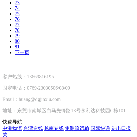
73
74
75
76
77
78
79
80
81
下一页
客户热线：13669816195
固定电话：0769-23030506/08/09
Email：huang@dgjinxiu.com
地址：东莞市南城区白马先锋路13号永利达科技园C栋101
快速导航
中港物流
台湾专线
越南专线
集装箱运输
国际快递
进出口报
关