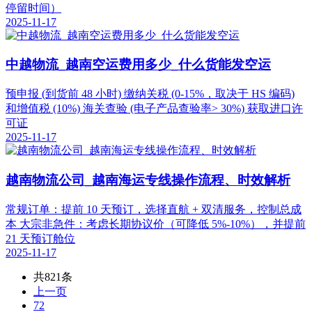
停留时间）
2025-11-17
中越物流_越南空运费用多少_什么货能发空运
预申报 (到货前 48 小时) 缴纳关税 (0-15%，取决于 HS 编码)
和增值税 (10%) 海关查验 (电子产品查验率> 30%) 获取进口许
可证
2025-11-17
越南物流公司_越南海运专线操作流程、时效解析
常规订单：提前 10 天预订，选择直航 + 双清服务，控制总成
本 大宗非急件：考虑长期协议价（可降低 5%-10%），并提前
21 天预订舱位
2025-11-17
共821条
上一页
72