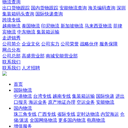
物流查询
出口货物跟踪
国内货物跟踪
安能物流查询
海关编码查询
深圳
集装箱码头查询
国际快递查询
跨境专线
越南物流
泰国物流
印尼物流
新加坡物流
马来西亚物流
菲律
宾物流
中东物流
集装箱运输
走进锦秀
公司简介
企业文化
公司实力
公司荣誉
战略伙伴
服务保障
网点分布
公司总部
高盛营业部
南城安能营业部
联系我们
联系我们
人才招聘
首页
国际物流
中港物流
台湾专线
越南专线
集装箱运输
国际快递
进出
口报关
海运业务
原产地证办理
空运业务
安能物流
国内物流
珠三角专线
广西专线
省际专线
定时达物流
内贸海运
仓
储/派送
全国网络物流
更多国内物流
电商物流
增值服务