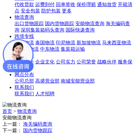
代收货款
运费到付
回单签收
保价理赔
通知放货
开箱清
点
安全包装
防护包装
更多
物流查询
出口货物跟踪
国内货物跟踪
安能物流查询
海关编码查
询
深圳集装箱码头查询
国际快递查询
跨境专线
越南物流
泰国物流
印尼物流
新加坡物流
马来西亚物流
菲律宾物流
中东物流
集装箱运输
走进锦秀
公司简介
企业文化
公司实力
公司荣誉
战略伙伴
服务保
障
网点分布
公司总部
高盛营业部
南城安能营业部
联系我们
联系我们
人才招聘
首页
>
物流查询
安能物流查询
上一篇：
海关编码查询
下一篇：
国内货物跟踪