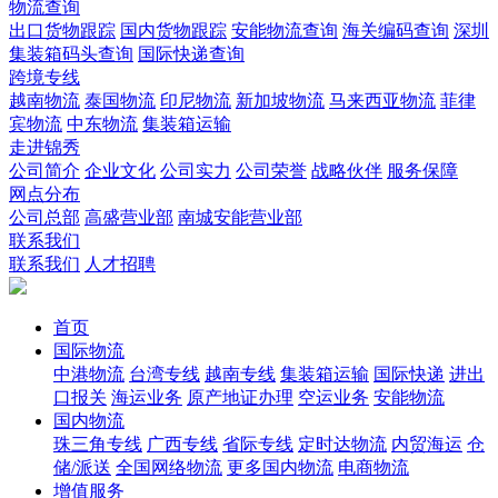
物流查询
出口货物跟踪
国内货物跟踪
安能物流查询
海关编码查询
深圳
集装箱码头查询
国际快递查询
跨境专线
越南物流
泰国物流
印尼物流
新加坡物流
马来西亚物流
菲律
宾物流
中东物流
集装箱运输
走进锦秀
公司简介
企业文化
公司实力
公司荣誉
战略伙伴
服务保障
网点分布
公司总部
高盛营业部
南城安能营业部
联系我们
联系我们
人才招聘
首页
国际物流
中港物流
台湾专线
越南专线
集装箱运输
国际快递
进出
口报关
海运业务
原产地证办理
空运业务
安能物流
国内物流
珠三角专线
广西专线
省际专线
定时达物流
内贸海运
仓
储/派送
全国网络物流
更多国内物流
电商物流
增值服务