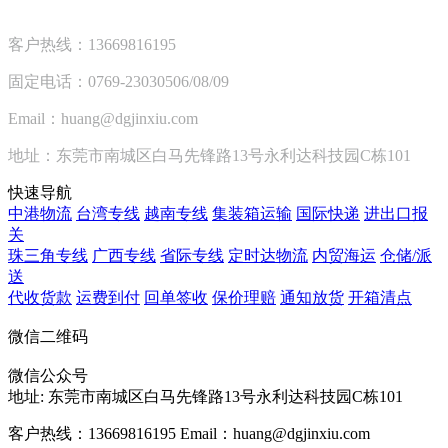
客户热线：13669816195
固定电话：0769-23030506/08/09
Email：huang@dgjinxiu.com
地址：东莞市南城区白马先锋路13号永利达科技园C栋101
快速导航
中港物流
台湾专线
越南专线
集装箱运输
国际快递
进出口报
关
珠三角专线
广西专线
省际专线
定时达物流
内贸海运
仓储/派
送
代收货款
运费到付
回单签收
保价理赔
通知放货
开箱清点
微信二维码
微信公众号
地址:
东莞市南城区白马先锋路13号永利达科技园C栋101
客户热线：13669816195
Email：huang@dgjinxiu.com