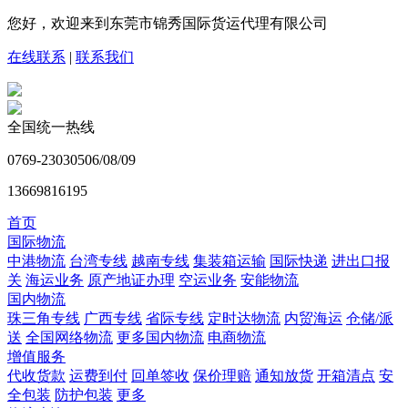
您好，欢迎来到东莞市锦秀国际货运代理有限公司
在线联系
|
联系我们
全国统一热线
0769-23030506/08/09
13669816195
首页
国际物流
中港物流
台湾专线
越南专线
集装箱运输
国际快递
进出口报
关
海运业务
原产地证办理
空运业务
安能物流
国内物流
珠三角专线
广西专线
省际专线
定时达物流
内贸海运
仓储/派
送
全国网络物流
更多国内物流
电商物流
增值服务
代收货款
运费到付
回单签收
保价理赔
通知放货
开箱清点
安
全包装
防护包装
更多