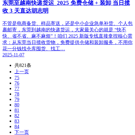
东莞至越南快递货运_2025 免费仓储 + 装卸 当日揽
收 3 天直达胡志明
不管是电商备货、样品寄送，还是中小企业急单补货、个人包
裹邮寄，东莞到越南的快递货运，大家最关心的就是 “快不
快、省不省、麻不麻烦”！咱们 2025 新版专线直接拿捏核心需
求：从东莞当日揽收货物，免费提供仓储和装卸服务，不用你
花一分钱找仓库囤货、找工…
2025-11-07
共821条
上一页
75
76
77
78
79
80
81
82
83
84
下一页