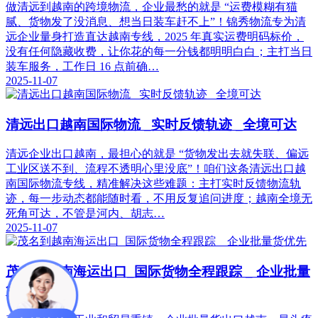
做清远到越南的跨境物流，企业最愁的就是 “运费模糊有猫
腻、货物发了没消息、想当日装车赶不上”！锦秀物流专为清
远企业量身打造直达越南专线，2025 年真实运费明码标价，
没有任何隐藏收费，让你花的每一分钱都明明白白；主打当日
装车服务，工作日 16 点前确…
2025-11-07
清远出口越南国际物流 _实时反馈轨迹 _全境可达
清远企业出口越南，最担心的就是 “货物发出去就失联、偏远
工业区送不到、流程不透明心里没底”！咱们这条清远出口越
南国际物流专线，精准解决这些难题：主打实时反馈物流轨
迹，每一步动态都能随时看，不用反复追问进度；越南全境无
死角可达，不管是河内、胡志…
2025-11-07
茂名到越南海运出口_国际货物全程跟踪 _ 企业批量
货优先