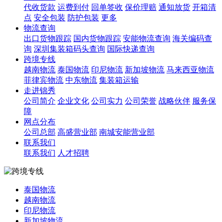
代收货款
运费到付
回单签收
保价理赔
通知放货
开箱清
点
安全包装
防护包装
更多
物流查询
出口货物跟踪
国内货物跟踪
安能物流查询
海关编码查
询
深圳集装箱码头查询
国际快递查询
跨境专线
越南物流
泰国物流
印尼物流
新加坡物流
马来西亚物流
菲律宾物流
中东物流
集装箱运输
走进锦秀
公司简介
企业文化
公司实力
公司荣誉
战略伙伴
服务保
障
网点分布
公司总部
高盛营业部
南城安能营业部
联系我们
联系我们
人才招聘
泰国物流
越南物流
印尼物流
新加坡物流