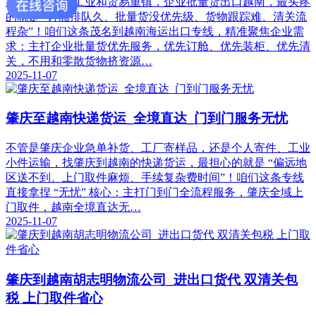
茂名作为粤西工业和贸易重镇，企业批量货出口越南，最头疼
的就是 “订舱排队久、批量货没优先级、货物跟踪难、清关流
程杂”！咱们这条茂名到越南海运出口专线，精准聚焦企业需
求：主打企业批量货优先服务，优先订舱、优先装柜、优先清
关，不用和零散货物挤资源…
2025-11-07
肇庆至越南快递货运_全境直达_门到门服务无忧
不管是肇庆企业急单补货、工厂寄样品，还是个人寄件、工业
小件运输，找肇庆到越南的快递货运，最担心的就是 “偏远地
区送不到、上门取件麻烦、手续复杂费时间”！咱们这条专线
直接拿捏 “无忧” 核心：主打门到门全流程服务，肇庆全域上
门取件，越南全境直达无…
2025-11-07
肇庆到越南胡志明物流公司_进出口货代 双清关包
税 上门取件省心