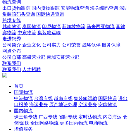
物流查询
出口货物跟踪
国内货物跟踪
安能物流查询
海关编码查询
深圳
集装箱码头查询
国际快递查询
跨境专线
越南物流
泰国物流
印尼物流
新加坡物流
马来西亚物流
菲律
宾物流
中东物流
集装箱运输
走进锦秀
公司简介
企业文化
公司实力
公司荣誉
战略伙伴
服务保障
网点分布
公司总部
高盛营业部
南城安能营业部
联系我们
联系我们
人才招聘
首页
国际物流
中港物流
台湾专线
越南专线
集装箱运输
国际快递
进出
口报关
海运业务
原产地证办理
空运业务
安能物流
国内物流
珠三角专线
广西专线
省际专线
定时达物流
内贸海运
仓
储/派送
全国网络物流
更多国内物流
电商物流
增值服务