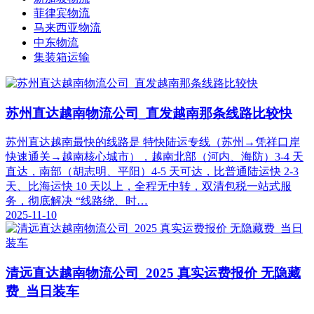
菲律宾物流
马来西亚物流
中东物流
集装箱运输
苏州直达越南物流公司_直发越南那条线路比较快
苏州直达越南最快的线路是 特快陆运专线（苏州→凭祥口岸
快速通关→越南核心城市），越南北部（河内、海防）3-4 天
直达，南部（胡志明、平阳）4-5 天可达，比普通陆运快 2-3
天、比海运快 10 天以上，全程无中转，双清包税一站式服
务，彻底解决 “线路绕、时…
2025-11-10
清远直达越南物流公司_2025 真实运费报价 无隐藏
费_当日装车