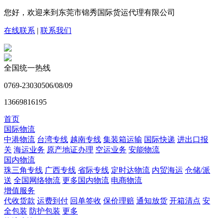
您好，欢迎来到东莞市锦秀国际货运代理有限公司
在线联系
|
联系我们
全国统一热线
0769-23030506/08/09
13669816195
首页
国际物流
中港物流
台湾专线
越南专线
集装箱运输
国际快递
进出口报
关
海运业务
原产地证办理
空运业务
安能物流
国内物流
珠三角专线
广西专线
省际专线
定时达物流
内贸海运
仓储/派
送
全国网络物流
更多国内物流
电商物流
增值服务
代收货款
运费到付
回单签收
保价理赔
通知放货
开箱清点
安
全包装
防护包装
更多