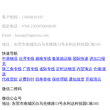
客户热线：13669816195
固定电话：0769-23030506/08/09
Email：huang@dgjinxiu.com
地址：东莞市南城区白马先锋路13号永利达科技园C栋101
快速导航
中港物流
台湾专线
越南专线
集装箱运输
国际快递
进出口报
关
珠三角专线
广西专线
省际专线
定时达物流
内贸海运
仓储/派
送
代收货款
运费到付
回单签收
保价理赔
通知放货
开箱清点
微信二维码
微信公众号
地址:
东莞市南城区白马先锋路13号永利达科技园C栋101