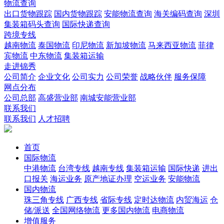
物流查询
出口货物跟踪
国内货物跟踪
安能物流查询
海关编码查询
深圳
集装箱码头查询
国际快递查询
跨境专线
越南物流
泰国物流
印尼物流
新加坡物流
马来西亚物流
菲律
宾物流
中东物流
集装箱运输
走进锦秀
公司简介
企业文化
公司实力
公司荣誉
战略伙伴
服务保障
网点分布
公司总部
高盛营业部
南城安能营业部
联系我们
联系我们
人才招聘
首页
国际物流
中港物流
台湾专线
越南专线
集装箱运输
国际快递
进出
口报关
海运业务
原产地证办理
空运业务
安能物流
国内物流
珠三角专线
广西专线
省际专线
定时达物流
内贸海运
仓
储/派送
全国网络物流
更多国内物流
电商物流
增值服务