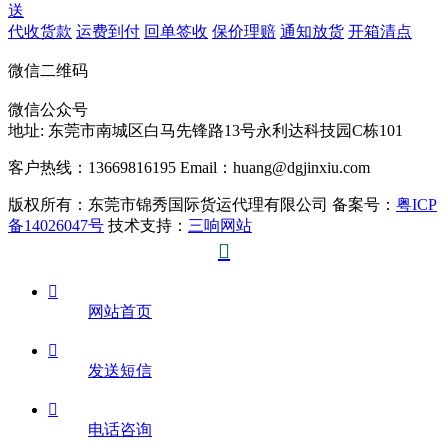
送
代收货款
运费到付
回单签收
保价理赔
通知放货
开箱清点
微信二维码
微信公众号
地址:
东莞市南城区白马先锋路13号永利达科技园C栋101
客户热线：13669816195
Email：huang@dgjinxiu.com
版权所有：东莞市锦秀国际货运代理有限公司 备案号：
粤ICP
备14026047号
技术支持：
三响网站


网站首页

发送短信

电话咨询