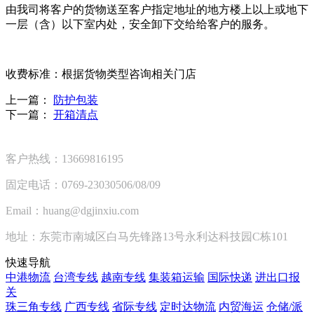
由我司将客户的货物送至客户指定地址的地方楼上以上或地下
一层（含）以下室内处，安全卸下交给给客户的服务。
收费标准：根据货物类型咨询相关门店
上一篇：
防护包装
下一篇：
开箱清点
客户热线：13669816195
固定电话：0769-23030506/08/09
Email：huang@dgjinxiu.com
地址：东莞市南城区白马先锋路13号永利达科技园C栋101
快速导航
中港物流
台湾专线
越南专线
集装箱运输
国际快递
进出口报
关
珠三角专线
广西专线
省际专线
定时达物流
内贸海运
仓储/派