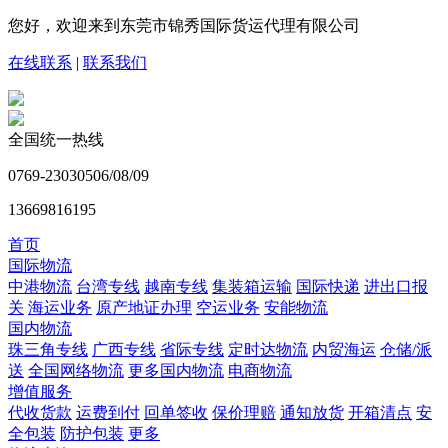
您好，欢迎来到东莞市锦秀国际货运代理有限公司
在线联系
|
联系我们
全国统一热线
0769-23030506/08/09
13669816195
首页
国际物流
中港物流
台湾专线
越南专线
集装箱运输
国际快递
进出口报
关
海运业务
原产地证办理
空运业务
安能物流
国内物流
珠三角专线
广西专线
省际专线
定时达物流
内贸海运
仓储/派
送
全国网络物流
更多国内物流
电商物流
增值服务
代收货款
运费到付
回单签收
保价理赔
通知放货
开箱清点
安
全包装
防护包装
更多