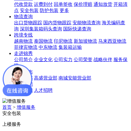
代收货款
运费到付
回单签收
保价理赔
通知放货
开箱清
点
安全包装
防护包装
更多
物流查询
出口货物跟踪
国内货物跟踪
安能物流查询
海关编码查
询
深圳集装箱码头查询
国际快递查询
跨境专线
越南物流
泰国物流
印尼物流
新加坡物流
马来西亚物流
菲律宾物流
中东物流
集装箱运输
走进锦秀
公司简介
企业文化
公司实力
公司荣誉
战略伙伴
服务保
障
网点分布
公司总部
高盛营业部
南城安能营业部
联系我们
联系我们
人才招聘
首页
>
增值服务
安全包装
上楼服务