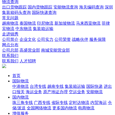
物流查询
出口货物跟踪
国内货物跟踪
安能物流查询
海关编码查询
深圳
集装箱码头查询
国际快递查询
常见问题
越南物流
泰国物流
印尼物流
新加坡物流
马来西亚物流
菲律
宾物流
中东物流
集装箱运输
走进锦秀
公司简介
企业文化
公司实力
公司荣誉
战略伙伴
服务保障
网点分布
公司总部
高盛营业部
南城安能营业部
联系我们
联系我们
人才招聘
首页
国际物流
中港物流
台湾专线
越南专线
集装箱运输
国际快递
进出
口报关
海运业务
原产地证办理
空运业务
安能物流
国内物流
珠三角专线
广西专线
省际专线
定时达物流
内贸海运
仓
储/派送
全国网络物流
更多国内物流
电商物流
增值服务