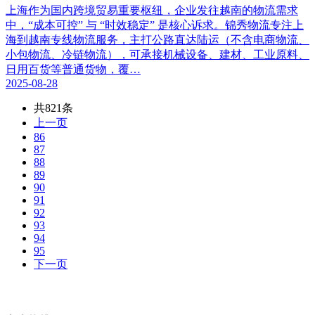
上海作为国内跨境贸易重要枢纽，企业发往越南的物流需求
中，“成本可控” 与 “时效稳定” 是核心诉求。锦秀物流专注上
海到越南专线物流服务，主打公路直达陆运（不含电商物流、
小包物流、冷链物流），可承接机械设备、建材、工业原料、
日用百货等普通货物，覆…
2025-08-28
共821条
上一页
86
87
88
89
90
91
92
93
94
95
下一页