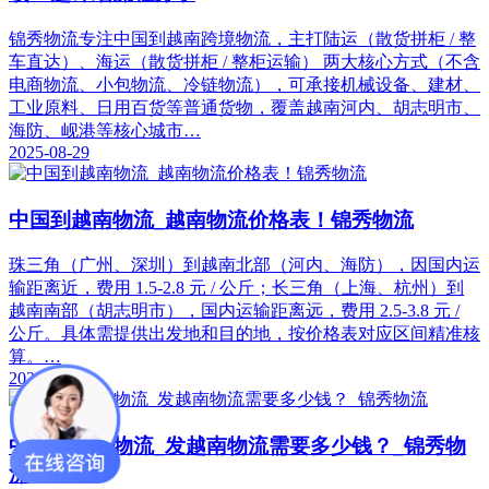
锦秀物流专注中国到越南跨境物流，主打陆运（散货拼柜 / 整
车直达）、海运（散货拼柜 / 整柜运输） 两大核心方式（不含
电商物流、小包物流、冷链物流），可承接机械设备、建材、
工业原料、日用百货等普通货物，覆盖越南河内、胡志明市、
海防、岘港等核心城市…
2025-08-29
中国到越南物流_越南物流价格表！锦秀物流
珠三角（广州、深圳）到越南北部（河内、海防），因国内运
输距离近，费用 1.5-2.8 元 / 公斤；长三角（上海、杭州）到
越南南部（胡志明市），国内运输距离远，费用 2.5-3.8 元 /
公斤。具体需提供出发地和目的地，按价格表对应区间精准核
算。…
2025-08-29
中国到越南物流_发越南物流需要多少钱？_锦秀物
流