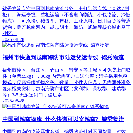
锦秀物流专注中国到越南物流服务，主打陆运专线（直达 / 拼
柜）、海运专线、整柜运输（不含电商物流、小包物流、冷链
物流），可承接机械设备、建材、工业原料、日用百货等普通
货物，覆盖越南河内、胡志明市、海防、岘港等核心城市及工
业区。​
2025-08-28
福州市快递到越南海防市陆运货运专线_锦秀物流
福州鼓楼区、台江区、仓山区、晋安区等主城区可免费上门取
件（单票≥5kg），30kg 内无需客户自送仓库；清关采用包税
模式，仅需提供货物名称、数量、收件人信息，无需额外准备
复杂报关资料；越南海防市市区（黎利郡、吴权郡、建瑞郡
等）3-5 天派送到门，偏远乡…
2025-08-28
中国到越南物流_什么快递可以寄越南?_锦秀物流
中国到越南的物流需求多样，锦秀物流针对不同货量、时效、