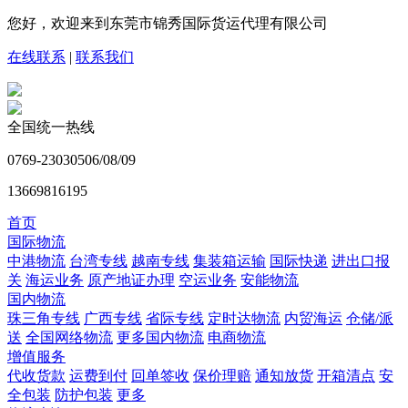
您好，欢迎来到东莞市锦秀国际货运代理有限公司
在线联系
|
联系我们
全国统一热线
0769-23030506/08/09
13669816195
首页
国际物流
中港物流
台湾专线
越南专线
集装箱运输
国际快递
进出口报
关
海运业务
原产地证办理
空运业务
安能物流
国内物流
珠三角专线
广西专线
省际专线
定时达物流
内贸海运
仓储/派
送
全国网络物流
更多国内物流
电商物流
增值服务
代收货款
运费到付
回单签收
保价理赔
通知放货
开箱清点
安
全包装
防护包装
更多