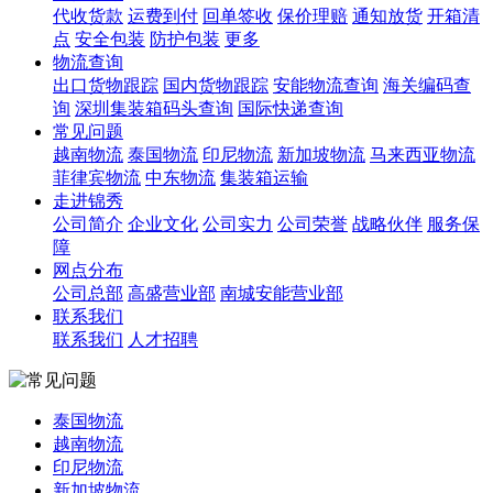
代收货款
运费到付
回单签收
保价理赔
通知放货
开箱清
点
安全包装
防护包装
更多
物流查询
出口货物跟踪
国内货物跟踪
安能物流查询
海关编码查
询
深圳集装箱码头查询
国际快递查询
常见问题
越南物流
泰国物流
印尼物流
新加坡物流
马来西亚物流
菲律宾物流
中东物流
集装箱运输
走进锦秀
公司简介
企业文化
公司实力
公司荣誉
战略伙伴
服务保
障
网点分布
公司总部
高盛营业部
南城安能营业部
联系我们
联系我们
人才招聘
泰国物流
越南物流
印尼物流
新加坡物流