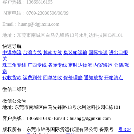
客户热线：13669816195
固定电话：0769-23030506/08/09
Email：huang@dgjinxiu.com
地址：东莞市南城区白马先锋路13号永利达科技园C栋101
快速导航
中港物流
台湾专线
越南专线
集装箱运输
国际快递
进出口报
关
珠三角专线
广西专线
省际专线
定时达物流
内贸海运
仓储/派
送
代收货款
运费到付
回单签收
保价理赔
通知放货
开箱清点
微信二维码
微信公众号
地址:
东莞市南城区白马先锋路13号永利达科技园C栋101
客户热线：13669816195
Email：huang@dgjinxiu.com
版权所有：东莞市锦秀国际货运代理有限公司 备案号：
粤ICP