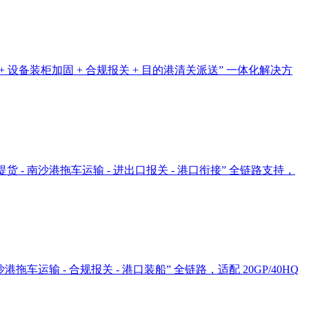
设备装柜加固 + 合规报关 + 目的港清关派送” 一体化解决方
- 南沙港拖车运输 - 进出口报关 - 港口衔接” 全链路支持，
运输 - 合规报关 - 港口装船” 全链路，适配 20GP/40HQ