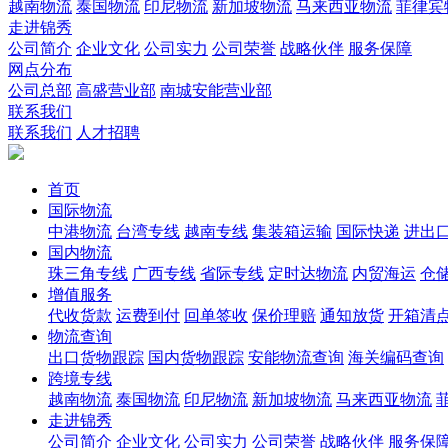
越南物流
泰国物流
印尼物流
新加坡物流
马来西亚物流
菲律宾
走进锦秀
公司简介
企业文化
公司实力
公司荣誉
战略伙伴
服务保障
网点分布
公司总部
高盛营业部
南城安能营业部
联系我们
联系我们
人才招聘
首页
国际物流
中港物流
台湾专线
越南专线
集装箱运输
国际快递
进出
国内物流
珠三角专线
广西专线
省际专线
定时达物流
内贸海运
仓储
增值服务
代收货款
运费到付
回单签收
保价理赔
通知放货
开箱清
物流查询
出口货物跟踪
国内货物跟踪
安能物流查询
海关编码查询
跨境专线
越南物流
泰国物流
印尼物流
新加坡物流
马来西亚物流
走进锦秀
公司简介
企业文化
公司实力
公司荣誉
战略伙伴
服务保