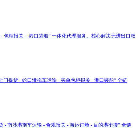
+ 包柜报关 + 港口装船” 一体化代理服务。核心解决无进出口权
货 - 蛇口港拖车运输 - 买单包柜报关 - 港口装船” 全链
南沙港拖车运输 - 合规报关 - 海运订舱 - 目的港衔接” 全链