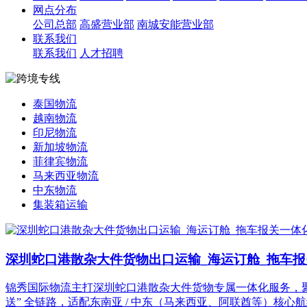
网点分布
公司总部
高盛营业部
南城安能营业部
联系我们
联系我们
人才招聘
泰国物流
越南物流
印尼物流
新加坡物流
菲律宾物流
马来西亚物流
中东物流
集装箱运输
深圳蛇口港散杂大件货物出口运输_海运订舱_拖车
锦秀国际物流主打深圳蛇口港散杂大件货物专属一体化服务，聚焦 B
送” 全链路，适配东南亚 / 中东（马来西亚、阿联酋等）核心