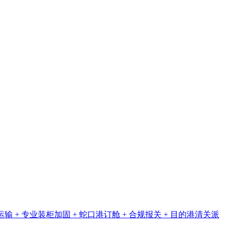
 专业装柜加固 + 蛇口港订舱 + 合规报关 + 目的港清关派