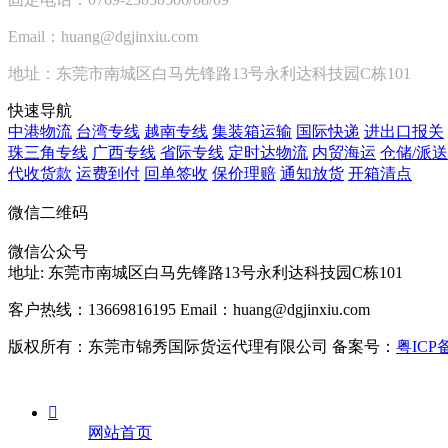
Email：huang@dgjinxiu.com
地址：东莞市南城区白马先锋路13号永利达科技园C栋101
快速导航
中港物流
台湾专线
越南专线
集装箱运输
国际快递
进出口报关
珠三角专线
广西专线
省际专线
定时达物流
内贸海运
仓储/派送
代收货款
运费到付
回单签收
保价理赔
通知放货
开箱清点
微信二维码
微信公众号
地址:
东莞市南城区白马先锋路13号永利达科技园C栋101
客户热线：13669816195
Email：huang@dgjinxiu.com
版权所有：东莞市锦秀国际货运代理有限公司 备案号：
粤ICP备

网站首页