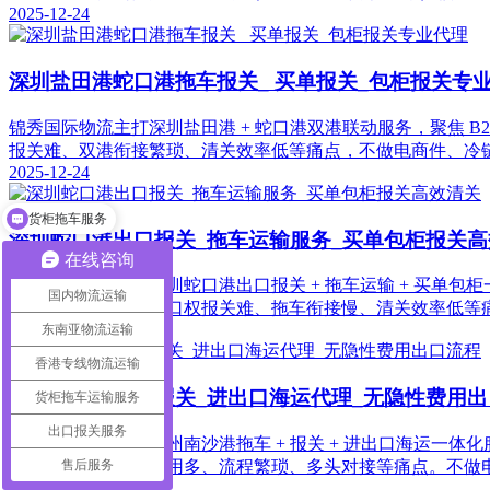
2025-12-24
深圳盐田港蛇口港拖车报关_ 买单报关_包柜报关专
锦秀国际物流主打深圳盐田港 + 蛇口港双港联动服务，聚焦 B2
报关难、双港衔接繁琐、清关效率低等痛点，不做电商件、冷
2025-12-24
货柜拖车服务
深圳蛇口港出口报关_拖车运输服务_买单包柜报关高
在线咨询
锦秀国际物流主打深圳蛇口港出口报关 + 拖车运输 + 买单包柜一
国内物流运输
路，核心解决无进出口权报关难、拖车衔接慢、清关效率低等
2025-12-24
东南亚物流运输
香港专线物流运输
广州南沙港拖车报关_进出口海运代理_无隐性费用出
货柜拖车运输服务
出口报关服务
锦秀国际物流主打广州南沙港拖车 + 报关 + 进出口海运一体化服务
售后服务
路，核心解决隐性费用多、流程繁琐、多头对接等痛点。不做
2025-12-24