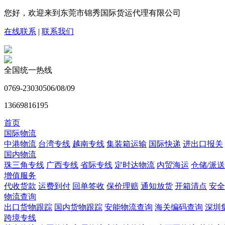
您好，欢迎来到东莞市锦秀国际货运代理有限公司
在线联系
|
联系我们
全国统一热线
0769-23030506/08/09
13669816195
首页
国际物流
中港物流
台湾专线
越南专线
集装箱运输
国际快递
进出口报关
国内物流
珠三角专线
广西专线
省际专线
定时达物流
内贸海运
仓储/派送
增值服务
代收货款
运费到付
回单签收
保价理赔
通知放货
开箱清点
安全
物流查询
出口货物跟踪
国内货物跟踪
安能物流查询
海关编码查询
深圳
跨境专线