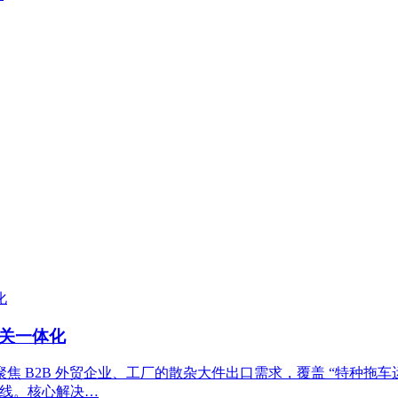
报关一体化
2B 外贸企业、工厂的散杂大件出口需求，覆盖 “特种拖车运输 +
航线。核心解决…