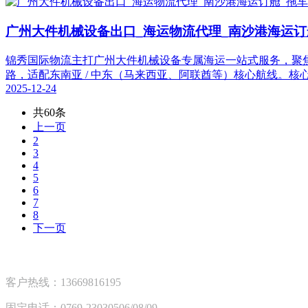
广州大件机械设备出口_海运物流代理_南沙港海运订
锦秀国际物流主打广州大件机械设备专属海运一站式服务，聚焦 B2
路，适配东南亚 / 中东（马来西亚、阿联酋等）核心航线。核
2025-12-24
共60条
上一页
2
3
4
5
6
7
8
下一页
客户热线：13669816195
固定电话：0769-23030506/08/09