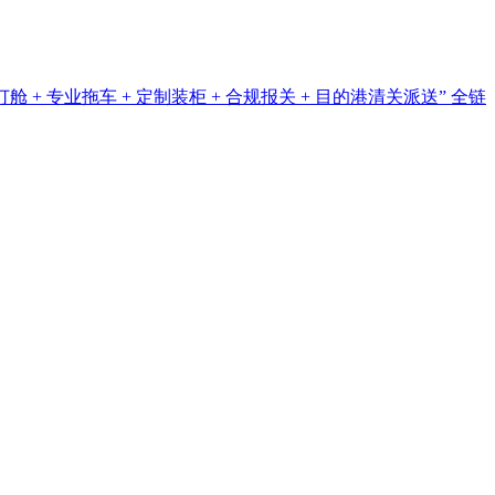
专业拖车 + 定制装柜 + 合规报关 + 目的港清关派送” 全链