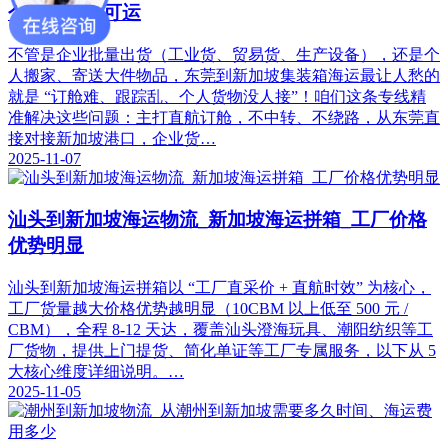
个人货物皆可运
不管是企业批量出货（工业货、贸易货、生产设备），还是个
人搬家、寄送大件物品，东莞到新加坡集装箱海运最让人愁的
就是 “订舱难、跟踪乱、个人货物没人接”！咱们这条专线精
准解决这些问题：主打直航订舱，不中转、不绕路，从东莞直
接对接新加坡港口，企业货…
2025-11-07
汕头到新加坡海运物流_新加坡海运拼箱_工厂价格
优势明显
汕头到新加坡海运拼箱以 “工厂直采价 + 直航时效” 为核心，
工厂货量越大价格优势越明显（10CBM 以上低至 500 元 /
CBM），全程 8-12 天达，覆盖汕头澄海玩具、潮阳纺织等工
厂货物，提供上门提货、简化单证等工厂专属服务，以下从 5
大核心维度详细说明。…
2025-11-05