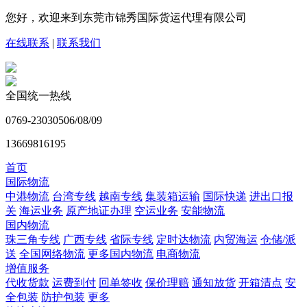
您好，欢迎来到东莞市锦秀国际货运代理有限公司
在线联系
|
联系我们
全国统一热线
0769-23030506/08/09
13669816195
首页
国际物流
中港物流
台湾专线
越南专线
集装箱运输
国际快递
进出口报
关
海运业务
原产地证办理
空运业务
安能物流
国内物流
珠三角专线
广西专线
省际专线
定时达物流
内贸海运
仓储/派
送
全国网络物流
更多国内物流
电商物流
增值服务
代收货款
运费到付
回单签收
保价理赔
通知放货
开箱清点
安
全包装
防护包装
更多