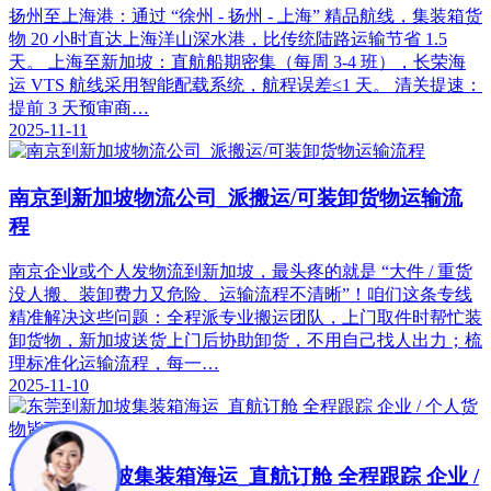
扬州至上海港：通过 “徐州 - 扬州 - 上海” 精品航线，集装箱货
物 20 小时直达上海洋山深水港，比传统陆路运输节省 1.5
天。 上海至新加坡：直航船期密集（每周 3-4 班），长荣海
运 VTS 航线采用智能配载系统，航程误差≤1 天。 清关提速：
提前 3 天预审商…
2025-11-11
南京到新加坡物流公司_派搬运/可装卸货物运输流
程
南京企业或个人发物流到新加坡，最头疼的就是 “大件 / 重货
没人搬、装卸费力又危险、运输流程不清晰”！咱们这条专线
精准解决这些问题：全程派专业搬运团队，上门取件时帮忙装
卸货物，新加坡送货上门后协助卸货，不用自己找人出力；梳
理标准化运输流程，每一…
2025-11-10
东莞到新加坡集装箱海运_直航订舱 全程跟踪 企业 /