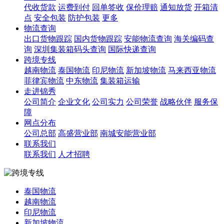
代收货款
运费到付
回单签收
保价理赔
通知放货
开箱清
点
安全包装
防护包装
更多
物流查询
出口货物跟踪
国内货物跟踪
安能物流查询
海关编码查
询
深圳集装箱码头查询
国际快递查询
跨境专线
越南物流
泰国物流
印尼物流
新加坡物流
马来西亚物流
菲律宾物流
中东物流
集装箱运输
走进锦秀
公司简介
企业文化
公司实力
公司荣誉
战略伙伴
服务保
障
网点分布
公司总部
高盛营业部
南城安能营业部
联系我们
联系我们
人才招聘
泰国物流
越南物流
印尼物流
新加坡物流