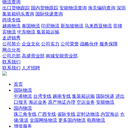
物流查询
出口货物跟踪
国内货物跟踪
安能物流查询
海关编码查询
深圳
集装箱码头查询
国际快递查询
跨境专线
越南物流
泰国物流
印尼物流
新加坡物流
马来西亚物流
菲律
宾物流
中东物流
集装箱运输
走进锦秀
公司简介
企业文化
公司实力
公司荣誉
战略伙伴
服务保障
网点分布
公司总部
高盛营业部
南城安能营业部
联系我们
联系我们
人才招聘
首页
国际物流
中港物流
台湾专线
越南专线
集装箱运输
国际快递
进出
口报关
海运业务
原产地证办理
空运业务
安能物流
国内物流
珠三角专线
广西专线
省际专线
定时达物流
内贸海运
仓
储/派送
全国网络物流
更多国内物流
电商物流
增值服务