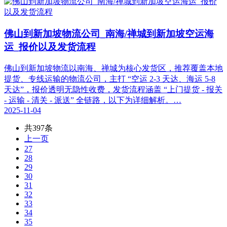
佛山到新加坡物流公司_南海/禅城到新加坡空运海
运_报价以及发货流程
佛山到新加坡物流以南海、禅城为核心发货区，推荐覆盖本地
提货、专线运输的物流公司，主打 “空运 2-3 天达、海运 5-8
天达”，报价透明无隐性收费，发货流程涵盖 “上门提货 - 报关
- 运输 - 清关 - 派送” 全链路，以下为详细解析。…
2025-11-04
共397条
上一页
27
28
29
30
31
32
33
34
35