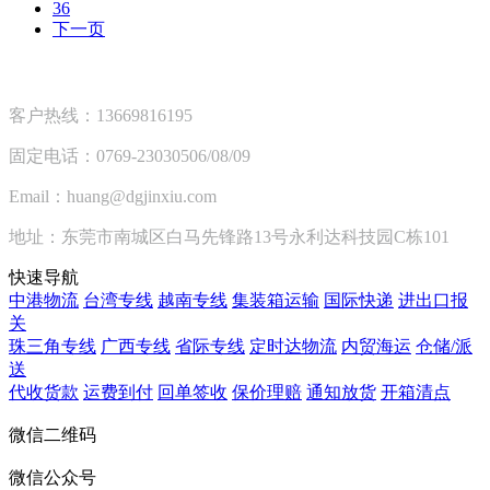
36
下一页
客户热线：13669816195
固定电话：0769-23030506/08/09
Email：huang@dgjinxiu.com
地址：东莞市南城区白马先锋路13号永利达科技园C栋101
快速导航
中港物流
台湾专线
越南专线
集装箱运输
国际快递
进出口报
关
珠三角专线
广西专线
省际专线
定时达物流
内贸海运
仓储/派
送
代收货款
运费到付
回单签收
保价理赔
通知放货
开箱清点
微信二维码
微信公众号