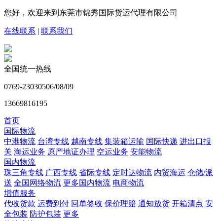
您好，欢迎来到东莞市锦秀国际货运代理有限公司
在线联系
|
联系我们
全国统一热线
0769-23030506/08/09
13669816195
首页
国际物流
中港物流
台湾专线
越南专线
集装箱运输
国际快递
进出口报
关
海运业务
原产地证办理
空运业务
安能物流
国内物流
珠三角专线
广西专线
省际专线
定时达物流
内贸海运
仓储/派
送
全国网络物流
更多国内物流
电商物流
增值服务
代收货款
运费到付
回单签收
保价理赔
通知放货
开箱清点
安
全包装
防护包装
更多