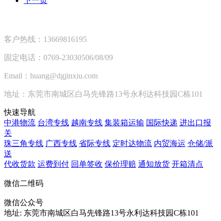
下一页
客户热线：13669816195
固定电话：0769-23030506/08/09
Email：huang@dgjinxiu.com
地址：东莞市南城区白马先锋路13号永利达科技园C栋101
快速导航
中港物流
台湾专线
越南专线
集装箱运输
国际快递
进出口报
关
珠三角专线
广西专线
省际专线
定时达物流
内贸海运
仓储/派
送
代收货款
运费到付
回单签收
保价理赔
通知放货
开箱清点
微信二维码
微信公众号
地址:
东莞市南城区白马先锋路13号永利达科技园C栋101