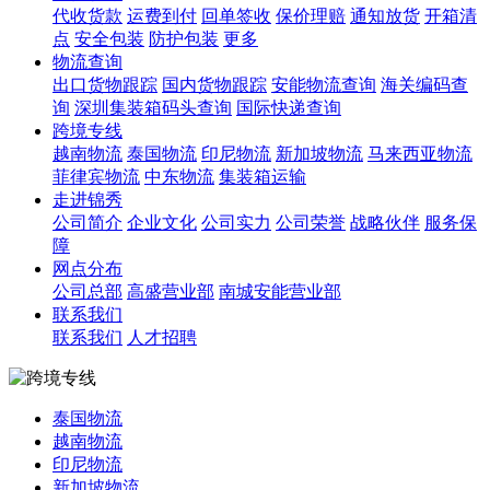
代收货款
运费到付
回单签收
保价理赔
通知放货
开箱清
点
安全包装
防护包装
更多
物流查询
出口货物跟踪
国内货物跟踪
安能物流查询
海关编码查
询
深圳集装箱码头查询
国际快递查询
跨境专线
越南物流
泰国物流
印尼物流
新加坡物流
马来西亚物流
菲律宾物流
中东物流
集装箱运输
走进锦秀
公司简介
企业文化
公司实力
公司荣誉
战略伙伴
服务保
障
网点分布
公司总部
高盛营业部
南城安能营业部
联系我们
联系我们
人才招聘
泰国物流
越南物流
印尼物流
新加坡物流