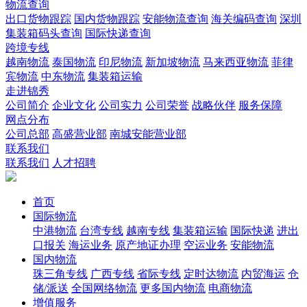
物流查询
出口货物跟踪
国内货物跟踪
安能物流查询
海关编码查询
深圳
集装箱码头查询
国际快递查询
跨境专线
越南物流
泰国物流
印尼物流
新加坡物流
马来西亚物流
菲律
宾物流
中东物流
集装箱运输
走进锦秀
公司简介
企业文化
公司实力
公司荣誉
战略伙伴
服务保障
网点分布
公司总部
高盛营业部
南城安能营业部
联系我们
联系我们
人才招聘
首页
国际物流
中港物流
台湾专线
越南专线
集装箱运输
国际快递
进出
口报关
海运业务
原产地证办理
空运业务
安能物流
国内物流
珠三角专线
广西专线
省际专线
定时达物流
内贸海运
仓
储/派送
全国网络物流
更多国内物流
电商物流
增值服务