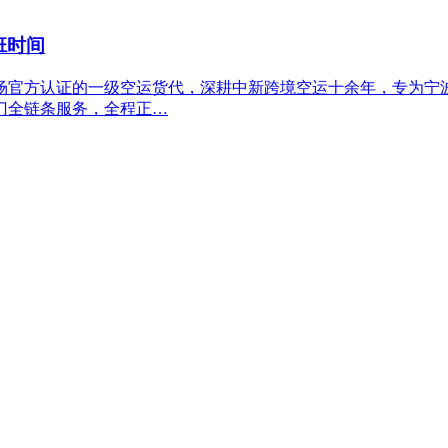
班时间
场官方认证的一级空运货代，深耕中新跨境空运十余年，专为宁
门全链条服务，全程正…