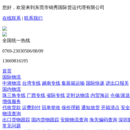
您好，欢迎来到东莞市锦秀国际货运代理有限公司
在线联系
|
联系我们
全国统一热线
0769-23030506/08/09
13669816195
首页
国际物流
中港物流
台湾专线
越南专线
集装箱运输
国际快递
进出口报关
国内物流
珠三角专线
广西专线
省际专线
定时达物流
内贸海运
仓储/派送
增值服务
代收货款
运费到付
回单签收
保价理赔
通知放货
开箱清点
安全
物流查询
出口货物跟踪
国内货物跟踪
安能物流查询
海关编码查询
深圳
常见问题