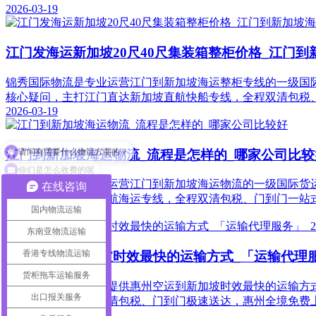
2026-03-19
江门发海运新加坡20尺40尺集装箱整柜价格_江门
锦秀国际物流是专业运营江门到新加坡海运整柜专线的一级国际
核心疑问，主打江门直达新加坡直航快船专线，全程双清包税
2026-03-19
请问有需要什么物流方面的？
江门到新加坡海运物流_流程是怎样的_哪家公司比较
你们是怎么收费的呢
锦秀国际物流是专业运营江门到新加坡海运物流的一级国际货
在线咨询
打江门直达新加坡直航海运专线，全程双清包税、门到门一站
国内物流运输
2026-03-19
东南亚物流运输
香港专线物流运输
惠州空运到新加坡时效最快的运输方式_「运输代理服
货柜拖车运输服务
锦秀国际物流是专业提供惠州空运到新加坡时效最快的运输方式
出口报关服务
代理服务」，全程双清包税、门到门极速送达，惠州全境免费
2026-03-18