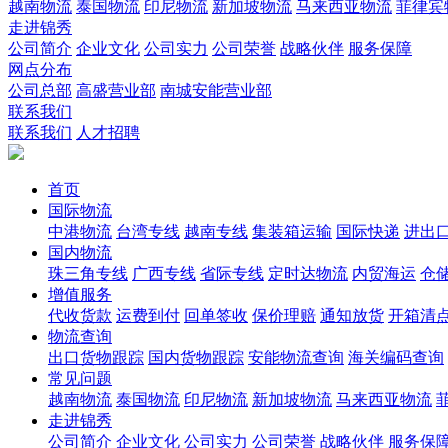
越南物流
泰国物流
印尼物流
新加坡物流
马来西亚物流
菲律宾
走进锦秀
公司简介
企业文化
公司实力
公司荣誉
战略伙伴
服务保障
网点分布
公司总部
高盛营业部
南城安能营业部
联系我们
联系我们
人才招聘
首页
国际物流
中港物流
台湾专线
越南专线
集装箱运输
国际快递
进出
国内物流
珠三角专线
广西专线
省际专线
定时达物流
内贸海运
仓储
增值服务
代收货款
运费到付
回单签收
保价理赔
通知放货
开箱清
物流查询
出口货物跟踪
国内货物跟踪
安能物流查询
海关编码查询
常见问题
越南物流
泰国物流
印尼物流
新加坡物流
马来西亚物流
走进锦秀
公司简介
企业文化
公司实力
公司荣誉
战略伙伴
服务保