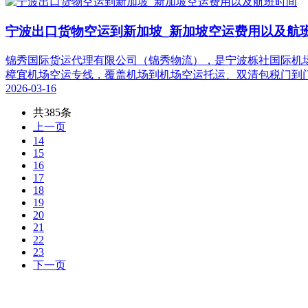
宁波出口货物空运到新加坡_新加坡空运费用以及航
锦秀国际货运代理有限公司（锦秀物流），是宁波栎社国际机
樟宜机场空运专线，覆盖机场到机场空运托运、双清包税门到
2026-03-16
共385条
上一页
14
15
16
17
18
19
20
21
22
23
下一页