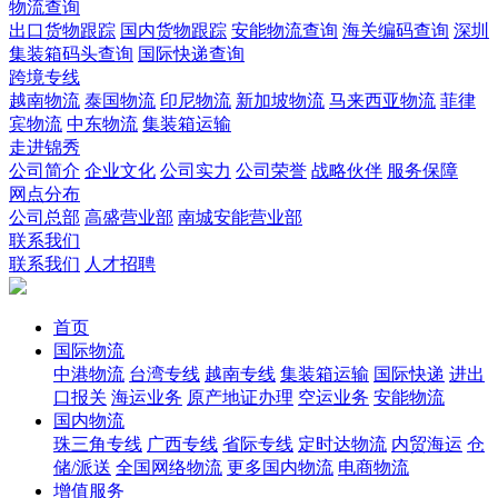
物流查询
出口货物跟踪
国内货物跟踪
安能物流查询
海关编码查询
深圳
集装箱码头查询
国际快递查询
跨境专线
越南物流
泰国物流
印尼物流
新加坡物流
马来西亚物流
菲律
宾物流
中东物流
集装箱运输
走进锦秀
公司简介
企业文化
公司实力
公司荣誉
战略伙伴
服务保障
网点分布
公司总部
高盛营业部
南城安能营业部
联系我们
联系我们
人才招聘
首页
国际物流
中港物流
台湾专线
越南专线
集装箱运输
国际快递
进出
口报关
海运业务
原产地证办理
空运业务
安能物流
国内物流
珠三角专线
广西专线
省际专线
定时达物流
内贸海运
仓
储/派送
全国网络物流
更多国内物流
电商物流
增值服务