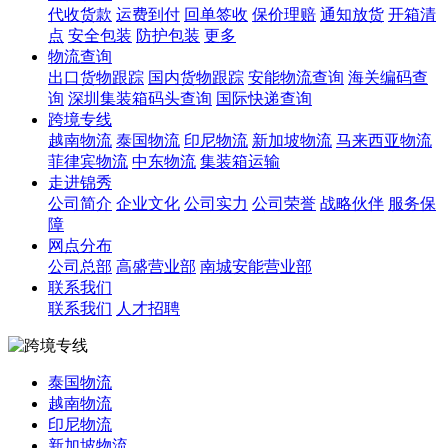
代收货款
运费到付
回单签收
保价理赔
通知放货
开箱清
点
安全包装
防护包装
更多
物流查询
出口货物跟踪
国内货物跟踪
安能物流查询
海关编码查
询
深圳集装箱码头查询
国际快递查询
跨境专线
越南物流
泰国物流
印尼物流
新加坡物流
马来西亚物流
菲律宾物流
中东物流
集装箱运输
走进锦秀
公司简介
企业文化
公司实力
公司荣誉
战略伙伴
服务保
障
网点分布
公司总部
高盛营业部
南城安能营业部
联系我们
联系我们
人才招聘
泰国物流
越南物流
印尼物流
新加坡物流