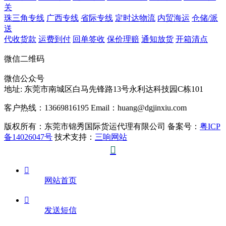
关
珠三角专线
广西专线
省际专线
定时达物流
内贸海运
仓储/派
送
代收货款
运费到付
回单签收
保价理赔
通知放货
开箱清点
微信二维码
微信公众号
地址:
东莞市南城区白马先锋路13号永利达科技园C栋101
客户热线：13669816195
Email：huang@dgjinxiu.com
版权所有：东莞市锦秀国际货运代理有限公司 备案号：
粤ICP
备14026047号
技术支持：
三响网站


网站首页

发送短信