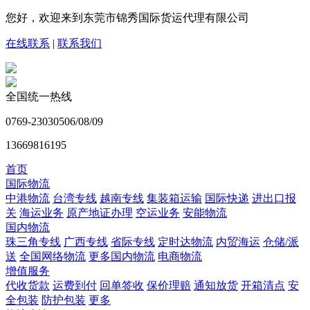
您好，欢迎来到东莞市锦秀国际货运代理有限公司
在线联系
|
联系我们
全国统一热线
0769-23030506/08/09
13669816195
首页
国际物流
中港物流
台湾专线
越南专线
集装箱运输
国际快递
进出口报
关
海运业务
原产地证办理
空运业务
安能物流
国内物流
珠三角专线
广西专线
省际专线
定时达物流
内贸海运
仓储/派
送
全国网络物流
更多国内物流
电商物流
增值服务
代收货款
运费到付
回单签收
保价理赔
通知放货
开箱清点
安
全包装
防护包装
更多