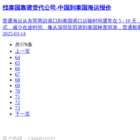
找泰国靠谱货代公司​-中国到泰国海运报价​
普通海运从东莞周边港口到泰国港口运输时间通常在 5 - 10
式，减少在途时间。像从深圳盐田港到泰国林查班港，普通船期可
2025-03-14
共578条
上一页
64
65
66
67
68
69
70
71
72
73
下一页
客户热线：13669816195