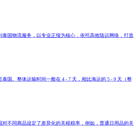
到泰国物流服务，以专业正报为核心，依托高效陆运网络，打造
体运输时间一般在 4 - 7 天，相比海运的 5 - 9 天（整
国对不同商品设定了差异化的关税税率，例如，普通日用品的关