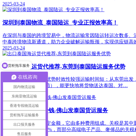
2025-03-24
深圳到泰国物流_泰国陆运_专业正报效率高！
在深圳与泰国的跨境贸易中，物流运输常因陆运转运次数多、
中泰跨境物流新通道，助力企业破解运输瓶颈，实现供应链高
2025-03-24
出口泰国海运货代推荐​-东莞到泰国陆运服务优势​
货柜拖车服务
在线咨询
东莞到泰国陆运服务优势​ 时效性较强​ 运输时间短：从东莞出发
箱）或 6 - 10 天（拼箱），能更快地将货物送达泰国。对…
国内物流运输
2025-03-14
东南亚物流运输
香港专线物流运输
泰国清关一般多少钱​-佛山发泰国货运服务​
货柜拖车运输服务
泰国清关费用并非固定金额，它由多种费用组成。关税是其中
出口报关服务
税税率可能在 5% - 15%，而部分高端电子产品、奢侈品的关税税率
售后服务
2025-03-14