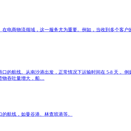
。在电商物流领域，这一服务尤为重要。例如，当收到多个客户
线。从南沙港出发，正常情况下运输时间在 5-8 天 。例如，4 
口货物吞吐量增大，船…
口的航线，如曼谷港、林查班港等。