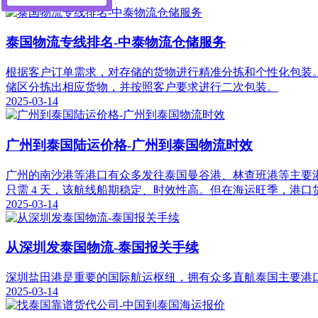
泰国物流专线排名​-中泰物流仓储服务​
根据客户订单需求，对存储的货物进行精准分拣和个性化包装
储区分拣出相应货物，并按照客户要求进行二次包装。
2025-03-14
广州到泰国陆运价格​-广州到泰国物流时效​
广州的南沙港等港口有众多发往泰国曼谷港、林查班港等主要港口的航
只需 4 天，该航线船期稳定、时效性高。但在海运旺季，港
2025-03-14
从深圳发泰国物流​-泰国报关手续
深圳盐田港是重要的国际航运枢纽，拥有众多直航泰国主要港
2025-03-14