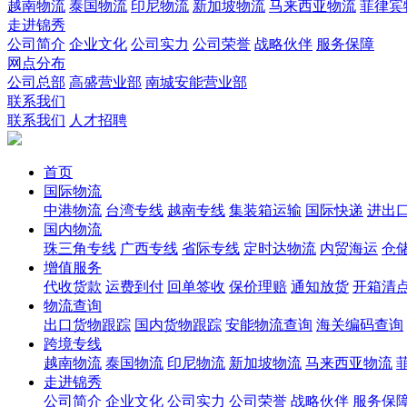
越南物流
泰国物流
印尼物流
新加坡物流
马来西亚物流
菲律宾
走进锦秀
公司简介
企业文化
公司实力
公司荣誉
战略伙伴
服务保障
网点分布
公司总部
高盛营业部
南城安能营业部
联系我们
联系我们
人才招聘
首页
国际物流
中港物流
台湾专线
越南专线
集装箱运输
国际快递
进出
国内物流
珠三角专线
广西专线
省际专线
定时达物流
内贸海运
仓储
增值服务
代收货款
运费到付
回单签收
保价理赔
通知放货
开箱清
物流查询
出口货物跟踪
国内货物跟踪
安能物流查询
海关编码查询
跨境专线
越南物流
泰国物流
印尼物流
新加坡物流
马来西亚物流
走进锦秀
公司简介
企业文化
公司实力
公司荣誉
战略伙伴
服务保