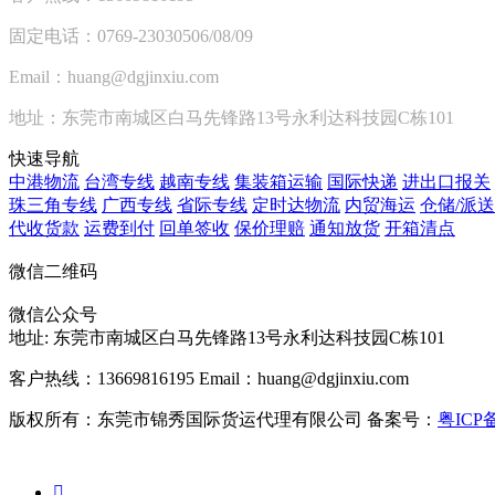
固定电话：0769-23030506/08/09
Email：huang@dgjinxiu.com
地址：东莞市南城区白马先锋路13号永利达科技园C栋101
快速导航
中港物流
台湾专线
越南专线
集装箱运输
国际快递
进出口报关
珠三角专线
广西专线
省际专线
定时达物流
内贸海运
仓储/派送
代收货款
运费到付
回单签收
保价理赔
通知放货
开箱清点
微信二维码
微信公众号
地址:
东莞市南城区白马先锋路13号永利达科技园C栋101
客户热线：13669816195
Email：huang@dgjinxiu.com
版权所有：东莞市锦秀国际货运代理有限公司 备案号：
粤ICP备
