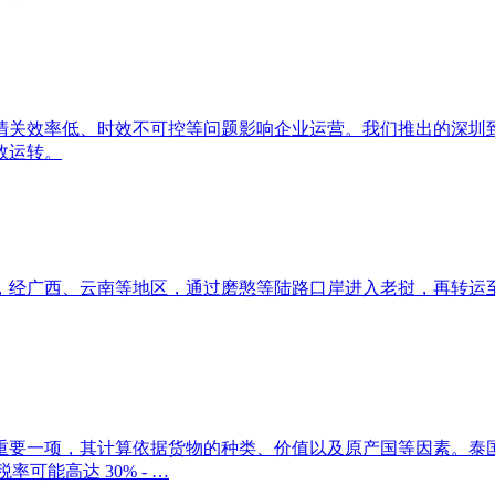
清关效率低、时效不可控等问题影响企业运营。我们推出的深圳
效运转。
，经广西、云南等地区，通过磨憨等陆路口岸进入老挝，再转运至泰国。整
重要一项，其计算依据货物的种类、价值以及原产国等因素。泰
可能高达 30% - …