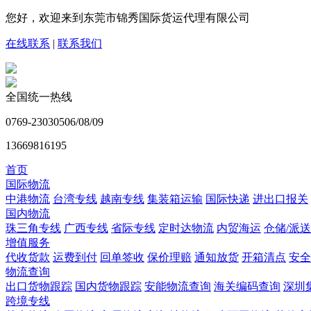
您好，欢迎来到东莞市锦秀国际货运代理有限公司
在线联系
|
联系我们
全国统一热线
0769-23030506/08/09
13669816195
首页
国际物流
中港物流
台湾专线
越南专线
集装箱运输
国际快递
进出口报关
国内物流
珠三角专线
广西专线
省际专线
定时达物流
内贸海运
仓储/派送
增值服务
代收货款
运费到付
回单签收
保价理赔
通知放货
开箱清点
安全
物流查询
出口货物跟踪
国内货物跟踪
安能物流查询
海关编码查询
深圳
跨境专线