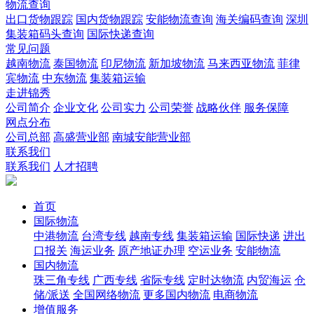
物流查询
出口货物跟踪
国内货物跟踪
安能物流查询
海关编码查询
深圳
集装箱码头查询
国际快递查询
常见问题
越南物流
泰国物流
印尼物流
新加坡物流
马来西亚物流
菲律
宾物流
中东物流
集装箱运输
走进锦秀
公司简介
企业文化
公司实力
公司荣誉
战略伙伴
服务保障
网点分布
公司总部
高盛营业部
南城安能营业部
联系我们
联系我们
人才招聘
首页
国际物流
中港物流
台湾专线
越南专线
集装箱运输
国际快递
进出
口报关
海运业务
原产地证办理
空运业务
安能物流
国内物流
珠三角专线
广西专线
省际专线
定时达物流
内贸海运
仓
储/派送
全国网络物流
更多国内物流
电商物流
增值服务