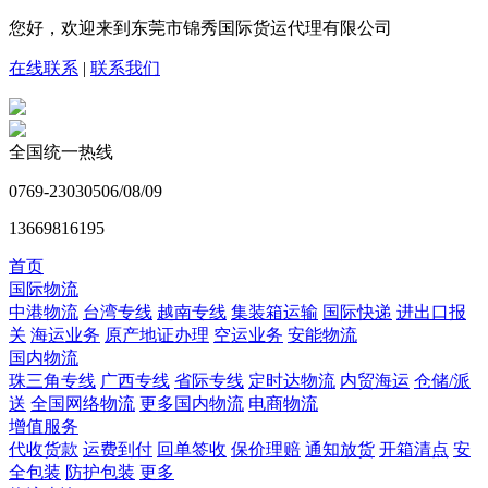
您好，欢迎来到东莞市锦秀国际货运代理有限公司
在线联系
|
联系我们
全国统一热线
0769-23030506/08/09
13669816195
首页
国际物流
中港物流
台湾专线
越南专线
集装箱运输
国际快递
进出口报
关
海运业务
原产地证办理
空运业务
安能物流
国内物流
珠三角专线
广西专线
省际专线
定时达物流
内贸海运
仓储/派
送
全国网络物流
更多国内物流
电商物流
增值服务
代收货款
运费到付
回单签收
保价理赔
通知放货
开箱清点
安
全包装
防护包装
更多