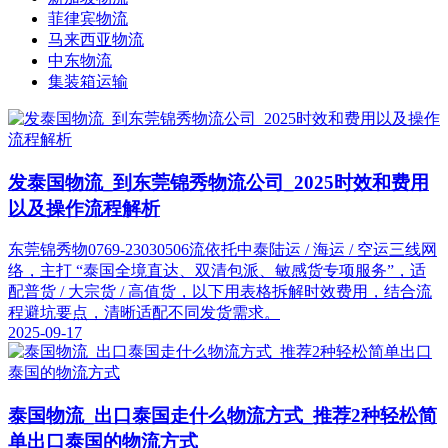
菲律宾物流
马来西亚物流
中东物流
集装箱运输
发泰国物流_到东莞锦秀物流公司_2025时效和费用
以及操作流程解析
东莞锦秀物0769-23030506流依托中泰陆运 / 海运 / 空运三线网
络，主打 “泰国全境直达、双清包派、敏感货专项服务”，适
配普货 / 大宗货 / 高值货，以下用表格拆解时效费用，结合流
程避坑要点，清晰适配不同发货需求。
2025-09-17
泰国物流_出口泰国走什么物流方式_推荐2种轻松简
单出口泰国的物流方式