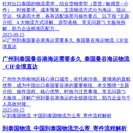
针对出口泰国的物流需求，结合货物类型（普货 / 敏感货 / 小
件）、时效要求、成本预算，主流物流方式分为海运、陆运、
空运、快递四大类，各有适配场景与操作要点。以下按 “主题
介绍、4 大物流方式详解、选型表格、常见问题”5 大板块拆
解，助力企业精准匹配方…
2025-09-15
广州到泰国曼谷港海运需要多久_泰国曼谷海运物流
_CIF全境直达
广州作为华南地区核心港口城市，依托南沙港、黄埔港的直航
优势，成为中国出口泰国曼谷港的重要枢纽。本文围绕 “主题
介绍、操作流程、核心优势、时效与注意事项、常见问题”5
大板块，详解广州到曼谷港海运的全链路信息，助力企业与个
人高效对接。
2025-09-15
到泰国物流_中国到泰国物流怎么寄_寄件流程解析