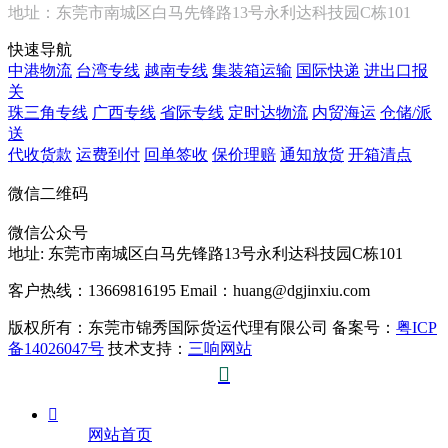
地址：东莞市南城区白马先锋路13号永利达科技园C栋101
快速导航
中港物流
台湾专线
越南专线
集装箱运输
国际快递
进出口报
关
珠三角专线
广西专线
省际专线
定时达物流
内贸海运
仓储/派
送
代收货款
运费到付
回单签收
保价理赔
通知放货
开箱清点
微信二维码
微信公众号
地址:
东莞市南城区白马先锋路13号永利达科技园C栋101
客户热线：13669816195
Email：huang@dgjinxiu.com
版权所有：东莞市锦秀国际货运代理有限公司 备案号：
粤ICP
备14026047号
技术支持：
三响网站


网站首页