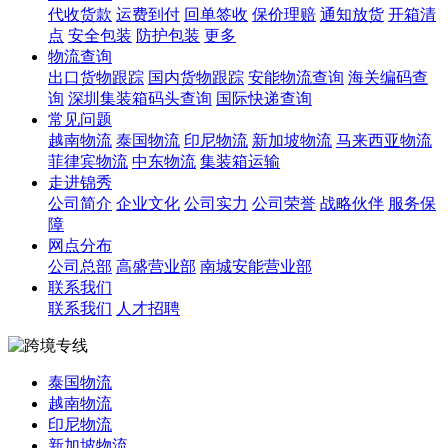
代收货款
运费到付
回单签收
保价理赔
通知放货
开箱清
点
安全包装
防护包装
更多
物流查询
出口货物跟踪
国内货物跟踪
安能物流查询
海关编码查
询
深圳集装箱码头查询
国际快递查询
常见问题
越南物流
泰国物流
印尼物流
新加坡物流
马来西亚物流
菲律宾物流
中东物流
集装箱运输
走进锦秀
公司简介
企业文化
公司实力
公司荣誉
战略伙伴
服务保
障
网点分布
公司总部
高盛营业部
南城安能营业部
联系我们
联系我们
人才招聘
泰国物流
越南物流
印尼物流
新加坡物流