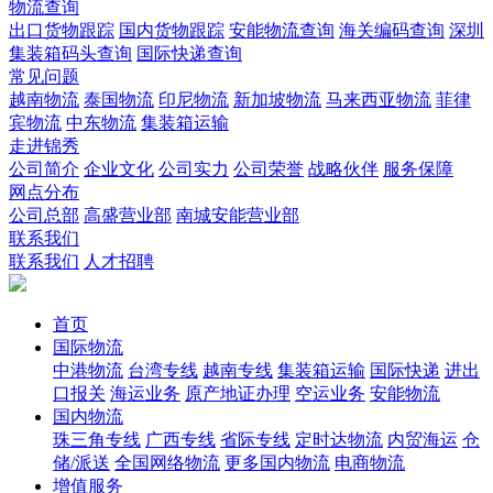
物流查询
出口货物跟踪
国内货物跟踪
安能物流查询
海关编码查询
深圳
集装箱码头查询
国际快递查询
常见问题
越南物流
泰国物流
印尼物流
新加坡物流
马来西亚物流
菲律
宾物流
中东物流
集装箱运输
走进锦秀
公司简介
企业文化
公司实力
公司荣誉
战略伙伴
服务保障
网点分布
公司总部
高盛营业部
南城安能营业部
联系我们
联系我们
人才招聘
首页
国际物流
中港物流
台湾专线
越南专线
集装箱运输
国际快递
进出
口报关
海运业务
原产地证办理
空运业务
安能物流
国内物流
珠三角专线
广西专线
省际专线
定时达物流
内贸海运
仓
储/派送
全国网络物流
更多国内物流
电商物流
增值服务