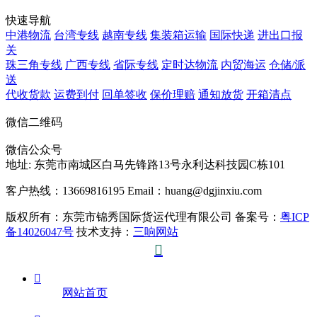
快速导航
中港物流
台湾专线
越南专线
集装箱运输
国际快递
进出口报
关
珠三角专线
广西专线
省际专线
定时达物流
内贸海运
仓储/派
送
代收货款
运费到付
回单签收
保价理赔
通知放货
开箱清点
微信二维码
微信公众号
地址:
东莞市南城区白马先锋路13号永利达科技园C栋101
客户热线：13669816195
Email：huang@dgjinxiu.com
版权所有：东莞市锦秀国际货运代理有限公司 备案号：
粤ICP
备14026047号
技术支持：
三响网站


网站首页