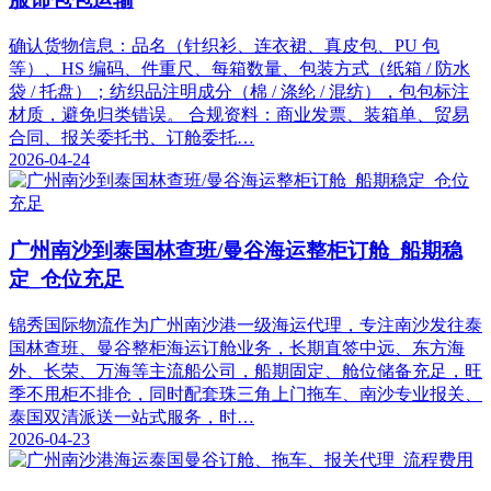
确认货物信息：品名（针织衫、连衣裙、真皮包、PU 包
等）、HS 编码、件重尺、每箱数量、包装方式（纸箱 / 防水
袋 / 托盘）；纺织品注明成分（棉 / 涤纶 / 混纺），包包标注
材质，避免归类错误。 合规资料：商业发票、装箱单、贸易
合同、报关委托书、订舱委托…
2026-04-24
广州南沙到泰国林查班/曼谷海运整柜订舱_船期稳
定_仓位充足
锦秀国际物流作为广州南沙港一级海运代理，专注南沙发往泰
国林查班、曼谷整柜海运订舱业务，长期直签中远、东方海
外、长荣、万海等主流船公司，船期固定、舱位储备充足，旺
季不甩柜不排仓，同时配套珠三角上门拖车、南沙专业报关、
泰国双清派送一站式服务，时…
2026-04-23