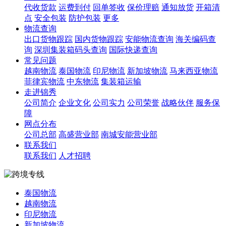
代收货款
运费到付
回单签收
保价理赔
通知放货
开箱清
点
安全包装
防护包装
更多
物流查询
出口货物跟踪
国内货物跟踪
安能物流查询
海关编码查
询
深圳集装箱码头查询
国际快递查询
常见问题
越南物流
泰国物流
印尼物流
新加坡物流
马来西亚物流
菲律宾物流
中东物流
集装箱运输
走进锦秀
公司简介
企业文化
公司实力
公司荣誉
战略伙伴
服务保
障
网点分布
公司总部
高盛营业部
南城安能营业部
联系我们
联系我们
人才招聘
泰国物流
越南物流
印尼物流
新加坡物流