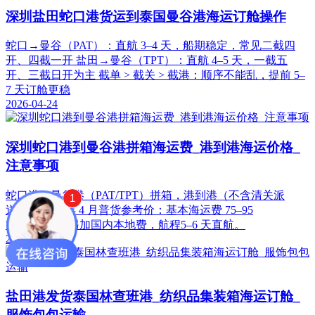
深圳盐田蛇口港货运到泰国曼谷港海运订舱操作
蛇口→曼谷（PAT）：直航 3–4 天，船期稳定，常见二截四
开、四截一开 盐田→曼谷（TPT）：直航 4–5 天，一截五
开、三截日开为主 截单 > 截关 > 截港：顺序不能乱，提前 5–
7 天订舱更稳
2026-04-24
深圳蛇口港到曼谷港拼箱海运费_港到港海运价格_
注意事项
蛇口港→曼谷港（PAT/TPT）拼箱，港到港（不含清关派
1
送），2026 年 4 月普货参考价：基本海运费 75–95
USD/CBM，另加国内本地费，航程5–6 天直航。
2026-04-24
盐田港发货泰国林查班港_纺织品集装箱海运订舱_
服饰包包运输