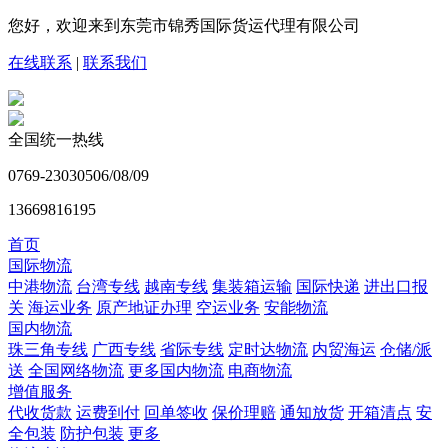
您好，欢迎来到东莞市锦秀国际货运代理有限公司
在线联系
|
联系我们
全国统一热线
0769-23030506/08/09
13669816195
首页
国际物流
中港物流
台湾专线
越南专线
集装箱运输
国际快递
进出口报
关
海运业务
原产地证办理
空运业务
安能物流
国内物流
珠三角专线
广西专线
省际专线
定时达物流
内贸海运
仓储/派
送
全国网络物流
更多国内物流
电商物流
增值服务
代收货款
运费到付
回单签收
保价理赔
通知放货
开箱清点
安
全包装
防护包装
更多