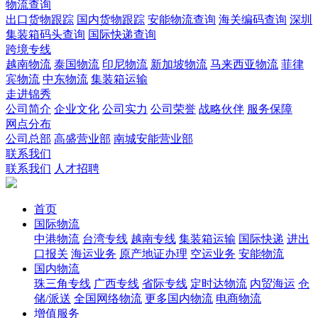
物流查询
出口货物跟踪
国内货物跟踪
安能物流查询
海关编码查询
深圳
集装箱码头查询
国际快递查询
跨境专线
越南物流
泰国物流
印尼物流
新加坡物流
马来西亚物流
菲律
宾物流
中东物流
集装箱运输
走进锦秀
公司简介
企业文化
公司实力
公司荣誉
战略伙伴
服务保障
网点分布
公司总部
高盛营业部
南城安能营业部
联系我们
联系我们
人才招聘
首页
国际物流
中港物流
台湾专线
越南专线
集装箱运输
国际快递
进出
口报关
海运业务
原产地证办理
空运业务
安能物流
国内物流
珠三角专线
广西专线
省际专线
定时达物流
内贸海运
仓
储/派送
全国网络物流
更多国内物流
电商物流
增值服务