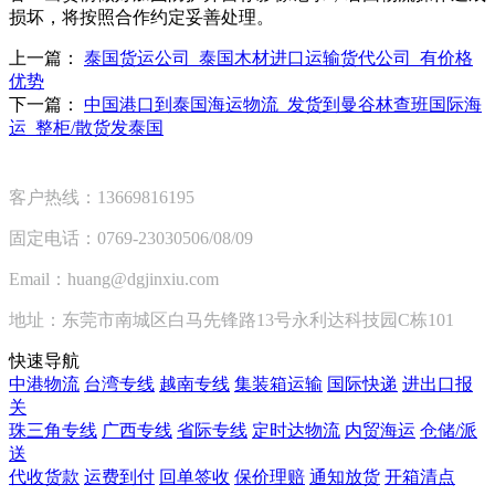
损坏，将按照合作约定妥善处理。
上一篇：
泰国货运公司_泰国木材进口运输货代公司_有价格
优势
下一篇：
中国港口到泰国海运物流_发货到曼谷林查班国际海
运_整柜/散货发泰国
客户热线：13669816195
固定电话：0769-23030506/08/09
Email：huang@dgjinxiu.com
地址：东莞市南城区白马先锋路13号永利达科技园C栋101
快速导航
中港物流
台湾专线
越南专线
集装箱运输
国际快递
进出口报
关
珠三角专线
广西专线
省际专线
定时达物流
内贸海运
仓储/派
送
代收货款
运费到付
回单签收
保价理赔
通知放货
开箱清点