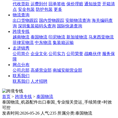
代收货款
运费到付
回单签收
保价理赔
通知放货
开箱清
点
安全包装
防护包装
更多
物流查询
出口货物跟踪
国内货物跟踪
安能物流查询
海关编码查
询
深圳集装箱码头查询
国际快递查询
跨境专线
越南物流
泰国物流
印尼物流
新加坡物流
马来西亚物流
菲律宾物流
中东物流
集装箱运输
走进锦秀
公司简介
企业文化
公司实力
公司荣誉
战略伙伴
服务保
障
网点分布
公司总部
高盛营业部
南城安能营业部
联系我们
联系我们
人才招聘
首页
>
跨境专线
>
泰国物流
泰国物流_机器配件出口泰国_专业报关货运_手续简便+时效
可控
发表时间:2026-05-26 人气:235 所属分类:泰国物流