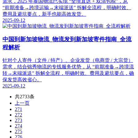
需求，2025 年泰国物流已实现 “全境直达 + 双清包税”，从
“前期准备→跨境运输→末端派送” 拆解全流程，明确时效、
费用及避坑要点，新手也能高效发货。
2025-09-12
中国到新加坡物流_物流发到新加坡寄件指南_全流
程解析
针对个人寄件（文件 / 特产）、企业发货（电商货 / 大宗货）
需求，结合锦秀物流的专线服务优势，从 “前期准备→跨境流
转→末端派送” 拆解全流程，明确时效、费用及避坑要点，确
保发货高效省心。
2025-09-12
共2733条
上一页
271
272
273
274
275
276