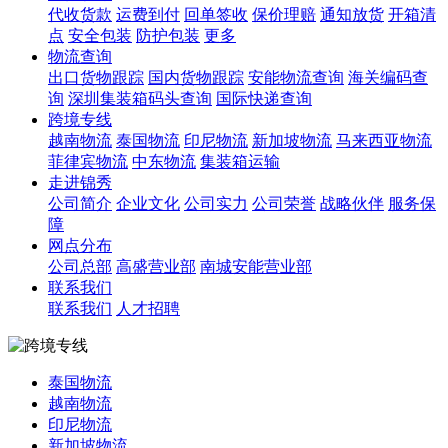
代收货款
运费到付
回单签收
保价理赔
通知放货
开箱清
点
安全包装
防护包装
更多
物流查询
出口货物跟踪
国内货物跟踪
安能物流查询
海关编码查
询
深圳集装箱码头查询
国际快递查询
跨境专线
越南物流
泰国物流
印尼物流
新加坡物流
马来西亚物流
菲律宾物流
中东物流
集装箱运输
走进锦秀
公司简介
企业文化
公司实力
公司荣誉
战略伙伴
服务保
障
网点分布
公司总部
高盛营业部
南城安能营业部
联系我们
联系我们
人才招聘
泰国物流
越南物流
印尼物流
新加坡物流