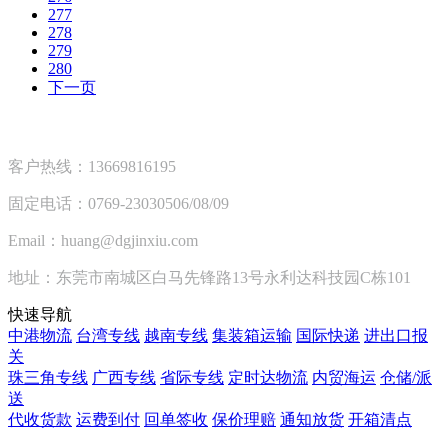
277
278
279
280
下一页
客户热线：13669816195
固定电话：0769-23030506/08/09
Email：huang@dgjinxiu.com
地址：东莞市南城区白马先锋路13号永利达科技园C栋101
快速导航
中港物流
台湾专线
越南专线
集装箱运输
国际快递
进出口报
关
珠三角专线
广西专线
省际专线
定时达物流
内贸海运
仓储/派
送
代收货款
运费到付
回单签收
保价理赔
通知放货
开箱清点