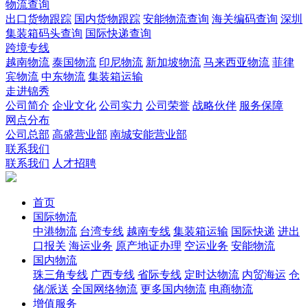
物流查询
出口货物跟踪
国内货物跟踪
安能物流查询
海关编码查询
深圳
集装箱码头查询
国际快递查询
跨境专线
越南物流
泰国物流
印尼物流
新加坡物流
马来西亚物流
菲律
宾物流
中东物流
集装箱运输
走进锦秀
公司简介
企业文化
公司实力
公司荣誉
战略伙伴
服务保障
网点分布
公司总部
高盛营业部
南城安能营业部
联系我们
联系我们
人才招聘
首页
国际物流
中港物流
台湾专线
越南专线
集装箱运输
国际快递
进出
口报关
海运业务
原产地证办理
空运业务
安能物流
国内物流
珠三角专线
广西专线
省际专线
定时达物流
内贸海运
仓
储/派送
全国网络物流
更多国内物流
电商物流
增值服务