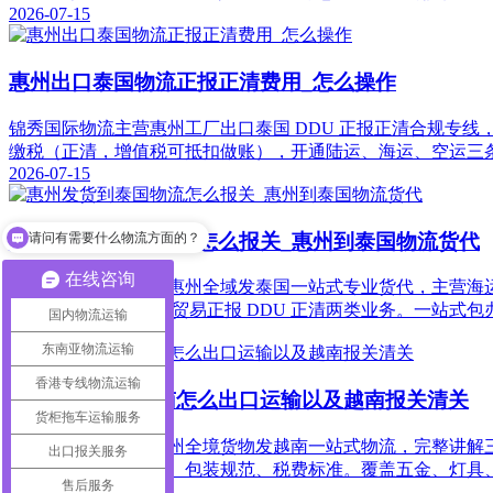
2026-07-15
惠州出口泰国物流正报正清费用_怎么操作
锦秀国际物流主营惠州工厂出口泰国 DDU 正报正清合规专
缴税（正清，增值税可抵扣做账），开通陆运、海运、空运三
2026-07-15
请问有需要什么物流方面的？
惠州发货到泰国物流怎么报关_惠州到泰国物流货代
你们是怎么收费的呢
在线咨询
锦秀国际物流是深耕惠州全域发泰国一站式专业货代，主营海
DDP 双清包税、一般贸易正报 DDU 正清两类业务。一站式
国内物流运输
2026-07-15
东南亚物流运输
香港专线物流运输
惠州货物运到越南怎么出口运输以及越南报关清关
货柜拖车运输服务
锦秀国际物流主营惠州全境货物发越南一站式物流，完整讲解三
出口报关服务
梳理全流程必备单证、包装规范、税费标准。覆盖五金、灯具
售后服务
2026-07-15