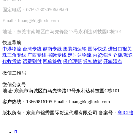
固定电话：0769-23030506/08/09
Email：huang@dgjinxiu.com
地址：东莞市南城区白马先锋路13号永利达科技园C栋101
快速导航
中港物流
台湾专线
越南专线
集装箱运输
国际快递
进出口报关
珠三角专线
广西专线
省际专线
定时达物流
内贸海运
仓储/派送
代收货款
运费到付
回单签收
保价理赔
通知放货
开箱清点
微信二维码
微信公众号
地址:
东莞市南城区白马先锋路13号永利达科技园C栋101
客户热线：13669816195
Email：huang@dgjinxiu.com
版权所有：东莞市锦秀国际货运代理有限公司 备案号：
粤ICP备
