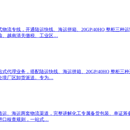
专线，开通陆运快线、海运拼箱、20GP/40HQ 整柜三种运输
输、越南清关缴税、工业区…
代理业务，搭配陆运快线、海运拼箱、20GP/40HQ 整柜三种
全境厂区卸货派送。专为…
陆运、海运两套物流渠道，完整讲解化工专属备货包装、单证筹
进口核查规则，一站式…