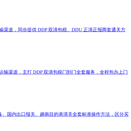
渠道，同步提供 DDP 双清包税、DDU 正清正报两套通关方
运输渠道，主打 DDP 双清包税门到门全套服务，全程包办上门
备、国内出口报关、越南目的港清关全套标准操作方法，区分买