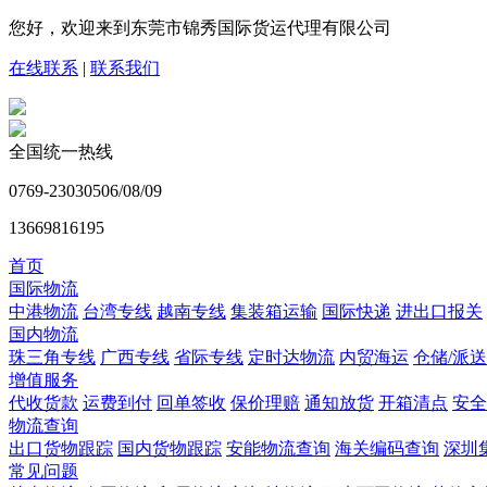
您好，欢迎来到东莞市锦秀国际货运代理有限公司
在线联系
|
联系我们
全国统一热线
0769-23030506/08/09
13669816195
首页
国际物流
中港物流
台湾专线
越南专线
集装箱运输
国际快递
进出口报关
国内物流
珠三角专线
广西专线
省际专线
定时达物流
内贸海运
仓储/派送
增值服务
代收货款
运费到付
回单签收
保价理赔
通知放货
开箱清点
安全
物流查询
出口货物跟踪
国内货物跟踪
安能物流查询
海关编码查询
深圳
常见问题