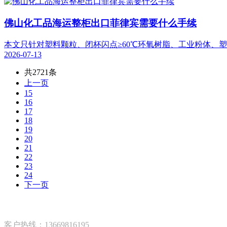
佛山化工品海运整柜出口菲律宾需要什么手续
本文只针对塑料颗粒、闭杯闪点≥60℃环氧树脂、工业粉体、
2026-07-13
共2721条
上一页
15
16
17
18
19
20
21
22
23
24
下一页
客户热线：13669816195