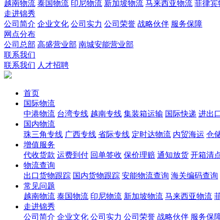
越南物流
泰国物流
印尼物流
新加坡物流
马来西亚物流
菲律宾
走进锦秀
公司简介
企业文化
公司实力
公司荣誉
战略伙伴
服务保障
网点分布
公司总部
高盛营业部
南城安能营业部
联系我们
联系我们
人才招聘
首页
国际物流
中港物流
台湾专线
越南专线
集装箱运输
国际快递
进出
国内物流
珠三角专线
广西专线
省际专线
定时达物流
内贸海运
仓储
增值服务
代收货款
运费到付
回单签收
保价理赔
通知放货
开箱清
物流查询
出口货物跟踪
国内货物跟踪
安能物流查询
海关编码查询
常见问题
越南物流
泰国物流
印尼物流
新加坡物流
马来西亚物流
走进锦秀
公司简介
企业文化
公司实力
公司荣誉
战略伙伴
服务保