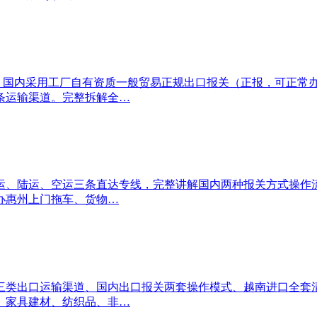
线，国内采用工厂自有资质一般贸易正规出口报关（正报，可正常
条运输渠道。完整拆解全…
运、陆运、空运三条直达专线，完整讲解国内两种报关方式操作
包办惠州上门拖车、货物…
类出口运输渠道、国内出口报关两套操作模式、越南进口全套清关流
、家具建材、纺织品、非…