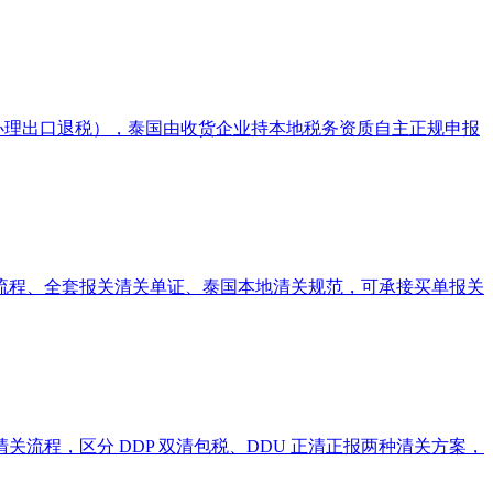
办理出口退税），泰国由收货企业持本地税务资质自主正规申报
流程、全套报关清关单证、泰国本地清关规范，可承接买单报关
程，区分 DDP 双清包税、DDU 正清正报两种清关方案，