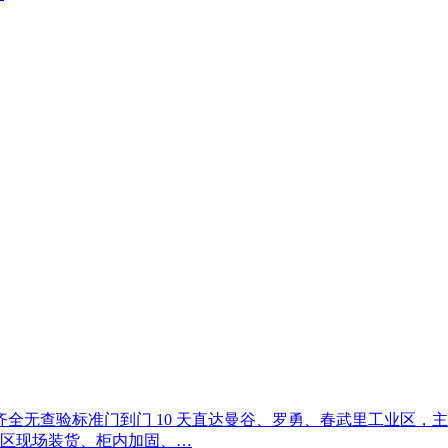
查验标准门到门 10 天直达曼谷、罗勇、春武里工业区，主打 20
厂区现场装货、柜内加固、…