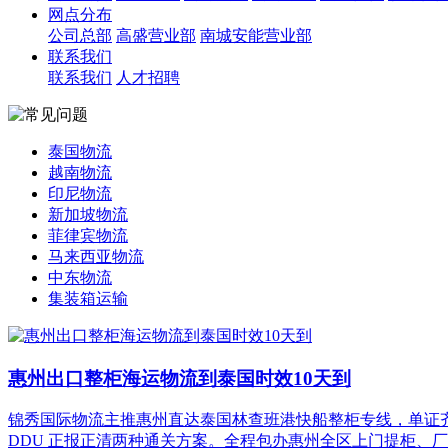
网点分布
公司总部
高盛营业部
南城安能营业部
联系我们
联系我们
人才招聘
泰国物流
越南物流
印尼物流
新加坡物流
菲律宾物流
马来西亚物流
中东物流
集装箱运输
惠州出口整柜海运物流到泰国时效10天到
锦秀国际物流主推惠州直达泰国林查班港快船整柜专线，单证齐全无
DDU 正报正清两种通关方案。全程包办惠州全区上门提柜、