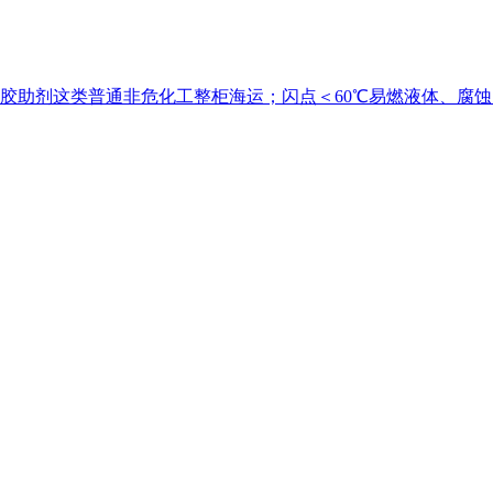
塑胶助剂这类普通非危化工整柜海运；闪点＜60℃易燃液体、腐