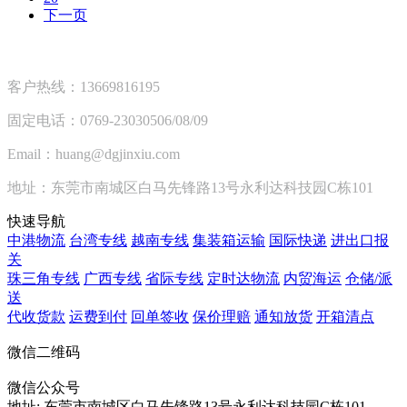
下一页
客户热线：13669816195
固定电话：0769-23030506/08/09
Email：huang@dgjinxiu.com
地址：东莞市南城区白马先锋路13号永利达科技园C栋101
快速导航
中港物流
台湾专线
越南专线
集装箱运输
国际快递
进出口报
关
珠三角专线
广西专线
省际专线
定时达物流
内贸海运
仓储/派
送
代收货款
运费到付
回单签收
保价理赔
通知放货
开箱清点
微信二维码
微信公众号
地址:
东莞市南城区白马先锋路13号永利达科技园C栋101