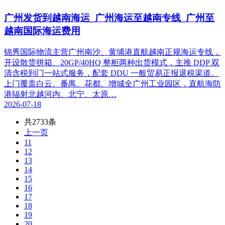
广州发货到越南海运_广州海运至越南专线_广州至
越南国际海运费用
锦秀国际物流主营广州南沙、黄埔港直航越南正规海运专线，
开设散货拼箱、20GP/40HQ 整柜两种出货模式，主推 DDP 双
清含税到门一站式服务，配套 DDU 一般贸易正报退税渠道。
上门覆盖白云、番禺、花都、增城全广州工业园区，直航海防
港辐射北越河内、北宁、太原…
2026-07-18
共2733条
上一页
11
12
13
14
15
16
17
18
19
20