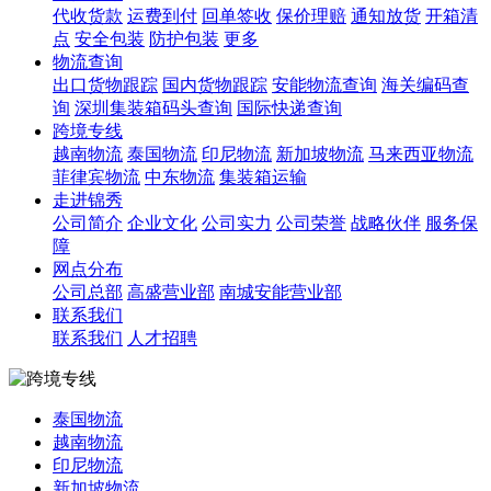
代收货款
运费到付
回单签收
保价理赔
通知放货
开箱清
点
安全包装
防护包装
更多
物流查询
出口货物跟踪
国内货物跟踪
安能物流查询
海关编码查
询
深圳集装箱码头查询
国际快递查询
跨境专线
越南物流
泰国物流
印尼物流
新加坡物流
马来西亚物流
菲律宾物流
中东物流
集装箱运输
走进锦秀
公司简介
企业文化
公司实力
公司荣誉
战略伙伴
服务保
障
网点分布
公司总部
高盛营业部
南城安能营业部
联系我们
联系我们
人才招聘
泰国物流
越南物流
印尼物流
新加坡物流