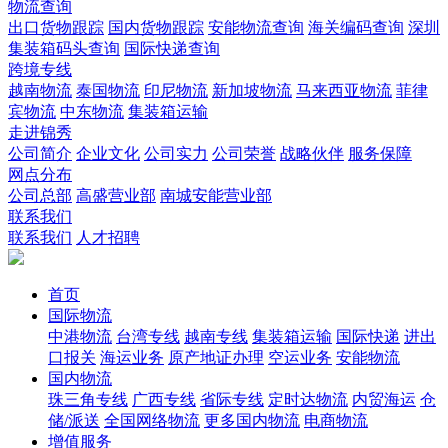
物流查询
出口货物跟踪
国内货物跟踪
安能物流查询
海关编码查询
深圳
集装箱码头查询
国际快递查询
跨境专线
越南物流
泰国物流
印尼物流
新加坡物流
马来西亚物流
菲律
宾物流
中东物流
集装箱运输
走进锦秀
公司简介
企业文化
公司实力
公司荣誉
战略伙伴
服务保障
网点分布
公司总部
高盛营业部
南城安能营业部
联系我们
联系我们
人才招聘
首页
国际物流
中港物流
台湾专线
越南专线
集装箱运输
国际快递
进出
口报关
海运业务
原产地证办理
空运业务
安能物流
国内物流
珠三角专线
广西专线
省际专线
定时达物流
内贸海运
仓
储/派送
全国网络物流
更多国内物流
电商物流
增值服务