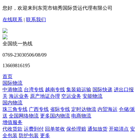
您好，欢迎来到东莞市锦秀国际货运代理有限公司
在线联系
|
联系我们
全国统一热线
0769-23030506/08/09
13669816195
首页
国际物流
中港物流
台湾专线
越南专线
集装箱运输
国际快递
进出口报
关
海运业务
原产地证办理
空运业务
安能物流
国内物流
珠三角专线
广西专线
省际专线
定时达物流
内贸海运
仓储/派
送
全国网络物流
更多国内物流
电商物流
增值服务
代收货款
运费到付
回单签收
保价理赔
通知放货
开箱清点
安
全包装
防护包装
更多