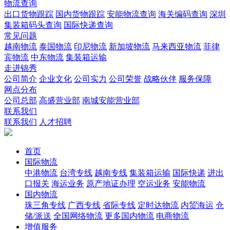
物流查询
出口货物跟踪
国内货物跟踪
安能物流查询
海关编码查询
深圳
集装箱码头查询
国际快递查询
常见问题
越南物流
泰国物流
印尼物流
新加坡物流
马来西亚物流
菲律
宾物流
中东物流
集装箱运输
走进锦秀
公司简介
企业文化
公司实力
公司荣誉
战略伙伴
服务保障
网点分布
公司总部
高盛营业部
南城安能营业部
联系我们
联系我们
人才招聘
首页
国际物流
中港物流
台湾专线
越南专线
集装箱运输
国际快递
进出
口报关
海运业务
原产地证办理
空运业务
安能物流
国内物流
珠三角专线
广西专线
省际专线
定时达物流
内贸海运
仓
储/派送
全国网络物流
更多国内物流
电商物流
增值服务