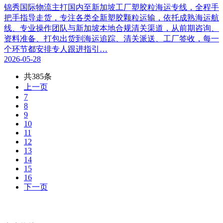
锦秀国际物流主打国内至新加坡工厂塑胶粒海运专线，全程手
把手指导走货，专注各类全新塑胶颗粒运输，依托成熟海运航
线、专业操作团队与新加坡本地合规清关渠道，从前期咨询、
资料准备、打包出货到海运追踪、清关派送、工厂签收，每一
个环节都安排专人跟进指引…
2026-05-28
共385条
上一页
7
8
9
10
11
12
13
14
15
16
下一页