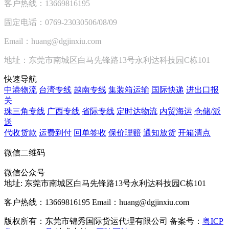
客户热线：13669816195
固定电话：0769-23030506/08/09
Email：huang@dgjinxiu.com
地址：东莞市南城区白马先锋路13号永利达科技园C栋101
快速导航
中港物流
台湾专线
越南专线
集装箱运输
国际快递
进出口报
关
珠三角专线
广西专线
省际专线
定时达物流
内贸海运
仓储/派
送
代收货款
运费到付
回单签收
保价理赔
通知放货
开箱清点
微信二维码
微信公众号
地址:
东莞市南城区白马先锋路13号永利达科技园C栋101
客户热线：13669816195
Email：huang@dgjinxiu.com
版权所有：东莞市锦秀国际货运代理有限公司 备案号：
粤ICP