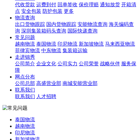
代收货款
运费到付
回单签收
保价理赔
通知放货
开箱清
点
安全包装
防护包装
更多
物流查询
出口货物跟踪
国内货物跟踪
安能物流查询
海关编码查
询
深圳集装箱码头查询
国际快递查询
常见问题
越南物流
泰国物流
印尼物流
新加坡物流
马来西亚物流
菲律宾物流
中东物流
集装箱运输
走进锦秀
公司简介
企业文化
公司实力
公司荣誉
战略伙伴
服务保
障
网点分布
公司总部
高盛营业部
南城安能营业部
联系我们
联系我们
人才招聘
泰国物流
越南物流
印尼物流
新加坡物流