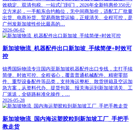
效稳定、双清包税、一站式门到门，2026年全新特惠价350元/
立方米起，一手船东合约舱位，无中间商加价，适配工厂批量
出货、电商补货、贸易商散货运输，正规清关、全程可控，是
广州发新加坡性价比最高的…
2026-06-02
新加坡物流_机器配件出口新加坡_手续简便+时效可
控
锦秀国际物流专注国内至新加坡机器配件出口专线，主打手续
简便、时效可控、全程省心，覆盖普通机械配件、精密零部
件、重型设备配件等品类，支持海运整柜、散货拼箱及空运加
急方案，从资料代办、提货包装、报关海运到新加坡清关、工
厂派送，全链路标准化操作，…
2026-05-28
新加坡物流_国内海运塑胶粒到新加坡工厂_手把手
教走货