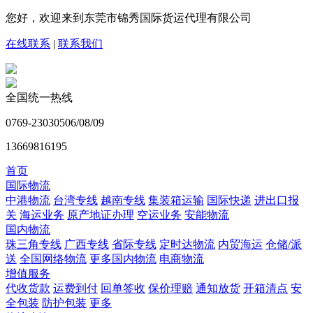
您好，欢迎来到东莞市锦秀国际货运代理有限公司
在线联系
|
联系我们
全国统一热线
0769-23030506/08/09
13669816195
首页
国际物流
中港物流
台湾专线
越南专线
集装箱运输
国际快递
进出口报
关
海运业务
原产地证办理
空运业务
安能物流
国内物流
珠三角专线
广西专线
省际专线
定时达物流
内贸海运
仓储/派
送
全国网络物流
更多国内物流
电商物流
增值服务
代收货款
运费到付
回单签收
保价理赔
通知放货
开箱清点
安
全包装
防护包装
更多