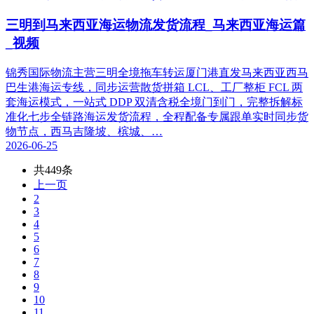
三明到马来西亚海运物流发货流程_马来西亚海运篇
_视频
锦秀国际物流主营三明全境拖车转运厦门港直发马来西亚西马
巴生港海运专线，同步运营散货拼箱 LCL、工厂整柜 FCL 两
套海运模式，一站式 DDP 双清含税全境门到门，完整拆解标
准化七步全链路海运发货流程，全程配备专属跟单实时同步货
物节点，西马吉隆坡、槟城、…
2026-06-25
共449条
上一页
2
3
4
5
6
7
8
9
10
11