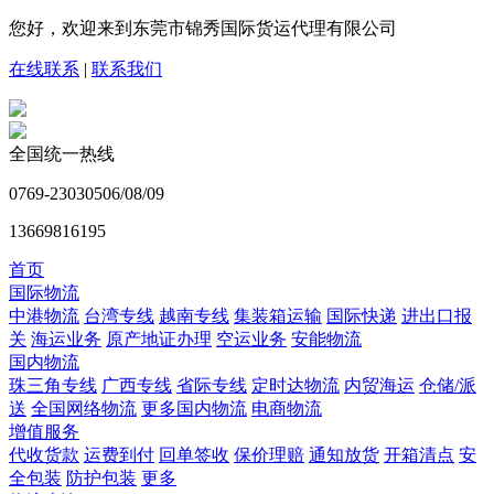
您好，欢迎来到东莞市锦秀国际货运代理有限公司
在线联系
|
联系我们
全国统一热线
0769-23030506/08/09
13669816195
首页
国际物流
中港物流
台湾专线
越南专线
集装箱运输
国际快递
进出口报
关
海运业务
原产地证办理
空运业务
安能物流
国内物流
珠三角专线
广西专线
省际专线
定时达物流
内贸海运
仓储/派
送
全国网络物流
更多国内物流
电商物流
增值服务
代收货款
运费到付
回单签收
保价理赔
通知放货
开箱清点
安
全包装
防护包装
更多