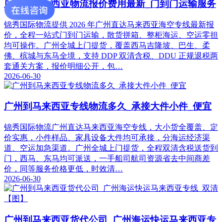
广州到马来西亚物流报价费用最新_门到门运输服务
锦秀国际物流提供 2026 年广州直达马来西亚海空专线最新报
价，全程一站式门到门运输，散货拼箱、整柜海运、空运零担
均可操作。广州全城上门提货，覆盖西马吉隆坡、巴生、柔
佛、槟城与东马全境，支持 DDP 双清含税、DDU 正规退税两
套通关方案，报价明细公开，包…
2026-06-30
广州到马来西亚专线物流多久_承接大件小件_便宜
锦秀国际物流广州直达马来西亚海空专线，大小货全覆盖、定
价实惠，小件样品、家具设备大件均可承接，分海运经济渠
道、空运加急渠道。广州全城上门提货，全程双清含税送货到
门，西马、东马均可派送，一手船司航司资源省去中间商差
价，同等服务价格更低，时效清…
2026-06-30
广州到马来西亚货代公司_广州海运快运马来西亚专