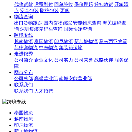
代收货款
运费到付
回单签收
保价理赔
通知放货
开箱清
点
安全包装
防护包装
更多
物流查询
出口货物跟踪
国内货物跟踪
安能物流查询
海关编码查
询
深圳集装箱码头查询
国际快递查询
跨境专线
越南物流
泰国物流
印尼物流
新加坡物流
马来西亚物流
菲律宾物流
中东物流
集装箱运输
走进锦秀
公司简介
企业文化
公司实力
公司荣誉
战略伙伴
服务保
障
网点分布
公司总部
高盛营业部
南城安能营业部
联系我们
联系我们
人才招聘
泰国物流
越南物流
印尼物流
新加坡物流