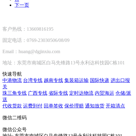
下一页
客户热线：13669816195
固定电话：0769-23030506/08/09
Email：huang@dgjinxiu.com
地址：东莞市南城区白马先锋路13号永利达科技园C栋101
快速导航
中港物流
台湾专线
越南专线
集装箱运输
国际快递
进出口报
关
珠三角专线
广西专线
省际专线
定时达物流
内贸海运
仓储/派
送
代收货款
运费到付
回单签收
保价理赔
通知放货
开箱清点
微信二维码
微信公众号
地址:
东莞市南城区白马先锋路13号永利达科技园C栋101