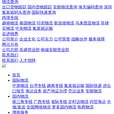
物流查询
出口货物跟踪
国内货物跟踪
安能物流查询
海关编码查询
深圳
集装箱码头查询
国际快递查询
跨境专线
越南物流
泰国物流
印尼物流
新加坡物流
马来西亚物流
菲律
宾物流
中东物流
集装箱运输
走进锦秀
公司简介
企业文化
公司实力
公司荣誉
战略伙伴
服务保障
网点分布
公司总部
高盛营业部
南城安能营业部
联系我们
联系我们
人才招聘
首页
国际物流
中港物流
台湾专线
越南专线
集装箱运输
国际快递
进出
口报关
海运业务
原产地证办理
空运业务
安能物流
国内物流
珠三角专线
广西专线
省际专线
定时达物流
内贸海运
仓
储/派送
全国网络物流
更多国内物流
电商物流
增值服务