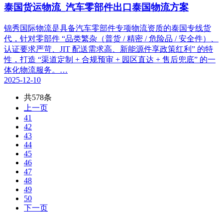
泰国货运物流_汽车零部件出口泰国物流方案
锦秀国际物流是具备汽车零部件专项物流资质的泰国专线货
代，针对零部件 “品类繁杂（普货 / 精密 / 危险品 / 安全件）、
认证要求严苛、JIT 配送需求高、新能源件享政策红利” 的特
性，打造 “渠道定制 + 合规预审 + 园区直达 + 售后兜底” 的一
体化物流服务。…
2025-12-10
共578条
上一页
41
42
43
44
45
46
47
48
49
50
下一页