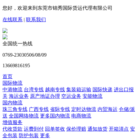
您好，欢迎来到东莞市锦秀国际货运代理有限公司
在线联系
|
联系我们
全国统一热线
0769-23030506/08/09
13669816195
首页
国际物流
中港物流
台湾专线
越南专线
集装箱运输
国际快递
进出口报
关
海运业务
原产地证办理
空运业务
安能物流
国内物流
珠三角专线
广西专线
省际专线
定时达物流
内贸海运
仓储/派
送
全国网络物流
更多国内物流
电商物流
增值服务
代收货款
运费到付
回单签收
保价理赔
通知放货
开箱清点
安
全包装
防护包装
更多