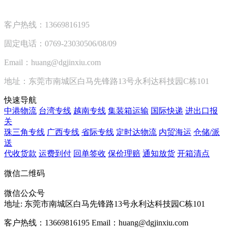
客户热线：13669816195
固定电话：0769-23030506/08/09
Email：huang@dgjinxiu.com
地址：东莞市南城区白马先锋路13号永利达科技园C栋101
快速导航
中港物流
台湾专线
越南专线
集装箱运输
国际快递
进出口报
关
珠三角专线
广西专线
省际专线
定时达物流
内贸海运
仓储/派
送
代收货款
运费到付
回单签收
保价理赔
通知放货
开箱清点
微信二维码
微信公众号
地址:
东莞市南城区白马先锋路13号永利达科技园C栋101
客户热线：13669816195
Email：huang@dgjinxiu.com