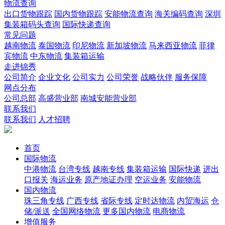
物流查询
出口货物跟踪
国内货物跟踪
安能物流查询
海关编码查询
深圳
集装箱码头查询
国际快递查询
常见问题
越南物流
泰国物流
印尼物流
新加坡物流
马来西亚物流
菲律
宾物流
中东物流
集装箱运输
走进锦秀
公司简介
企业文化
公司实力
公司荣誉
战略伙伴
服务保障
网点分布
公司总部
高盛营业部
南城安能营业部
联系我们
联系我们
人才招聘
首页
国际物流
中港物流
台湾专线
越南专线
集装箱运输
国际快递
进出
口报关
海运业务
原产地证办理
空运业务
安能物流
国内物流
珠三角专线
广西专线
省际专线
定时达物流
内贸海运
仓
储/派送
全国网络物流
更多国内物流
电商物流
增值服务