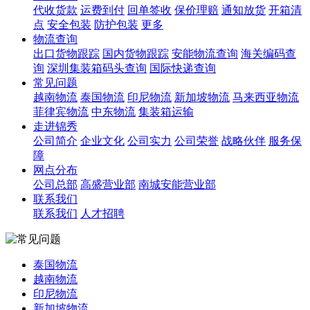
代收货款
运费到付
回单签收
保价理赔
通知放货
开箱清
点
安全包装
防护包装
更多
物流查询
出口货物跟踪
国内货物跟踪
安能物流查询
海关编码查
询
深圳集装箱码头查询
国际快递查询
常见问题
越南物流
泰国物流
印尼物流
新加坡物流
马来西亚物流
菲律宾物流
中东物流
集装箱运输
走进锦秀
公司简介
企业文化
公司实力
公司荣誉
战略伙伴
服务保
障
网点分布
公司总部
高盛营业部
南城安能营业部
联系我们
联系我们
人才招聘
泰国物流
越南物流
印尼物流
新加坡物流