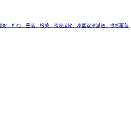
提货、打包、熏蒸、报关、跨境运输、泰国双清派送。提货覆盖