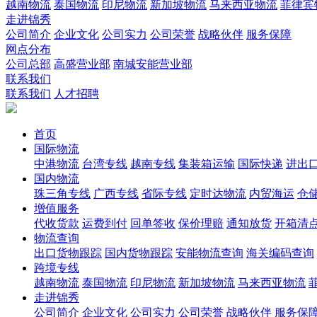
越南物流
泰国物流
印尼物流
新加坡物流
马来西亚物流
菲律宾
走进锦秀
公司简介
企业文化
公司实力
公司荣誉
战略伙伴
服务保障
网点分布
公司总部
高盛营业部
南城安能营业部
联系我们
联系我们
人才招聘
首页
国际物流
中港物流
台湾专线
越南专线
集装箱运输
国际快递
进出
国内物流
珠三角专线
广西专线
省际专线
定时达物流
内贸海运
仓储
增值服务
代收货款
运费到付
回单签收
保价理赔
通知放货
开箱清
物流查询
出口货物跟踪
国内货物跟踪
安能物流查询
海关编码查询
跨境专线
越南物流
泰国物流
印尼物流
新加坡物流
马来西亚物流
走进锦秀
公司简介
企业文化
公司实力
公司荣誉
战略伙伴
服务保