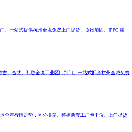
门。一站式提供杭州全境免费上门提货、货物加固、IPPC 熏
普吉、合艾、孔敬全境工业区门到门。一站式配套杭州全域免费
国海运全年行情走势，区分拼箱、整柜两套工厂包干价。上门提货