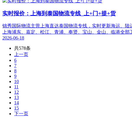
实时报价：上海到泰国物流专线_上+门+提+货
锦秀国际物流主营上海直达泰国物流专线，实时更新海运、陆
上海浦东、嘉定、松江、青浦、奉贤、宝山、金山、临港全部工
2026-06-18
共578条
上一页
6
7
8
9
10
11
12
13
14
15
下一页