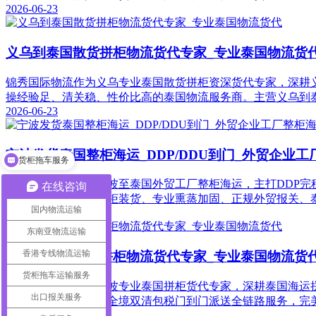
2026-06-23
义乌到泰国散货拼柜物流货代专家_专业泰国物流货
锦秀国际物流作为义乌专业泰国散货拼柜资深货代专家，深耕
操经验足、清关稳、性价比高的泰国物流服务商。主营义乌到
2026-06-23
宁波发货泰国整柜海运_DDP/DDU到门_外贸企业
货柜拖车服务
锦秀国际物流深耕宁波至泰国外贸工厂整柜海运，主打DDP完
在线咨询
提供宁波全域免费提柜装货、专业熏蒸加固、正规外贸报关、
国内物流运输
2026-06-23
东南亚物流运输
香港专线物流运输
宁波到泰国散货拼柜物流货代专家_专业泰国物流货
货柜拖车运输服务
锦秀国际物流作为宁波专业泰国拼柜货代专家，深耕泰国海运
出口报关服务
蒸、合规报关、泰国全境双清包税门到门派送全链路服务，完
2026-06-23