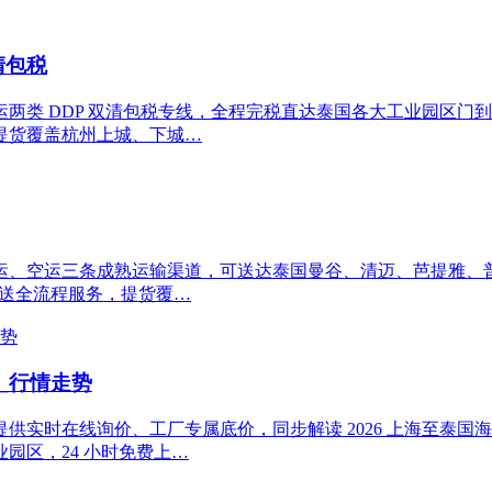
清包税
类 DDP 双清包税专线，全程完税直达泰国各大工业园区门到
提货覆盖杭州上城、下城…
运、空运三条成熟运输渠道，可送达泰国曼谷、清迈、芭提雅、
派送全流程服务，提货覆…
_行情走势
供实时在线询价、工厂专属底价，同步解读 2026 上海至泰
园区，24 小时免费上…