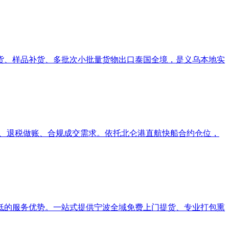
货、样品补货、多批次小批量货物出口泰国全境，是义乌本地实
约、退税做账、合规成交需求。依托北仑港直航快船合约仓位，
低的服务优势。一站式提供宁波全域免费上门提货、专业打包熏