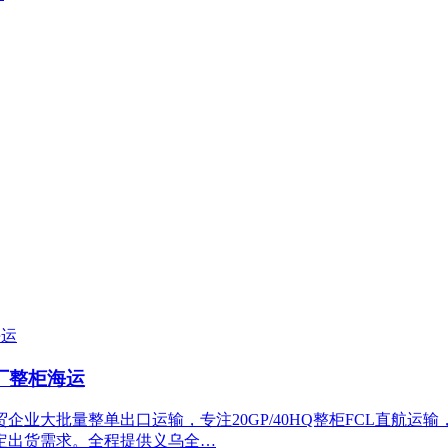
工厂整柜海运
大批量整单出口运输，专注20GP/40HQ整柜FCL直航运输
定出货需求。全程提供义乌全…