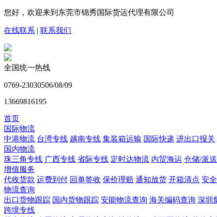
您好，欢迎来到东莞市锦秀国际货运代理有限公司
在线联系
|
联系我们
全国统一热线
0769-23030506/08/09
13669816195
首页
国际物流
中港物流
台湾专线
越南专线
集装箱运输
国际快递
进出口报关
国内物流
珠三角专线
广西专线
省际专线
定时达物流
内贸海运
仓储/派送
增值服务
代收货款
运费到付
回单签收
保价理赔
通知放货
开箱清点
安全
物流查询
出口货物跟踪
国内货物跟踪
安能物流查询
海关编码查询
深圳
跨境专线