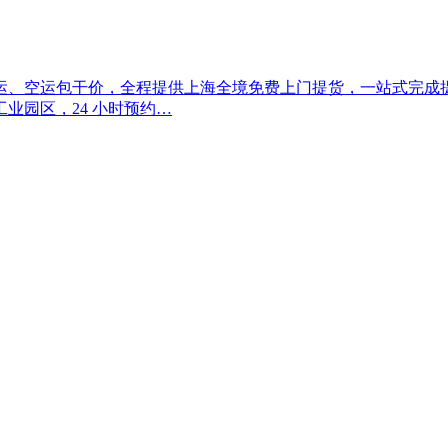
运、空运包干价，全程提供上海全境免费上门提货，一站式完成
业园区，24 小时预约…