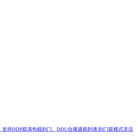
，支持DDP双清包税到门、DDU合规退税到港/到门双模式灵活