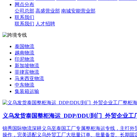
网点分布
公司总部
高盛营业部
南城安能营业部
联系我们
联系我们
人才招聘
泰国物流
越南物流
印尼物流
新加坡物流
菲律宾物流
马来西亚物流
中东物流
集装箱运输
义乌发货泰国整柜海运_DDP/DDU到门_外贸企业
锦秀国际物流深耕义乌至泰国工厂专属整柜海运专线，主打外贸企业
操作，完美适配义乌外贸工厂大批量订单、批量备货、长期固