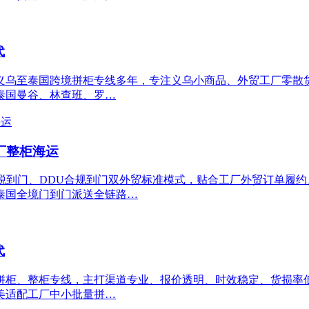
代
义乌至泰国跨境拼柜专线多年，专注义乌小商品、外贸工厂零散
泰国曼谷、林查班、罗…
工厂整柜海运
税到门、DDU合规到门双外贸标准模式，贴合工厂外贸订单履
泰国全境门到门派送全链路…
代
拼柜、整柜专线，主打渠道专业、报价透明、时效稳定、货损率
美适配工厂中小批量拼…