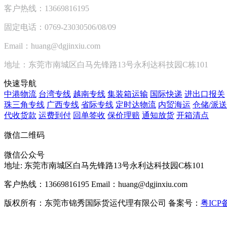
客户热线：13669816195
固定电话：0769-23030506/08/09
Email：huang@dgjinxiu.com
地址：东莞市南城区白马先锋路13号永利达科技园C栋101
快速导航
中港物流
台湾专线
越南专线
集装箱运输
国际快递
进出口报关
珠三角专线
广西专线
省际专线
定时达物流
内贸海运
仓储/派送
代收货款
运费到付
回单签收
保价理赔
通知放货
开箱清点
微信二维码
微信公众号
地址:
东莞市南城区白马先锋路13号永利达科技园C栋101
客户热线：13669816195
Email：huang@dgjinxiu.com
版权所有：东莞市锦秀国际货运代理有限公司 备案号：
粤ICP备