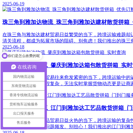
2025-06-19
珠三角到雅加达物流_珠三角到雅加达建材散货拼箱
在珠三角与雅加达建材贸易日益繁荣的当下，跨境运输难题却
清关流程，都成为拓展市场的阻碍。别焦虑！我们推出的珠三
2025-06-18
你们是怎么收费的呢
货柜拖车服务
肇庆到雅加达物流_肇庆到雅加达箱包散货拼箱_实时
在线咨询
国内物流运输
在肇庆与雅加达箱包贸易往来愈发紧密的当下，跨境运输中的
擦；运输环节多、流程复杂，无法实时掌握货物动态更是让商
东南亚物流运输
2025-06-18
香港专线物流运输
货柜拖车运输服务
江门到雅加达物流_江门到雅加达工艺品散货拼箱_
出口报关服务
在江门与雅加达工艺品贸易日益火热的当下，跨境运输的复杂
售后服务
流程复杂、配送难等问题频发。别担心！我们推出的江门到雅
2025-06-18