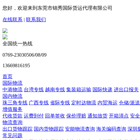
您好，欢迎来到东莞市锦秀国际货运代理有限公司
在线联系
|
联系我们
全国统一热线
0769-23030506/08/09
13669816195
首页
国际物流
中港物流
台湾专线
越南专线
集装箱运输
国际快递
进出口报关
国内物流
珠三角专线
广西专线
省际专线
定时达物流
内贸海运
仓储/派送
增值服务
代收货款
运费到付
回单签收
保价理赔
通知放货
开箱清点
安全
物流查询
出口货物跟踪
国内货物跟踪
安能物流查询
海关编码查询
深圳
常见问题