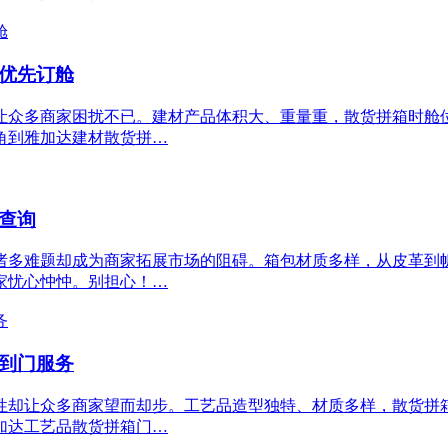
_优先订舱
让众多商家困扰不已。建材产品体积大、重量重，散货拼箱时舱
角到雅加达建材散货拼…
查询
诸多难题却成为商家拓展市场的阻碍。箱包材质多样，从皮革到
家忧心忡忡。别担心！…
门到门服务
性却让众多商家望而却步。工艺品造型独特、材质多样，散货拼
加达工艺品散货拼箱门…