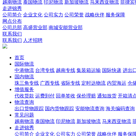
越南物流
泰国物流
印尼物流
新加坡物流
马来西亚物流
菲律宾
走进锦秀
公司简介
企业文化
公司实力
公司荣誉
战略伙伴
服务保障
网点分布
公司总部
高盛营业部
南城安能营业部
联系我们
联系我们
人才招聘
首页
国际物流
中港物流
台湾专线
越南专线
集装箱运输
国际快递
进出
国内物流
珠三角专线
广西专线
省际专线
定时达物流
内贸海运
仓储
增值服务
代收货款
运费到付
回单签收
保价理赔
通知放货
开箱清
物流查询
出口货物跟踪
国内货物跟踪
安能物流查询
海关编码查询
常见问题
越南物流
泰国物流
印尼物流
新加坡物流
马来西亚物流
走进锦秀
公司简介
企业文化
公司实力
公司荣誉
战略伙伴
服务保