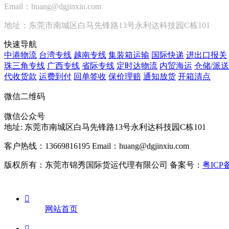
Email：huang@dgjinxiu.com
地址：东莞市南城区白马先锋路13号永利达科技园C栋101
快速导航
中港物流
台湾专线
越南专线
集装箱运输
国际快递
进出口报关
珠三角专线
广西专线
省际专线
定时达物流
内贸海运
仓储/派送
代收货款
运费到付
回单签收
保价理赔
通知放货
开箱清点
微信二维码
微信公众号
地址:
东莞市南城区白马先锋路13号永利达科技园C栋101
客户热线：13669816195
Email：huang@dgjinxiu.com
版权所有：东莞市锦秀国际货运代理有限公司 备案号：
粤ICP备

网站首页
