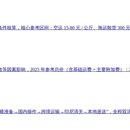
心参考区间：空运 15-80 元 / 公斤、海运散货 300 元 /
2025 年参考总价（含基础运费 + 主要附加费）：20GP 柜 50
 “合规准备→国内操作→跨境运输→印尼清关→本地派送”，全程