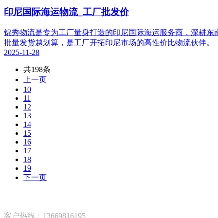
印尼国际海运物流_工厂批发价
锦秀物流是专为工厂量身打造的印尼国际海运服务商，深耕东南
批量发货越划算，是工厂开拓印尼市场的高性价比物流伙伴。
2025-11-28
共198条
上一页
10
11
12
13
14
15
16
17
18
19
下一页
客户热线：13669816195