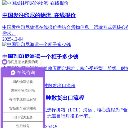
中国发往印尼的物流_在线报价
中国发往印尼物流在线报价需结合货物信息、运输方式等核心条件核算，核
需求。
2025-12-04
中国到印尼海运一个柜子多少钱
你们是怎么收费的呢
中国到印尼海运整柜价格无固定标准，核心受柜型、航线、时效等因素影响，
在线咨询
实际需求核算。
2025-12-04
国内物流运输
东南亚物流运输
中国到印尼海运 1 吨散货出口流程
香港专线物流运输
货柜拖车运输服务
1 吨散货出口印尼优先选择拼箱（LCL）海运，核心流程为
99%，时效稳定可控，无需自行对接多环节。
出口报关服务
2025-12-04
售后服务