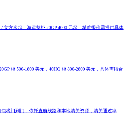
 立方米起、海运整柜 20GP 4000 元起、精准报价需提供具体
0-1800 美元，40HQ 柜 800-2800 美元，具体需结合
双清包税门到门，依托直航线路和本地清关资源，清关通过率