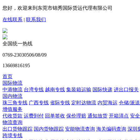
您好，欢迎来到东莞市锦秀国际货运代理有限公司
在线联系
|
联系我们
全国统一热线
0769-23030506/08/09
13669816195
首页
国际物流
中港物流
台湾专线
越南专线
集装箱运输
国际快递
进出口报关
国内物流
珠三角专线
广西专线
省际专线
定时达物流
内贸海运
仓储/派送
增值服务
代收货款
运费到付
回单签收
保价理赔
通知放货
开箱清点
安全
物流查询
出口货物跟踪
国内货物跟踪
安能物流查询
海关编码查询
深圳
跨境专线