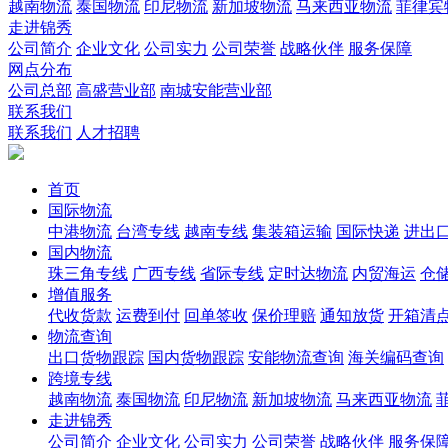
越南物流
泰国物流
印尼物流
新加坡物流
马来西亚物流
菲律宾
走进锦秀
公司简介
企业文化
公司实力
公司荣誉
战略伙伴
服务保障
网点分布
公司总部
高盛营业部
南城安能营业部
联系我们
联系我们
人才招聘
首页
国际物流
中港物流
台湾专线
越南专线
集装箱运输
国际快递
进出
国内物流
珠三角专线
广西专线
省际专线
定时达物流
内贸海运
仓储
增值服务
代收货款
运费到付
回单签收
保价理赔
通知放货
开箱清
物流查询
出口货物跟踪
国内货物跟踪
安能物流查询
海关编码查询
跨境专线
越南物流
泰国物流
印尼物流
新加坡物流
马来西亚物流
走进锦秀
公司简介
企业文化
公司实力
公司荣誉
战略伙伴
服务保