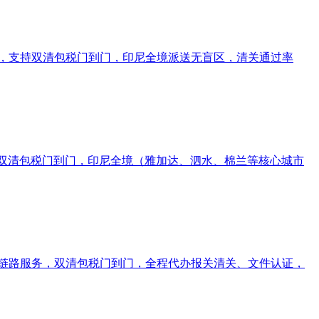
运地，支持双清包税门到门，印尼全境派送无盲区，清关通过率
持双清包税门到门，印尼全境（雅加达、泗水、棉兰等核心城市
运全链路服务，双清包税门到门，全程代办报关清关、文件认证，