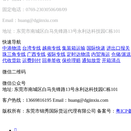
固定电话：0769-23030506/08/09
Email：huang@dgjinxiu.com
地址：东莞市南城区白马先锋路13号永利达科技园C栋101
快速导航
中港物流
台湾专线
越南专线
集装箱运输
国际快递
进出口报关
珠三角专线
广西专线
省际专线
定时达物流
内贸海运
仓储/派送
代收货款
运费到付
回单签收
保价理赔
通知放货
开箱清点
微信二维码
微信公众号
地址:
东莞市南城区白马先锋路13号永利达科技园C栋101
客户热线：13669816195
Email：huang@dgjinxiu.com
版权所有：东莞市锦秀国际货运代理有限公司 备案号：
粤ICP备
