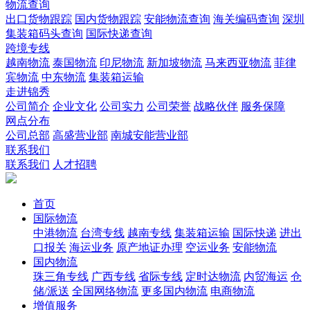
物流查询
出口货物跟踪
国内货物跟踪
安能物流查询
海关编码查询
深圳
集装箱码头查询
国际快递查询
跨境专线
越南物流
泰国物流
印尼物流
新加坡物流
马来西亚物流
菲律
宾物流
中东物流
集装箱运输
走进锦秀
公司简介
企业文化
公司实力
公司荣誉
战略伙伴
服务保障
网点分布
公司总部
高盛营业部
南城安能营业部
联系我们
联系我们
人才招聘
首页
国际物流
中港物流
台湾专线
越南专线
集装箱运输
国际快递
进出
口报关
海运业务
原产地证办理
空运业务
安能物流
国内物流
珠三角专线
广西专线
省际专线
定时达物流
内贸海运
仓
储/派送
全国网络物流
更多国内物流
电商物流
增值服务