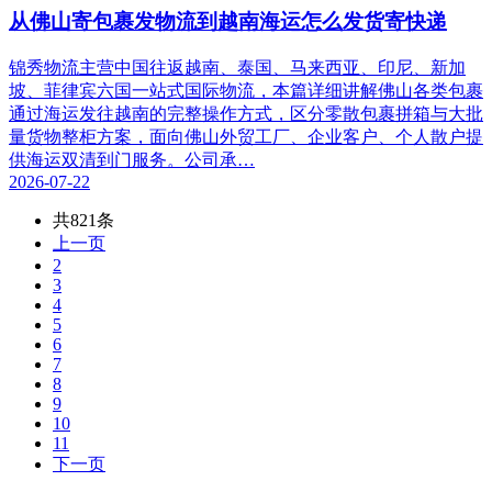
从佛山寄包裹发物流到越南海运怎么发货寄快递
锦秀物流主营中国往返越南、泰国、马来西亚、印尼、新加
坡、菲律宾六国一站式国际物流，本篇详细讲解佛山各类包裹
通过海运发往越南的完整操作方式，区分零散包裹拼箱与大批
量货物整柜方案，面向佛山外贸工厂、企业客户、个人散户提
供海运双清到门服务。公司承…
2026-07-22
共821条
上一页
2
3
4
5
6
7
8
9
10
11
下一页