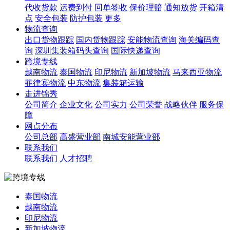
代收货款
运费到付
回单签收
保价理赔
通知放货
开箱清
点
安全包装
防护包装
更多
物流查询
出口货物跟踪
国内货物跟踪
安能物流查询
海关编码查
询
深圳集装箱码头查询
国际快递查询
跨境专线
越南物流
泰国物流
印尼物流
新加坡物流
马来西亚物流
菲律宾物流
中东物流
集装箱运输
走进锦秀
公司简介
企业文化
公司实力
公司荣誉
战略伙伴
服务保
障
网点分布
公司总部
高盛营业部
南城安能营业部
联系我们
联系我们
人才招聘
泰国物流
越南物流
印尼物流
新加坡物流