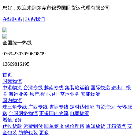
您好，欢迎来到东莞市锦秀国际货运代理有限公司
在线联系
|
联系我们
全国统一热线
0769-23030506/08/09
13669816195
首页
国际物流
中港物流
台湾专线
越南专线
集装箱运输
国际快递
进出口报
关
海运业务
原产地证办理
空运业务
安能物流
国内物流
珠三角专线
广西专线
省际专线
定时达物流
内贸海运
仓储/派
送
全国网络物流
更多国内物流
电商物流
增值服务
代收货款
运费到付
回单签收
保价理赔
通知放货
开箱清点
安
全包装
防护包装
更多