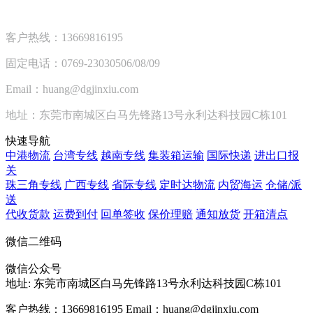
客户热线：13669816195
固定电话：0769-23030506/08/09
Email：huang@dgjinxiu.com
地址：东莞市南城区白马先锋路13号永利达科技园C栋101
快速导航
中港物流
台湾专线
越南专线
集装箱运输
国际快递
进出口报
关
珠三角专线
广西专线
省际专线
定时达物流
内贸海运
仓储/派
送
代收货款
运费到付
回单签收
保价理赔
通知放货
开箱清点
微信二维码
微信公众号
地址:
东莞市南城区白马先锋路13号永利达科技园C栋101
客户热线：13669816195
Email：huang@dgjinxiu.com