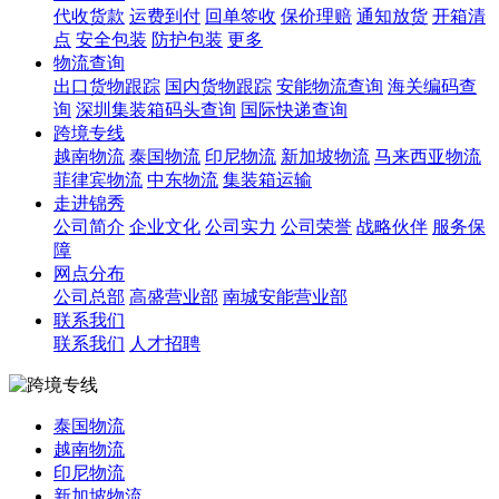
代收货款
运费到付
回单签收
保价理赔
通知放货
开箱清
点
安全包装
防护包装
更多
物流查询
出口货物跟踪
国内货物跟踪
安能物流查询
海关编码查
询
深圳集装箱码头查询
国际快递查询
跨境专线
越南物流
泰国物流
印尼物流
新加坡物流
马来西亚物流
菲律宾物流
中东物流
集装箱运输
走进锦秀
公司简介
企业文化
公司实力
公司荣誉
战略伙伴
服务保
障
网点分布
公司总部
高盛营业部
南城安能营业部
联系我们
联系我们
人才招聘
泰国物流
越南物流
印尼物流
新加坡物流