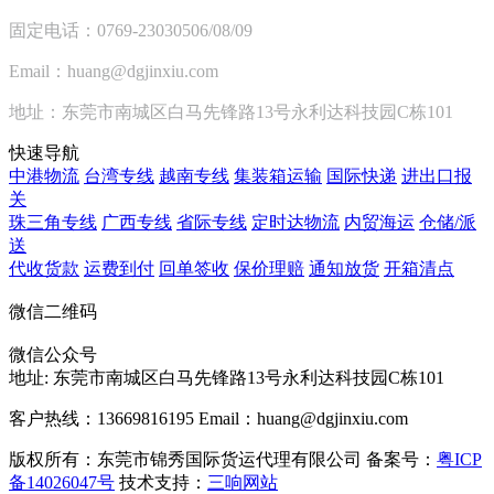
固定电话：0769-23030506/08/09
Email：huang@dgjinxiu.com
地址：东莞市南城区白马先锋路13号永利达科技园C栋101
快速导航
中港物流
台湾专线
越南专线
集装箱运输
国际快递
进出口报
关
珠三角专线
广西专线
省际专线
定时达物流
内贸海运
仓储/派
送
代收货款
运费到付
回单签收
保价理赔
通知放货
开箱清点
微信二维码
微信公众号
地址:
东莞市南城区白马先锋路13号永利达科技园C栋101
客户热线：13669816195
Email：huang@dgjinxiu.com
版权所有：东莞市锦秀国际货运代理有限公司 备案号：
粤ICP
备14026047号
技术支持：
三响网站