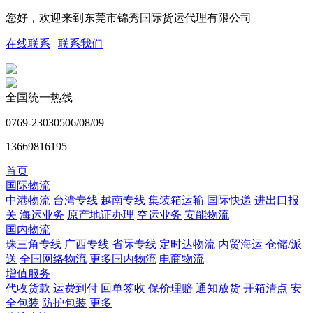
您好，欢迎来到东莞市锦秀国际货运代理有限公司
在线联系
|
联系我们
全国统一热线
0769-23030506/08/09
13669816195
首页
国际物流
中港物流
台湾专线
越南专线
集装箱运输
国际快递
进出口报
关
海运业务
原产地证办理
空运业务
安能物流
国内物流
珠三角专线
广西专线
省际专线
定时达物流
内贸海运
仓储/派
送
全国网络物流
更多国内物流
电商物流
增值服务
代收货款
运费到付
回单签收
保价理赔
通知放货
开箱清点
安
全包装
防护包装
更多