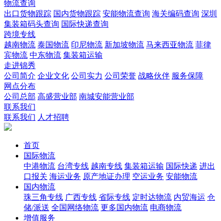
物流查询
出口货物跟踪
国内货物跟踪
安能物流查询
海关编码查询
深圳
集装箱码头查询
国际快递查询
跨境专线
越南物流
泰国物流
印尼物流
新加坡物流
马来西亚物流
菲律
宾物流
中东物流
集装箱运输
走进锦秀
公司简介
企业文化
公司实力
公司荣誉
战略伙伴
服务保障
网点分布
公司总部
高盛营业部
南城安能营业部
联系我们
联系我们
人才招聘
首页
国际物流
中港物流
台湾专线
越南专线
集装箱运输
国际快递
进出
口报关
海运业务
原产地证办理
空运业务
安能物流
国内物流
珠三角专线
广西专线
省际专线
定时达物流
内贸海运
仓
储/派送
全国网络物流
更多国内物流
电商物流
增值服务