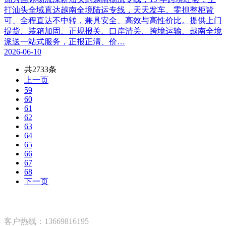
打汕头全域直达越南全境陆运专线，天天发车、零担整柜皆
可、全程直达不中转，兼具安全、高效与高性价比。提供上门
提货、装箱加固、正规报关、口岸清关、跨境运输、越南全境
派送一站式服务，正报正清、价…
2026-06-10
共2733条
上一页
59
60
61
62
63
64
65
66
67
68
下一页
客户热线：13669816195