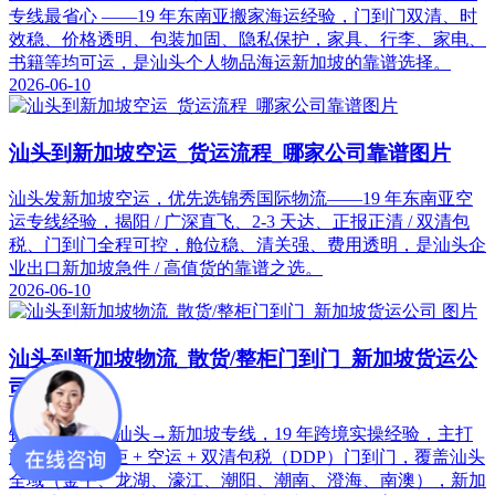
专线最省心 ——19 年东南亚搬家海运经验，门到门双清、时
效稳、价格透明、包装加固、隐私保护，家具、行李、家电、
书籍等均可运，是汕头个人物品海运新加坡的靠谱选择。
2026-06-10
汕头到新加坡空运_货运流程_哪家公司靠谱图片
汕头发新加坡空运，优先选锦秀国际物流——19 年东南亚空
运专线经验，揭阳 / 广深直飞、2-3 天达、正报正清 / 双清包
税、门到门全程可控，舱位稳、清关强、费用透明，是汕头企
业出口新加坡急件 / 高值货的靠谱之选。
2026-06-10
汕头到新加坡物流_散货/整柜门到门_新加坡货运公
司 图片
锦秀国际物流汕头→新加坡专线，19 年跨境实操经验，主打
海运拼箱 / 整柜 + 空运 + 双清包税（DDP）门到门，覆盖汕头
全域（金平、龙湖、濠江、潮阳、潮南、澄海、南澳），新加