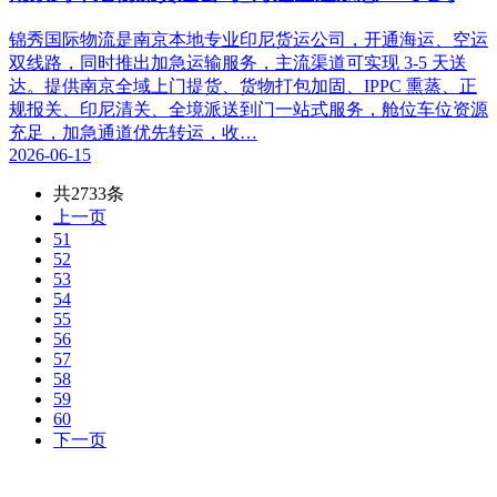
锦秀国际物流是南京本地专业印尼货运公司，开通海运、空运
双线路，同时推出加急运输服务，主流渠道可实现 3-5 天送
达。提供南京全域上门提货、货物打包加固、IPPC 熏蒸、正
规报关、印尼清关、全境派送到门一站式服务，舱位车位资源
充足，加急通道优先转运，收…
2026-06-15
共2733条
上一页
51
52
53
54
55
56
57
58
59
60
下一页