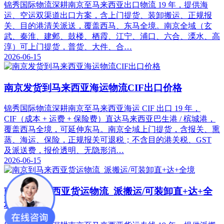
锦秀国际物流深耕南京至马来西亚出口物流 19 年，提供海
运、空运双渠道出口方案，含上门提货、装卸搬运、正规报
关、目的港清关派送，覆盖西马、东马全境。南京全域（玄
武、秦淮、建邺、鼓楼、栖霞、江宁、浦口、六合、溧水、高
淳）可上门提货，普货、大件、合…
2026-06-15
南京发货到马来西亚海运物流CIF出口价格
锦秀国际物流深耕南京至马来西亚海运 CIF 出口 19 年，
CIF（成本 + 运费 + 保险费）直达马来西亚巴生港 / 槟城港，
覆盖西马全境，可延伸东马。南京全域上门提货，含报关、熏
蒸、海运、保险，正规报关可退税；不含目的港关税、GST
及派送费，报价透明、无隐形消…
2026-06-15
南京到马来西亚货运物流_派搬运/可装卸直+达+全
境