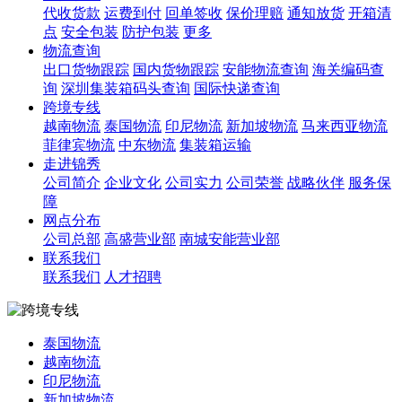
代收货款
运费到付
回单签收
保价理赔
通知放货
开箱清
点
安全包装
防护包装
更多
物流查询
出口货物跟踪
国内货物跟踪
安能物流查询
海关编码查
询
深圳集装箱码头查询
国际快递查询
跨境专线
越南物流
泰国物流
印尼物流
新加坡物流
马来西亚物流
菲律宾物流
中东物流
集装箱运输
走进锦秀
公司简介
企业文化
公司实力
公司荣誉
战略伙伴
服务保
障
网点分布
公司总部
高盛营业部
南城安能营业部
联系我们
联系我们
人才招聘
泰国物流
越南物流
印尼物流
新加坡物流