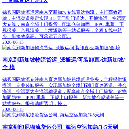
『专线直达』3-5天
锦秀国际物流运营南京至新加坡专线直达物流，主打高效运
输，主流渠道稳定实现 3-5 天门到门送达。开通海运、空运两
大专线，南京全域上门提货，配套仓储加固、IPPC 熏蒸、正
规报关、合规清关、全境派送等一站式服务，全程专线中转
少、衔接效率高。可承运五金配…
2026-06-15
南京到新加坡物流货运_派搬运/可装卸直-达新加坡/
全-境
锦秀国际物流专注南京直达新加坡跨境货运业务，全程提供派
搬运、专业装卸服务，实现新加坡全境门到门直达派送。整合
海运、空运两大主流运输渠道，配套南京全域上门提货、货物
加固防护、IPPC 熏蒸、正规出口报关、新加坡合规清关等一
站式服务。报价清晰透明，操…
2026-06-15
南京到印尼物流货运公司_海运空运加急/3-5天到