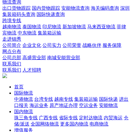
物流查询
出口货物跟踪
国内货物跟踪
安能物流查询
海关编码查询
深圳
集装箱码头查询
国际快递查询
跨境专线
越南物流
泰国物流
印尼物流
新加坡物流
马来西亚物流
菲律
宾物流
中东物流
集装箱运输
走进锦秀
公司简介
企业文化
公司实力
公司荣誉
战略伙伴
服务保障
网点分布
公司总部
高盛营业部
南城安能营业部
联系我们
联系我们
人才招聘
首页
国际物流
中港物流
台湾专线
越南专线
集装箱运输
国际快递
进出
口报关
海运业务
原产地证办理
空运业务
安能物流
国内物流
珠三角专线
广西专线
省际专线
定时达物流
内贸海运
仓
储/派送
全国网络物流
更多国内物流
电商物流
增值服务