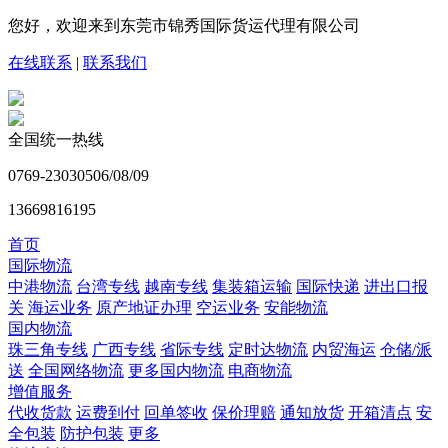
您好，欢迎来到东莞市锦秀国际货运代理有限公司
在线联系
|
联系我们
全国统一热线
0769-23030506/08/09
13669816195
首页
国际物流
中港物流
台湾专线
越南专线
集装箱运输
国际快递
进出口报
关
海运业务
原产地证办理
空运业务
安能物流
国内物流
珠三角专线
广西专线
省际专线
定时达物流
内贸海运
仓储/派
送
全国网络物流
更多国内物流
电商物流
增值服务
代收货款
运费到付
回单签收
保价理赔
通知放货
开箱清点
安
全包装
防护包装
更多