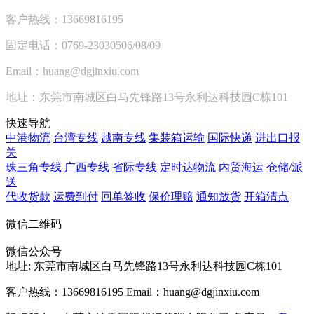
客户热线：13669816195
固定电话：0769-23030506/08/09
Email：huang@dgjinxiu.com
地址：东莞市南城区白马先锋路13号永利达科技园C栋101
快速导航
中港物流
台湾专线
越南专线
集装箱运输
国际快递
进出口报
关
珠三角专线
广西专线
省际专线
定时达物流
内贸海运
仓储/派
送
代收货款
运费到付
回单签收
保价理赔
通知放货
开箱清点
微信二维码
微信公众号
地址:
东莞市南城区白马先锋路13号永利达科技园C栋101
客户热线：13669816195
Email：huang@dgjinxiu.com