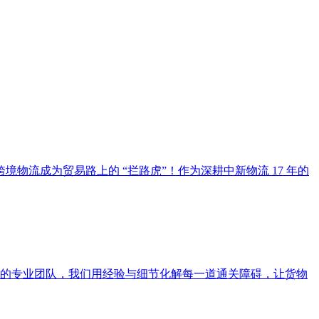
流成为贸易路上的 “拦路虎”！作为深耕中新物流 17 年的
年的专业团队，我们用经验与细节化解每一道通关障碍，让货物