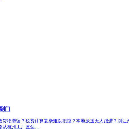
到门
货物滞留？税费计算复杂难以把控？本地派送无人跟进？别让跨境物
货物从杭州工厂直达…