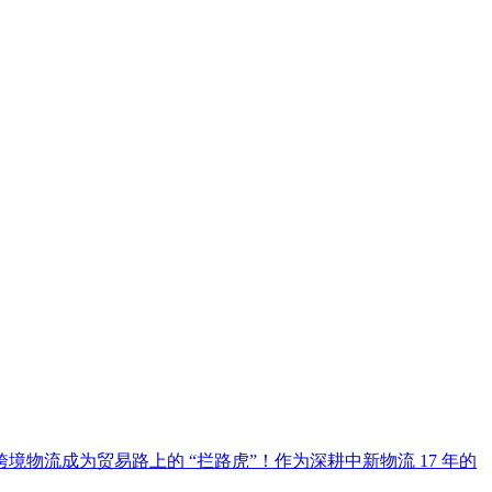
流成为贸易路上的 “拦路虎”！作为深耕中新物流 17 年的