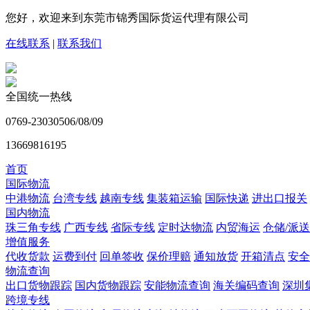
您好，欢迎来到东莞市锦秀国际货运代理有限公司
在线联系
|
联系我们
全国统一热线
0769-23030506/08/09
13669816195
首页
国际物流
中港物流
台湾专线
越南专线
集装箱运输
国际快递
进出口报关
国内物流
珠三角专线
广西专线
省际专线
定时达物流
内贸海运
仓储/派送
增值服务
代收货款
运费到付
回单签收
保价理赔
通知放货
开箱清点
安全
物流查询
出口货物跟踪
国内货物跟踪
安能物流查询
海关编码查询
深圳
跨境专线