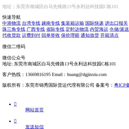
地址：东莞市南城区白马先锋路13号永利达科技园C栋101
快速导航
中港物流
台湾专线
越南专线
集装箱运输
国际快递
进出口报关
珠三角专线
广西专线
省际专线
定时达物流
内贸海运
仓储/派送
代收货款
运费到付
回单签收
保价理赔
通知放货
开箱清点
微信二维码
微信公众号
地址:
东莞市南城区白马先锋路13号永利达科技园C栋101
客户热线：13669816195
Email：huang@dgjinxiu.com
版权所有：东莞市锦秀国际货运代理有限公司 备案号：
粤ICP备

网站首页

发送短信