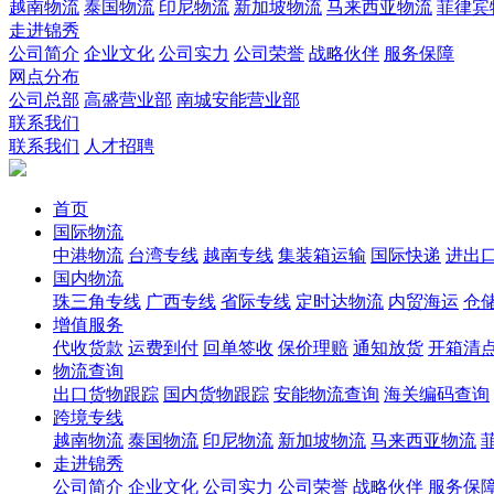
越南物流
泰国物流
印尼物流
新加坡物流
马来西亚物流
菲律宾
走进锦秀
公司简介
企业文化
公司实力
公司荣誉
战略伙伴
服务保障
网点分布
公司总部
高盛营业部
南城安能营业部
联系我们
联系我们
人才招聘
首页
国际物流
中港物流
台湾专线
越南专线
集装箱运输
国际快递
进出
国内物流
珠三角专线
广西专线
省际专线
定时达物流
内贸海运
仓储
增值服务
代收货款
运费到付
回单签收
保价理赔
通知放货
开箱清
物流查询
出口货物跟踪
国内货物跟踪
安能物流查询
海关编码查询
跨境专线
越南物流
泰国物流
印尼物流
新加坡物流
马来西亚物流
走进锦秀
公司简介
企业文化
公司实力
公司荣誉
战略伙伴
服务保