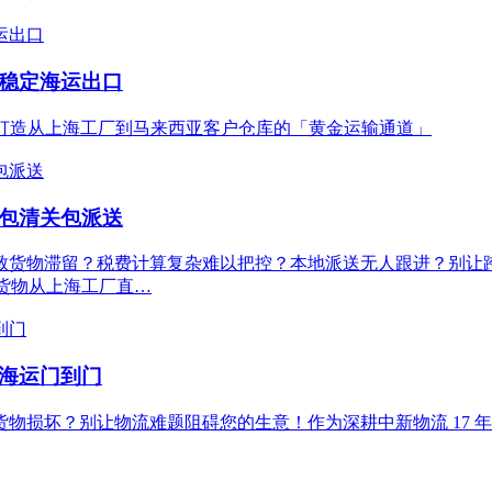
位稳定海运出口
您打造从上海工厂到马来西亚客户仓库的「黄金运输通道」
税包清关包派送
货物滞留？税费计算复杂难以把控？本地派送无人跟进？别让跨境物
让货物从上海工厂直…
_海运门到门
物损坏？别让物流难题阻碍您的生意！作为深耕中新物流 17 