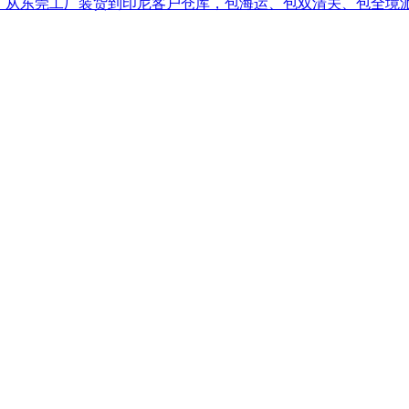
务！从东莞工厂装货到印尼客户仓库，包海运、包双清关、包全境