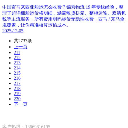
中国寄马来西亚船运怎么收费？锦秀物流 19 年专线经验，整
理了超详细船运价格明细，涵盖散货拼箱、整柜运输、双清包
税等主流服务，所有费用明码标价无隐性收费，西马 / 东马全
境覆盖，让你精准核算运输成本。
2025-12-05
共2733条
上一页
211
212
213
214
215
216
217
218
219
220
下一页
客户热线：13669816195