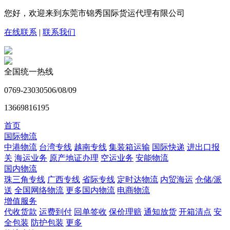
您好，欢迎来到东莞市锦秀国际货运代理有限公司
在线联系
|
联系我们
全国统一热线
0769-23030506/08/09
13669816195
首页
国际物流
中港物流
台湾专线
越南专线
集装箱运输
国际快递
进出口报
关
海运业务
原产地证办理
空运业务
安能物流
国内物流
珠三角专线
广西专线
省际专线
定时达物流
内贸海运
仓储/派
送
全国网络物流
更多国内物流
电商物流
增值服务
代收货款
运费到付
回单签收
保价理赔
通知放货
开箱清点
安
全包装
防护包装
更多