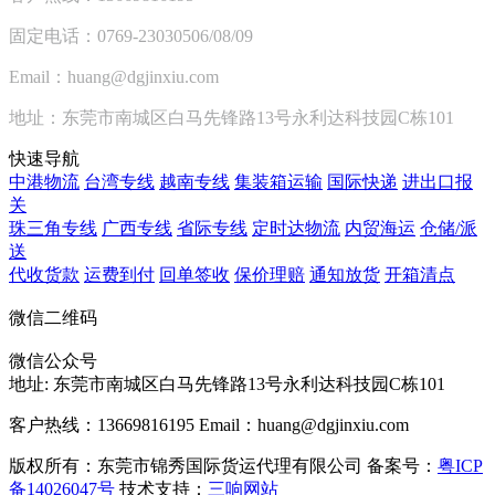
固定电话：0769-23030506/08/09
Email：huang@dgjinxiu.com
地址：东莞市南城区白马先锋路13号永利达科技园C栋101
快速导航
中港物流
台湾专线
越南专线
集装箱运输
国际快递
进出口报
关
珠三角专线
广西专线
省际专线
定时达物流
内贸海运
仓储/派
送
代收货款
运费到付
回单签收
保价理赔
通知放货
开箱清点
微信二维码
微信公众号
地址:
东莞市南城区白马先锋路13号永利达科技园C栋101
客户热线：13669816195
Email：huang@dgjinxiu.com
版权所有：东莞市锦秀国际货运代理有限公司 备案号：
粤ICP
备14026047号
技术支持：
三响网站