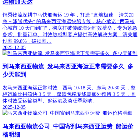
运输10天达
锦秀物流深耕中马快船海运 19 年，打造 “直航极速 + 清关加
急 + 派送优先” 的马来西亚海运快船专线，核心承诺 “西马核
心城市 10 天门到门”，彻底打破传统海运时效壁垒，专为紧急
备货、批量订单、时效敏感型客户提供高效解决方案，清关通
过率 99.8%，破损率…
2025-12-05
到马来西亚物流_发马来西亚海运正常需要多久_多
少天能到
发马来西亚海运正常时效：西马 10-18 天、东马 20-30 天，整
柜运输比拼箱快 3-5 天，双清包税专线需额外预留 3-5 天，具
体时效受运输类型、起运港及淡旺季影响。
2025-12-05
马来西亚物流公司_中国寄到马来西亚运费_船运价
格明细