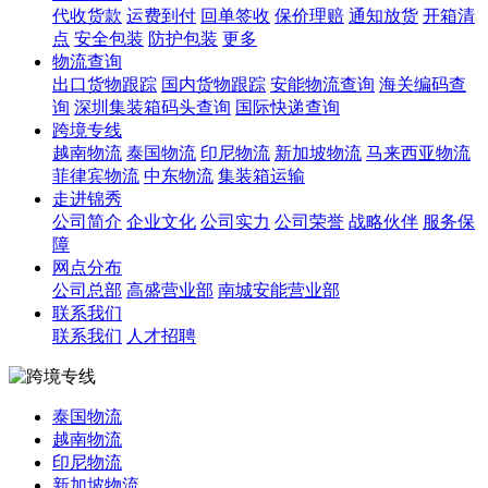
代收货款
运费到付
回单签收
保价理赔
通知放货
开箱清
点
安全包装
防护包装
更多
物流查询
出口货物跟踪
国内货物跟踪
安能物流查询
海关编码查
询
深圳集装箱码头查询
国际快递查询
跨境专线
越南物流
泰国物流
印尼物流
新加坡物流
马来西亚物流
菲律宾物流
中东物流
集装箱运输
走进锦秀
公司简介
企业文化
公司实力
公司荣誉
战略伙伴
服务保
障
网点分布
公司总部
高盛营业部
南城安能营业部
联系我们
联系我们
人才招聘
泰国物流
越南物流
印尼物流
新加坡物流