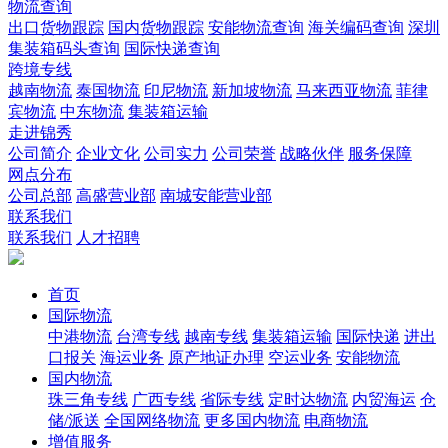
物流查询
出口货物跟踪
国内货物跟踪
安能物流查询
海关编码查询
深圳
集装箱码头查询
国际快递查询
跨境专线
越南物流
泰国物流
印尼物流
新加坡物流
马来西亚物流
菲律
宾物流
中东物流
集装箱运输
走进锦秀
公司简介
企业文化
公司实力
公司荣誉
战略伙伴
服务保障
网点分布
公司总部
高盛营业部
南城安能营业部
联系我们
联系我们
人才招聘
首页
国际物流
中港物流
台湾专线
越南专线
集装箱运输
国际快递
进出
口报关
海运业务
原产地证办理
空运业务
安能物流
国内物流
珠三角专线
广西专线
省际专线
定时达物流
内贸海运
仓
储/派送
全国网络物流
更多国内物流
电商物流
增值服务