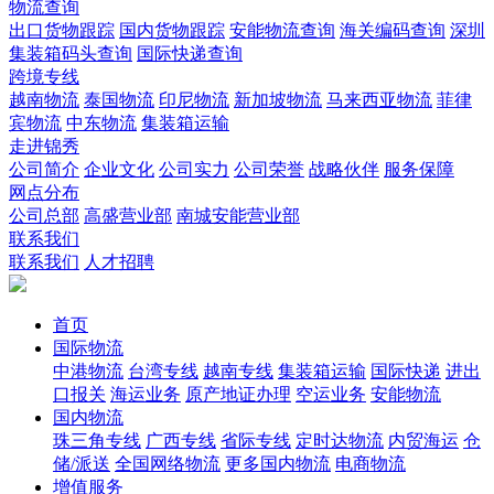
物流查询
出口货物跟踪
国内货物跟踪
安能物流查询
海关编码查询
深圳
集装箱码头查询
国际快递查询
跨境专线
越南物流
泰国物流
印尼物流
新加坡物流
马来西亚物流
菲律
宾物流
中东物流
集装箱运输
走进锦秀
公司简介
企业文化
公司实力
公司荣誉
战略伙伴
服务保障
网点分布
公司总部
高盛营业部
南城安能营业部
联系我们
联系我们
人才招聘
首页
国际物流
中港物流
台湾专线
越南专线
集装箱运输
国际快递
进出
口报关
海运业务
原产地证办理
空运业务
安能物流
国内物流
珠三角专线
广西专线
省际专线
定时达物流
内贸海运
仓
储/派送
全国网络物流
更多国内物流
电商物流
增值服务