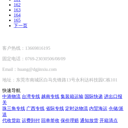
162
163
164
165
下一页
客户热线：13669816195
固定电话：0769-23030506/08/09
Email：huang@dgjinxiu.com
地址：东莞市南城区白马先锋路13号永利达科技园C栋101
快速导航
中港物流
台湾专线
越南专线
集装箱运输
国际快递
进出口报
关
珠三角专线
广西专线
省际专线
定时达物流
内贸海运
仓储/派
送
代收货款
运费到付
回单签收
保价理赔
通知放货
开箱清点