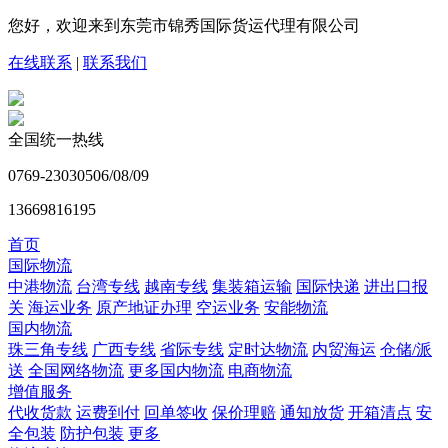
您好，欢迎来到东莞市锦秀国际货运代理有限公司
在线联系
|
联系我们
全国统一热线
0769-23030506/08/09
13669816195
首页
国际物流
中港物流
台湾专线
越南专线
集装箱运输
国际快递
进出口报
关
海运业务
原产地证办理
空运业务
安能物流
国内物流
珠三角专线
广西专线
省际专线
定时达物流
内贸海运
仓储/派
送
全国网络物流
更多国内物流
电商物流
增值服务
代收货款
运费到付
回单签收
保价理赔
通知放货
开箱清点
安
全包装
防护包装
更多