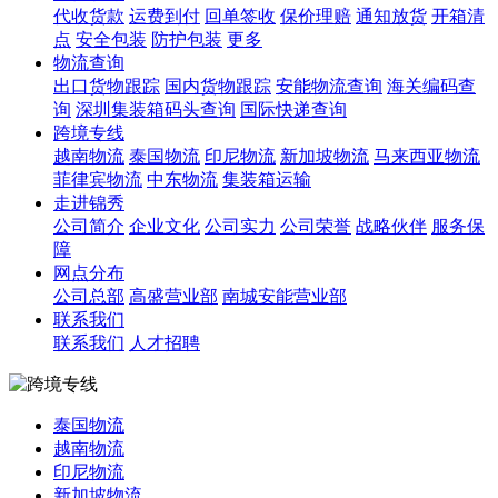
代收货款
运费到付
回单签收
保价理赔
通知放货
开箱清
点
安全包装
防护包装
更多
物流查询
出口货物跟踪
国内货物跟踪
安能物流查询
海关编码查
询
深圳集装箱码头查询
国际快递查询
跨境专线
越南物流
泰国物流
印尼物流
新加坡物流
马来西亚物流
菲律宾物流
中东物流
集装箱运输
走进锦秀
公司简介
企业文化
公司实力
公司荣誉
战略伙伴
服务保
障
网点分布
公司总部
高盛营业部
南城安能营业部
联系我们
联系我们
人才招聘
泰国物流
越南物流
印尼物流
新加坡物流