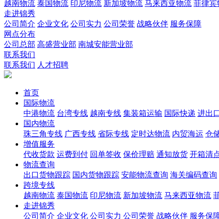
越南物流
泰国物流
印尼物流
新加坡物流
马来西亚物流
菲律宾
走进锦秀
公司简介
企业文化
公司实力
公司荣誉
战略伙伴
服务保障
网点分布
公司总部
高盛营业部
南城安能营业部
联系我们
联系我们
人才招聘
首页
国际物流
中港物流
台湾专线
越南专线
集装箱运输
国际快递
进出
国内物流
珠三角专线
广西专线
省际专线
定时达物流
内贸海运
仓储
增值服务
代收货款
运费到付
回单签收
保价理赔
通知放货
开箱清
物流查询
出口货物跟踪
国内货物跟踪
安能物流查询
海关编码查询
跨境专线
越南物流
泰国物流
印尼物流
新加坡物流
马来西亚物流
走进锦秀
公司简介
企业文化
公司实力
公司荣誉
战略伙伴
服务保