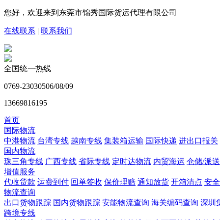
您好，欢迎来到东莞市锦秀国际货运代理有限公司
在线联系
|
联系我们
全国统一热线
0769-23030506/08/09
13669816195
首页
国际物流
中港物流
台湾专线
越南专线
集装箱运输
国际快递
进出口报关
国内物流
珠三角专线
广西专线
省际专线
定时达物流
内贸海运
仓储/派送
增值服务
代收货款
运费到付
回单签收
保价理赔
通知放货
开箱清点
安全
物流查询
出口货物跟踪
国内货物跟踪
安能物流查询
海关编码查询
深圳
跨境专线