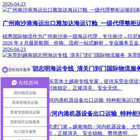
2026-04-23
广州南沙港海运出口雅加达海运订舱_一级代理整柜
锦秀国际物流作为广州南沙港一级海运代理，专注南沙→印尼雅
2026 年 4 月最新船期、价格、流程一站式解析，专业服务
2026-04-23
货柜拖车服务
东莞到越南胡志明海运专线_清关门到门国际物流服
请问有需要什么物流方面的？
锦秀国际物流，19 年东莞本土越南专线专家，提供东莞全境提
在线咨询
货均可，费用透明、时效稳定、正规清关、安全无忧。
国内物流运输
2026-04-23
东南亚物流运输
香港专线物流运输
东莞虎门港到海防/河内港机器设备出口运输_特种柜
货柜拖车运输服务
锦秀国际物流专注东莞虎门港→越南海防 / 河内机器设备、大型机械、超
出口报关服务
案、价格、流程全解析，正规清关、安全稳舱、费用透明。…
2026-04-23