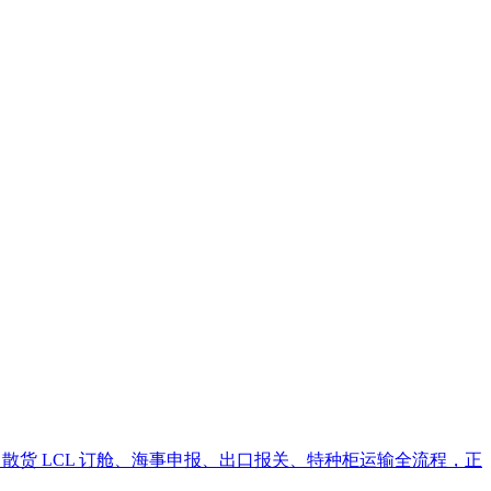
 散货 LCL 订舱、海事申报、出口报关、特种柜运输全流程，正