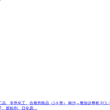
非危化工、合规危险品（2-9 类） 南沙→雅加达整柜 FCL /
子、胶粘剂、日化原…