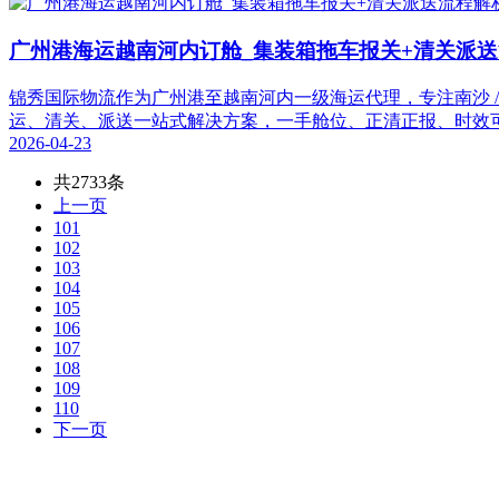
广州港海运越南河内订舱_集装箱拖车报关+清关派
锦秀国际物流作为广州港至越南河内一级海运代理，专注南沙 / 黄
运、清关、派送一站式解决方案，一手舱位、正清正报、时效
2026-04-23
共2733条
上一页
101
102
103
104
105
106
107
108
109
110
下一页