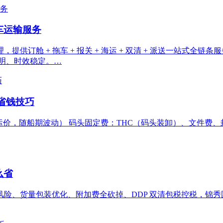
车运输服务
供订舱 + 拖车 + 报关 + 海运 + 双清 + 派送一站式全
透明、时效稳定。…
省钱技巧
00**（纯海运价，随船期波动） 码头固定费：THC（码头装卸）、文件费、封
么省
险、货量包装优化、附加费全砍掉、DDP 双清包税控税，锦