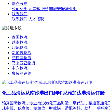
网点分布
公司总部
高盛营业部
南城安能营业部
联系我们
联系我们
人才招聘
泰国物流
越南物流
印尼物流
新加坡物流
菲律宾物流
马来西亚物流
中东物流
集装箱运输
化工品海运从南沙港出口到印尼雅加达港海运订舱
锦秀国际物流，专业南沙港化工品海运一级代理，精通普通化工品、
规申报、低查验、稳舱位、时效快，适配涂料、助剂、塑料粒