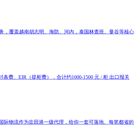
链条服务，覆盖越南胡志明、海防、河内，泰国林查班、曼谷等核心
条费、EIR（提柜费），合计约1000-1500 元 / 柜 出口报关
秀国际物流作为盐田港一级代理，给你一套可落地、每笔都省的