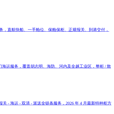
服务，直航快船、一手舱位、保舱保柜、正规报关、到港交付，
门海运服务，覆盖胡志明、海防、河内及全越工业区，整柜 / 散
 海运 - 双清 - 派送全链条服务，2026 年 4 月最新特种柜方