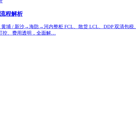
送流程解析
埔 / 新沙→海防→河内整柜 FCL、散货 LCL、DDP 双清
可控、费用透明，全面解…