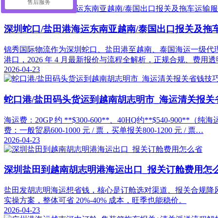
售后服务
深圳蛇口/盐田港海运东南亚越南/泰国出口报关及拖
锦秀国际物流作为深圳蛇口、盐田港至越南、泰国海运一级代理，提
港口，2026 年 4 月最新报价与流程全解析，正规合规、费用
2026-04-23
蛇口港/盐田码头货运到越南胡志明市_海运清关报关
海运费：20GP 约 **$300-600**、40HQ约**$540-9
费：一般贸易600-1000 元 / 票，买单报关800-1200 元 / 票…
2026-04-23
深圳盐田到越南胡志明港海运出口_报关订舱费用怎
盐田发胡志明海运想省钱，核心是订舱选对渠道、报关合规降风
实操方案，整体可省 20%-40% 成本，旺季也能稳价。
2026-04-23