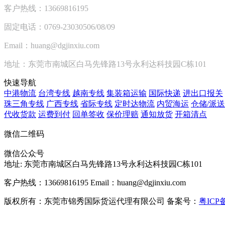
客户热线：13669816195
固定电话：0769-23030506/08/09
Email：huang@dgjinxiu.com
地址：东莞市南城区白马先锋路13号永利达科技园C栋101
快速导航
中港物流
台湾专线
越南专线
集装箱运输
国际快递
进出口报关
珠三角专线
广西专线
省际专线
定时达物流
内贸海运
仓储/派送
代收货款
运费到付
回单签收
保价理赔
通知放货
开箱清点
微信二维码
微信公众号
地址:
东莞市南城区白马先锋路13号永利达科技园C栋101
客户热线：13669816195
Email：huang@dgjinxiu.com
版权所有：东莞市锦秀国际货运代理有限公司 备案号：
粤ICP备