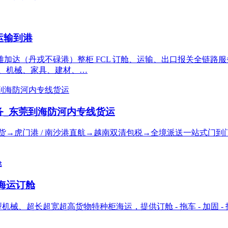
运输到港
加达（丹戎不碌港）整柜 FCL 订舱、运输、出口报关全链路
五金、机械、家具、建材、…
务_东莞到海防河内专线货运
货→虎门港 / 南沙港直航→越南双清包税→全境派送一站式门到
海运订舱
长超宽超高货物特种柜海运，提供订舱 - 拖车 - 加固 - 报关 -