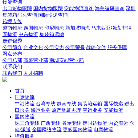
物流查询
出口货物跟踪
国内货物跟踪
安能物流查询
海关编码查询
深圳
集装箱码头查询
国际快递查询
跨境专线
越南物流
泰国物流
印尼物流
新加坡物流
马来西亚物流
菲律
宾物流
中东物流
集装箱运输
走进锦秀
公司简介
企业文化
公司实力
公司荣誉
战略伙伴
服务保障
网点分布
公司总部
高盛营业部
南城安能营业部
联系我们
联系我们
人才招聘
首页
国际物流
中港物流
台湾专线
越南专线
集装箱运输
国际快递
进出
口报关
海运业务
原产地证办理
空运业务
安能物流
国内物流
珠三角专线
广西专线
省际专线
定时达物流
内贸海运
仓
储/派送
全国网络物流
更多国内物流
电商物流
增值服务