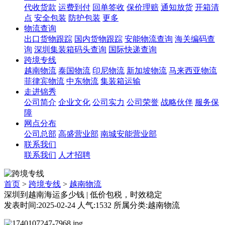
代收货款
运费到付
回单签收
保价理赔
通知放货
开箱清
点
安全包装
防护包装
更多
物流查询
出口货物跟踪
国内货物跟踪
安能物流查询
海关编码查
询
深圳集装箱码头查询
国际快递查询
跨境专线
越南物流
泰国物流
印尼物流
新加坡物流
马来西亚物流
菲律宾物流
中东物流
集装箱运输
走进锦秀
公司简介
企业文化
公司实力
公司荣誉
战略伙伴
服务保
障
网点分布
公司总部
高盛营业部
南城安能营业部
联系我们
联系我们
人才招聘
首页
>
跨境专线
>
越南物流
深圳到越南海运多少钱 | 低价包税，时效稳定
发表时间:2025-02-24 人气:1532 所属分类:越南物流