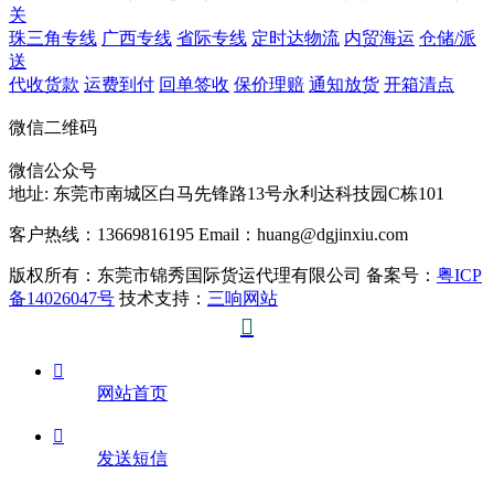
关
珠三角专线
广西专线
省际专线
定时达物流
内贸海运
仓储/派
送
代收货款
运费到付
回单签收
保价理赔
通知放货
开箱清点
微信二维码
微信公众号
地址:
东莞市南城区白马先锋路13号永利达科技园C栋101
客户热线：13669816195
Email：huang@dgjinxiu.com
版权所有：东莞市锦秀国际货运代理有限公司 备案号：
粤ICP
备14026047号
技术支持：
三响网站


网站首页

发送短信