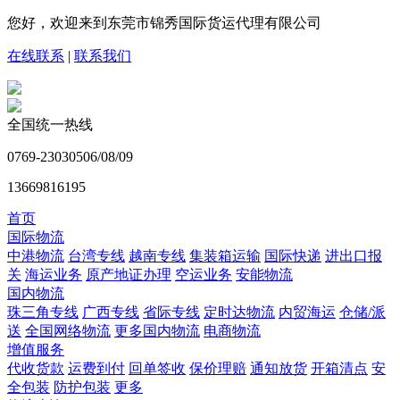
您好，欢迎来到东莞市锦秀国际货运代理有限公司
在线联系
|
联系我们
全国统一热线
0769-23030506/08/09
13669816195
首页
国际物流
中港物流
台湾专线
越南专线
集装箱运输
国际快递
进出口报
关
海运业务
原产地证办理
空运业务
安能物流
国内物流
珠三角专线
广西专线
省际专线
定时达物流
内贸海运
仓储/派
送
全国网络物流
更多国内物流
电商物流
增值服务
代收货款
运费到付
回单签收
保价理赔
通知放货
开箱清点
安
全包装
防护包装
更多