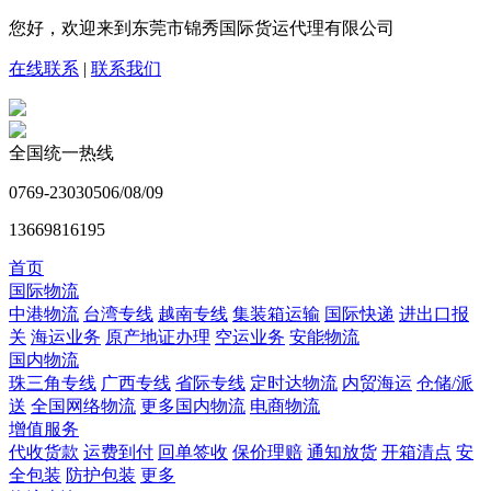
您好，欢迎来到东莞市锦秀国际货运代理有限公司
在线联系
|
联系我们
全国统一热线
0769-23030506/08/09
13669816195
首页
国际物流
中港物流
台湾专线
越南专线
集装箱运输
国际快递
进出口报
关
海运业务
原产地证办理
空运业务
安能物流
国内物流
珠三角专线
广西专线
省际专线
定时达物流
内贸海运
仓储/派
送
全国网络物流
更多国内物流
电商物流
增值服务
代收货款
运费到付
回单签收
保价理赔
通知放货
开箱清点
安
全包装
防护包装
更多