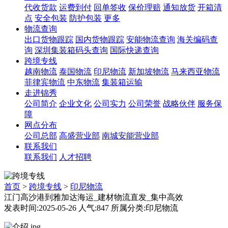
代收货款
运费到付
回单签收
保价理赔
通知放货
开箱清
点
安全包装
防护包装
更多
物流查询
出口货物跟踪
国内货物跟踪
安能物流查询
海关编码查
询
深圳集装箱码头查询
国际快递查询
跨境专线
越南物流
泰国物流
印尼物流
新加坡物流
马来西亚物流
菲律宾物流
中东物流
集装箱运输
走进锦秀
公司简介
企业文化
公司实力
公司荣誉
战略伙伴
服务保
障
网点分布
公司总部
高盛营业部
南城安能营业部
联系我们
联系我们
人才招聘
首页
>
跨境专线
>
印尼物流
江门高沙港到雅加达海运_建材物流直发_集中高效
发表时间:2025-05-26 人气:847 所属分类:印尼物流