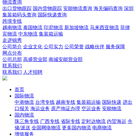
物流查询
出口货物跟踪
国内货物跟踪
安能物流查询
海关编码查询
深圳
集装箱码头查询
国际快递查询
跨境专线
越南物流
泰国物流
印尼物流
新加坡物流
马来西亚物流
菲律
宾物流
中东物流
集装箱运输
走进锦秀
公司简介
企业文化
公司实力
公司荣誉
战略伙伴
服务保障
网点分布
公司总部
高盛营业部
南城安能营业部
联系我们
联系我们
人才招聘
首页
国际物流
中港物流
台湾专线
越南专线
集装箱运输
国际快递
进出
口报关
海运业务
原产地证办理
空运业务
安能物流
国内物流
珠三角专线
广西专线
省际专线
定时达物流
内贸海运
仓
储/派送
全国网络物流
更多国内物流
电商物流
增值服务