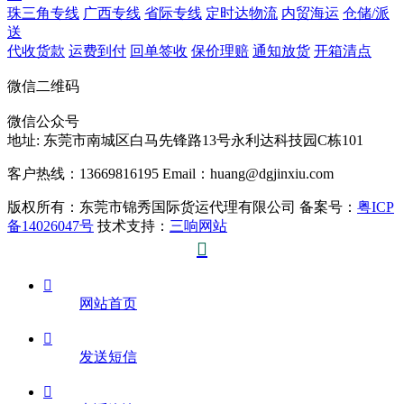
珠三角专线
广西专线
省际专线
定时达物流
内贸海运
仓储/派
送
代收货款
运费到付
回单签收
保价理赔
通知放货
开箱清点
微信二维码
微信公众号
地址:
东莞市南城区白马先锋路13号永利达科技园C栋101
客户热线：13669816195
Email：huang@dgjinxiu.com
版权所有：东莞市锦秀国际货运代理有限公司 备案号：
粤ICP
备14026047号
技术支持：
三响网站


网站首页

发送短信
