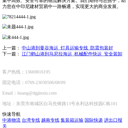
集中高效、安全可靠的物流解决方案。我们期待与您携手，助
力您在中印尼建材贸易中一路畅通，实现更大的商业发展。
上一篇：
中山港到曼谷海运_灯具运输专线_防震包装好
下一篇：
江门鹤山港到马尼拉海运_机械配件快运_安全装卸
客户热线：13669816195
固定电话：0769-23030506/08/09
Email：huang@dgjinxiu.com
地址：东莞市南城区白马先锋路13号永利达科技园C栋101
快速导航
中港物流
台湾专线
越南专线
集装箱运输
国际快递
进出口报
关