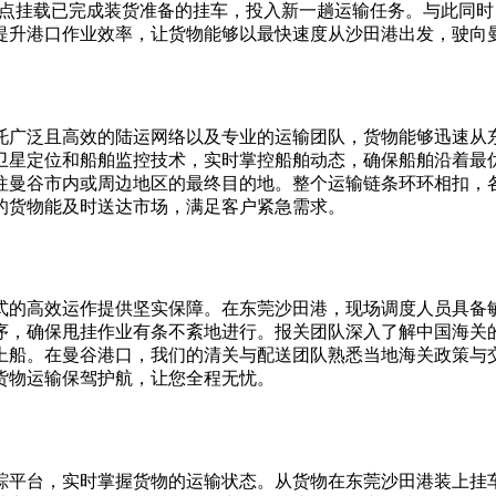
作业点挂载已完成装货准备的挂车，投入新一趟运输任务。与此同
提升港口作业效率，让货物能够以最快速度从沙田港出发，驶向
托广泛且高效的陆运网络以及专业的运输团队，货物能够迅速从
卫星定位和船舶监控技术，实时掌控船舶动态，确保船舶沿着最
往曼谷市内或周边地区的最终目的地。整个运输链条环环相扣，
的货物能及时送达市场，满足客户紧急需求。
式的高效运作提供坚实保障。在东莞沙田港，现场调度人员具备
序，确保甩挂作业有条不紊地进行。报关团队深入了解中国海关
上船。在曼谷港口，我们的清关与配送团队熟悉当地海关政策与
货物运输保驾护航，让您全程无忧。
踪平台，实时掌握货物的运输状态。从货物在东莞沙田港装上挂