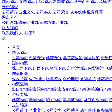
越南物流
泰国物流
印尼物流
新加坡物流
马来西亚物流
菲律宾
走进锦秀
公司简介
企业文化
公司实力
公司荣誉
战略伙伴
服务保障
网点分布
公司总部
高盛营业部
南城安能营业部
联系我们
联系我们
人才招聘
首页
国际物流
中港物流
台湾专线
越南专线
集装箱运输
国际快递
进出
国内物流
珠三角专线
广西专线
省际专线
定时达物流
内贸海运
仓储
增值服务
代收货款
运费到付
回单签收
保价理赔
通知放货
开箱清
物流查询
出口货物跟踪
国内货物跟踪
安能物流查询
海关编码查询
跨境专线
越南物流
泰国物流
印尼物流
新加坡物流
马来西亚物流
走进锦秀
公司简介
企业文化
公司实力
公司荣誉
战略伙伴
服务保