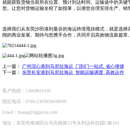
就能获取货物当前所在位置、预计到达时间、运输途中的关键
您。让您对货物运输全程了如指掌，以便您合理安排生产、销
选择我们从东莞沙田港到曼谷的海运跨境甩挂模式，就是选择
阔的商业发展。期待与您携手合作，共同开启高效物流新篇章
上一篇：
广州滘心港到马尼拉海运_门到门一站式_省心便捷
下一篇：
东莞长安港到马尼拉海运_智能运输调度_高效运作
客户热线：13669816195
固定电话：0769-23030506/08/09
Email：huang@dgjinxiu.com
地址：东莞市南城区白马先锋路13号永利达科技园C栋101