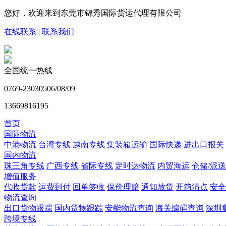
您好，欢迎来到东莞市锦秀国际货运代理有限公司
在线联系
|
联系我们
全国统一热线
0769-23030506/08/09
13669816195
首页
国际物流
中港物流
台湾专线
越南专线
集装箱运输
国际快递
进出口报关
国内物流
珠三角专线
广西专线
省际专线
定时达物流
内贸海运
仓储/派送
增值服务
代收货款
运费到付
回单签收
保价理赔
通知放货
开箱清点
安全
物流查询
出口货物跟踪
国内货物跟踪
安能物流查询
海关编码查询
深圳
跨境专线