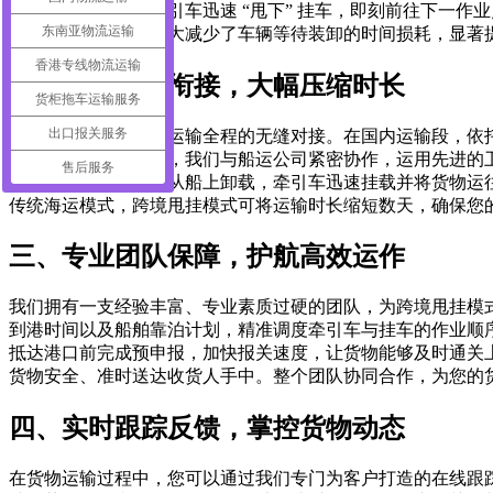
车抵达指定区域，牵引车迅速 “甩下” 挂车，即刻前往下一
东南亚物流运输
个过程紧密衔接，极大减少了车辆等待装卸的时间损耗，显著
香港专线物流运输
二、全程无缝衔接，大幅压缩时长
货柜拖车运输服务
出口报关服务
跨境甩挂模式实现了运输全程的无缝对接。在国内运输段，依
装船。船舶航行期间，我们与船运公司紧密协作，运用先进的
售后服务
甩挂模式，挂车快速从船上卸载，牵引车迅速挂载并将货物运
传统海运模式，跨境甩挂模式可将运输时长缩短数天，确保您
三、专业团队保障，护航高效运作
我们拥有一支经验丰富、专业素质过硬的团队，为跨境甩挂模
到港时间以及船舶靠泊计划，精准调度牵引车与挂车的作业顺
抵达港口前完成预申报，加快报关速度，让货物能够及时通关
货物安全、准时送达收货人手中。整个团队协同合作，为您的
四、实时跟踪反馈，掌控货物动态
在货物运输过程中，您可以通过我们专门为客户打造的在线跟