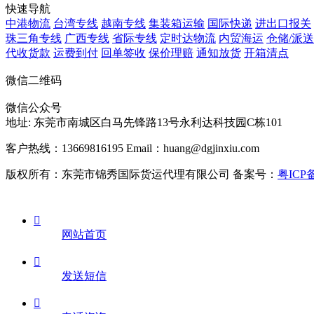
快速导航
中港物流
台湾专线
越南专线
集装箱运输
国际快递
进出口报关
珠三角专线
广西专线
省际专线
定时达物流
内贸海运
仓储/派送
代收货款
运费到付
回单签收
保价理赔
通知放货
开箱清点
微信二维码
微信公众号
地址:
东莞市南城区白马先锋路13号永利达科技园C栋101
客户热线：13669816195
Email：huang@dgjinxiu.com
版权所有：东莞市锦秀国际货运代理有限公司 备案号：
粤ICP备

网站首页

发送短信
