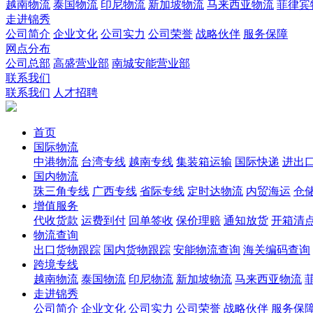
越南物流
泰国物流
印尼物流
新加坡物流
马来西亚物流
菲律宾
走进锦秀
公司简介
企业文化
公司实力
公司荣誉
战略伙伴
服务保障
网点分布
公司总部
高盛营业部
南城安能营业部
联系我们
联系我们
人才招聘
首页
国际物流
中港物流
台湾专线
越南专线
集装箱运输
国际快递
进出
国内物流
珠三角专线
广西专线
省际专线
定时达物流
内贸海运
仓储
增值服务
代收货款
运费到付
回单签收
保价理赔
通知放货
开箱清
物流查询
出口货物跟踪
国内货物跟踪
安能物流查询
海关编码查询
跨境专线
越南物流
泰国物流
印尼物流
新加坡物流
马来西亚物流
走进锦秀
公司简介
企业文化
公司实力
公司荣誉
战略伙伴
服务保