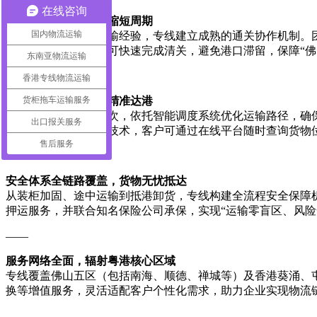
在线咨询
高效通关，粤港协同缩短周期
国内物流运输
凭借17年粤港跨境运输经验，专线建立成熟的通关协作机制。
道衔接，集装箱货物可快速完成清关，避免港口滞留，保障“佛
东南亚物流运输
——
香港专线物流运输
货柜拖车运输服务
时效保障，定时班列精准达港
专线每日开设定点班次，依托智能调度系统优化运输路径，确保
出口报关服务
时监控与电子锁封柜技术，客户可通过在线平台随时查询货物
售后服务
——
安全体系全链路覆盖，货物无忧抵达
从装柜加固、途中运输到抵港卸货，专线构建全流程安全保障
押运服务，并联合知名保险公司承保，实现“运输零盲区、风险
——
服务网络全面，辐射粤港核心区域
专线覆盖佛山五区（包括南海、顺德、禅城等）及香港葵涌、
换等增值服务，灵活适配客户个性化需求，助力企业实现物流
——