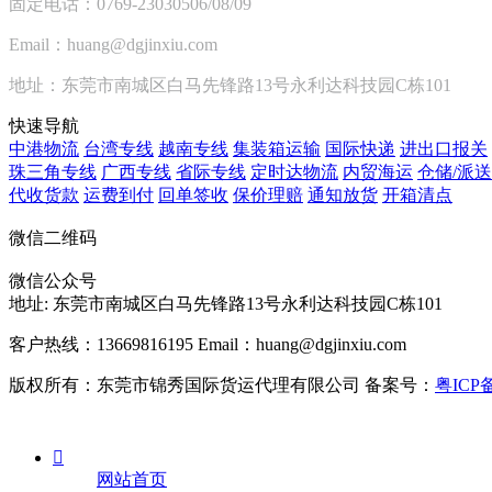
固定电话：0769-23030506/08/09
Email：huang@dgjinxiu.com
地址：东莞市南城区白马先锋路13号永利达科技园C栋101
快速导航
中港物流
台湾专线
越南专线
集装箱运输
国际快递
进出口报关
珠三角专线
广西专线
省际专线
定时达物流
内贸海运
仓储/派送
代收货款
运费到付
回单签收
保价理赔
通知放货
开箱清点
微信二维码
微信公众号
地址:
东莞市南城区白马先锋路13号永利达科技园C栋101
客户热线：13669816195
Email：huang@dgjinxiu.com
版权所有：东莞市锦秀国际货运代理有限公司 备案号：
粤ICP备

网站首页