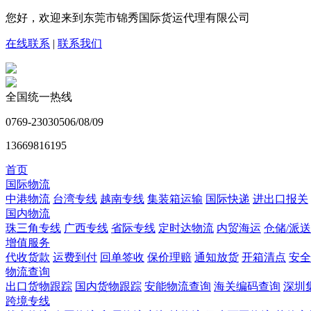
您好，欢迎来到东莞市锦秀国际货运代理有限公司
在线联系
|
联系我们
全国统一热线
0769-23030506/08/09
13669816195
首页
国际物流
中港物流
台湾专线
越南专线
集装箱运输
国际快递
进出口报关
国内物流
珠三角专线
广西专线
省际专线
定时达物流
内贸海运
仓储/派送
增值服务
代收货款
运费到付
回单签收
保价理赔
通知放货
开箱清点
安全
物流查询
出口货物跟踪
国内货物跟踪
安能物流查询
海关编码查询
深圳
跨境专线