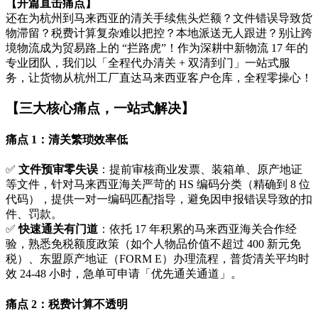
【开篇直击痛点】
还在为杭州到马来西亚的清关手续焦头烂额？文件错误导致货
物滞留？税费计算复杂难以把控？本地派送无人跟进？别让跨
境物流成为贸易路上的 “拦路虎”！作为深耕中新物流 17 年的
专业团队，我们以「全程代办清关 + 双清到门」一站式服
务，让货物从杭州工厂直达马来西亚客户仓库，全程零操心！
【三大核心痛点，一站式解决】
痛点 1：清关繁琐效率低
✅
文件预审零失误
：提前审核商业发票、装箱单、原产地证
等文件，针对马来西亚海关严苛的 HS 编码分类（精确到 8 位
代码），提供一对一编码匹配指导，避免因申报错误导致的扣
件、罚款。
✅
快速通关有门道
：依托 17 年积累的马来西亚海关合作经
验，熟悉免税额度政策（如个人物品价值不超过 400 新元免
税）、东盟原产地证（FORM E）办理流程，普货清关平均时
效 24-48 小时，急单可申请「优先通关通道」。
痛点 2：税费计算不透明