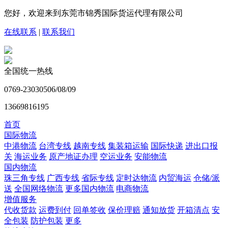
您好，欢迎来到东莞市锦秀国际货运代理有限公司
在线联系
|
联系我们
全国统一热线
0769-23030506/08/09
13669816195
首页
国际物流
中港物流
台湾专线
越南专线
集装箱运输
国际快递
进出口报
关
海运业务
原产地证办理
空运业务
安能物流
国内物流
珠三角专线
广西专线
省际专线
定时达物流
内贸海运
仓储/派
送
全国网络物流
更多国内物流
电商物流
增值服务
代收货款
运费到付
回单签收
保价理赔
通知放货
开箱清点
安
全包装
防护包装
更多