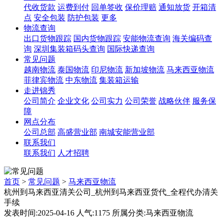
代收货款
运费到付
回单签收
保价理赔
通知放货
开箱清
点
安全包装
防护包装
更多
物流查询
出口货物跟踪
国内货物跟踪
安能物流查询
海关编码查
询
深圳集装箱码头查询
国际快递查询
常见问题
越南物流
泰国物流
印尼物流
新加坡物流
马来西亚物流
菲律宾物流
中东物流
集装箱运输
走进锦秀
公司简介
企业文化
公司实力
公司荣誉
战略伙伴
服务保
障
网点分布
公司总部
高盛营业部
南城安能营业部
联系我们
联系我们
人才招聘
首页
>
常见问题
>
马来西亚物流
杭州到马来西亚清关公司_杭州到马来西亚货代_全程代办清关
手续
发表时间:2025-04-16 人气:1175 所属分类:马来西亚物流