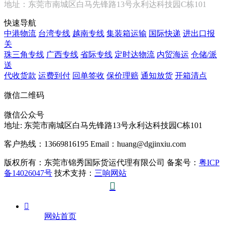
地址：东莞市南城区白马先锋路13号永利达科技园C栋101
快速导航
中港物流
台湾专线
越南专线
集装箱运输
国际快递
进出口报
关
珠三角专线
广西专线
省际专线
定时达物流
内贸海运
仓储/派
送
代收货款
运费到付
回单签收
保价理赔
通知放货
开箱清点
微信二维码
微信公众号
地址:
东莞市南城区白马先锋路13号永利达科技园C栋101
客户热线：13669816195
Email：huang@dgjinxiu.com
版权所有：东莞市锦秀国际货运代理有限公司 备案号：
粤ICP
备14026047号
技术支持：
三响网站


网站首页