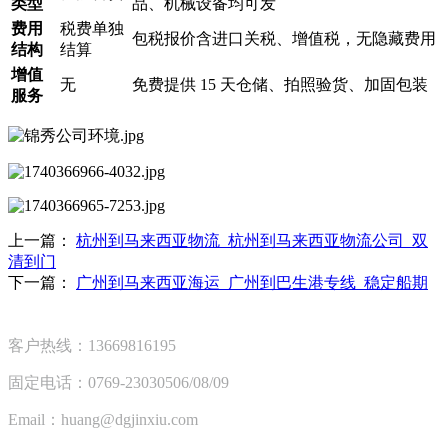
类型
品、机械设备均可发
费用
税费单独
包税报价含进口关税、增值税，无隐藏费用
结构
结算
增值
无
免费提供 15 天仓储、拍照验货、加固包装
服务
上一篇：
杭州到马来西亚物流_杭州到马来西亚物流公司_双
清到门
下一篇：
广州到马来西亚海运_广州到巴生港专线_稳定船期
客户热线：13669816195
固定电话：0769-23030506/08/09
Email：huang@dgjinxiu.com