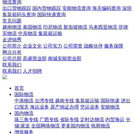
物流查询
出口货物跟踪
国内货物跟踪
安能物流查询
海关编码查询
深圳
集装箱码头查询
国际快递查询
常见问题
越南物流
泰国物流
印尼物流
新加坡物流
马来西亚物流
菲律
宾物流
中东物流
集装箱运输
走进锦秀
公司简介
企业文化
公司实力
公司荣誉
战略伙伴
服务保障
网点分布
公司总部
高盛营业部
南城安能营业部
联系我们
联系我们
人才招聘
首页
国际物流
中港物流
台湾专线
越南专线
集装箱运输
国际快递
进出
口报关
海运业务
原产地证办理
空运业务
安能物流
国内物流
珠三角专线
广西专线
省际专线
定时达物流
内贸海运
仓
储/派送
全国网络物流
更多国内物流
电商物流
增值服务