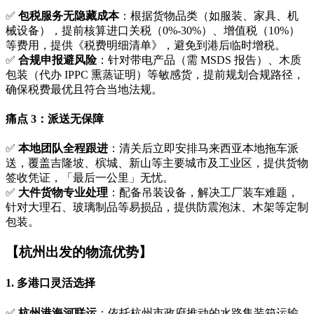
✅
包税服务无隐藏成本
：根据货物品类（如服装、家具、机
械设备），提前核算进口关税（0%-30%）、增值税（10%）
等费用，提供《税费明细清单》，避免到港后临时增税。
✅
合规申报避风险
：针对带电产品（需 MSDS 报告）、木质
包装（代办 IPPC 熏蒸证明）等敏感货，提前规划合规路径，
确保税费最优且符合当地法规。
痛点 3：派送无保障
✅
本地团队全程跟进
：清关后立即安排马来西亚本地拖车派
送，覆盖吉隆坡、槟城、新山等主要城市及工业区，提供货物
签收凭证，「最后一公里」无忧。
✅
大件货物专业处理
：配备吊装设备，解决工厂装车难题，
针对大理石、玻璃制品等易损品，提供防震泡沫、木架等定制
包装。
【杭州出发的物流优势】
1.
多港口灵活选择
✅
杭州港海河联运
：依托杭州市政府推动的水路集装箱运输