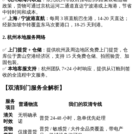
政策，货物可通过京杭运河二通道直达宁波港或上海港，节省
中转时间和成本。
✅
上海 / 宁波港直航
：每周 3 班直航巴生港，14-20 天直达；
经新加坡中转覆盖东马次要港口，18-25 天到港。
2.
杭州本地服务网络
✅
上门提货 + 仓储
：提供杭州及周边地区免费上门提货，仓
库位于萧山空港经济区，支持 15 天免费仓储、拍照验货、加
固包装。
✅
本地客服支持
：杭州团队 7×24 小时响应，提供从订舱到签
收的全流程中文服务。
【双清到门服务全解析】
服务
普通物流
我们的双清专线
项目
清关
无明确承
普货 24-48 小时，急单优先处理
时效
诺
货物
普货 / 敏感货 / 大件全品类覆盖，带电产
仅接普货