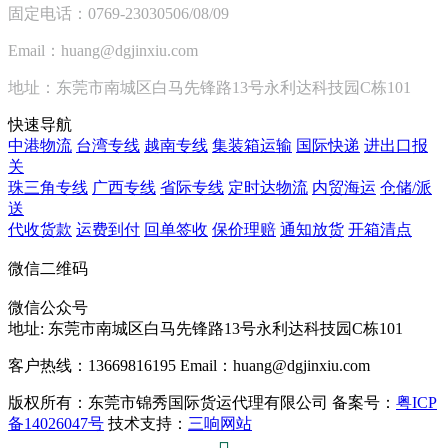
固定电话：0769-23030506/08/09
Email：huang@dgjinxiu.com
地址：东莞市南城区白马先锋路13号永利达科技园C栋101
快速导航
中港物流
台湾专线
越南专线
集装箱运输
国际快递
进出口报
关
珠三角专线
广西专线
省际专线
定时达物流
内贸海运
仓储/派
送
代收货款
运费到付
回单签收
保价理赔
通知放货
开箱清点
微信二维码
微信公众号
地址:
东莞市南城区白马先锋路13号永利达科技园C栋101
客户热线：13669816195
Email：huang@dgjinxiu.com
版权所有：东莞市锦秀国际货运代理有限公司 备案号：
粤ICP
备14026047号
技术支持：
三响网站