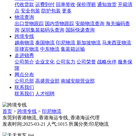
代收货款
运费到付
回单签收
保价理赔
通知放货
开箱清
点
安全包装
防护包装
更多
物流查询
出口货物跟踪
国内货物跟踪
安能物流查询
海关编码查
询
深圳集装箱码头查询
国际快递查询
跨境专线
越南物流
泰国物流
印尼物流
新加坡物流
马来西亚物流
菲律宾物流
中东物流
集装箱运输
走进锦秀
公司简介
企业文化
公司实力
公司荣誉
战略伙伴
服务保
障
网点分布
公司总部
高盛营业部
南城安能营业部
联系我们
联系我们
人才招聘
首页
>
跨境专线
>
印尼物流
东莞到香港物流_香港海运专线_香港海运代理
发表时间:2025-03-21 人气:1015 所属分类:印尼物流