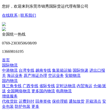
您好，欢迎来到东莞市锦秀国际货运代理有限公司
在线联系
|
联系我们
全国统一热线
0769-23030506/08/09
13669816195
首页
国际物流
中港物流
台湾专线
越南专线
集装箱运输
国际快递
进出口报
关
海运业务
原产地证办理
空运业务
安能物流
国内物流
珠三角专线
广西专线
省际专线
定时达物流
内贸海运
仓储/派
送
全国网络物流
更多国内物流
电商物流
增值服务
代收货款
运费到付
回单签收
保价理赔
通知放货
开箱清点
安
全包装
防护包装
更多