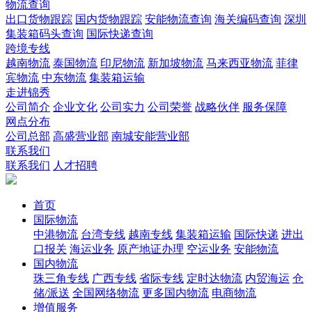
物流查询
出口货物跟踪
国内货物跟踪
安能物流查询
海关编码查询
深圳
集装箱码头查询
国际快递查询
跨境专线
越南物流
泰国物流
印尼物流
新加坡物流
马来西亚物流
菲律
宾物流
中东物流
集装箱运输
走进锦秀
公司简介
企业文化
公司实力
公司荣誉
战略伙伴
服务保障
网点分布
公司总部
高盛营业部
南城安能营业部
联系我们
联系我们
人才招聘
首页
国际物流
中港物流
台湾专线
越南专线
集装箱运输
国际快递
进出
口报关
海运业务
原产地证办理
空运业务
安能物流
国内物流
珠三角专线
广西专线
省际专线
定时达物流
内贸海运
仓
储/派送
全国网络物流
更多国内物流
电商物流
增值服务