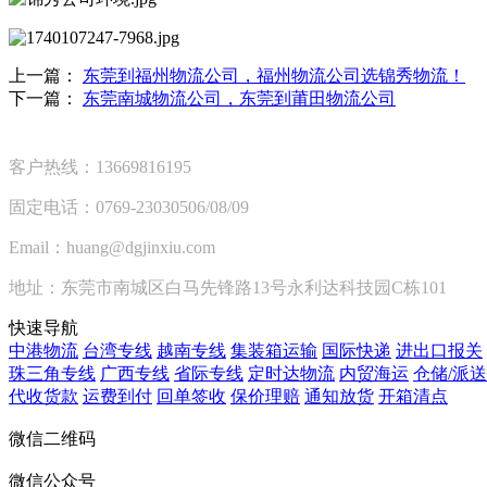
上一篇：
东莞到福州物流公司，福州物流公司选锦秀物流！
下一篇：
东莞南城物流公司，东莞到莆田物流公司
客户热线：13669816195
固定电话：0769-23030506/08/09
Email：huang@dgjinxiu.com
地址：东莞市南城区白马先锋路13号永利达科技园C栋101
快速导航
中港物流
台湾专线
越南专线
集装箱运输
国际快递
进出口报关
珠三角专线
广西专线
省际专线
定时达物流
内贸海运
仓储/派送
代收货款
运费到付
回单签收
保价理赔
通知放货
开箱清点
微信二维码
微信公众号