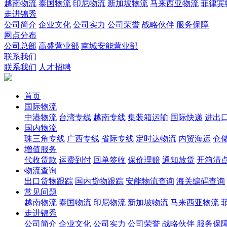
越南物流
泰国物流
印尼物流
新加坡物流
马来西亚物流
菲律宾
走进锦秀
公司简介
企业文化
公司实力
公司荣誉
战略伙伴
服务保障
网点分布
公司总部
高盛营业部
南城安能营业部
联系我们
联系我们
人才招聘
首页
国际物流
中港物流
台湾专线
越南专线
集装箱运输
国际快递
进出
国内物流
珠三角专线
广西专线
省际专线
定时达物流
内贸海运
仓储
增值服务
代收货款
运费到付
回单签收
保价理赔
通知放货
开箱清
物流查询
出口货物跟踪
国内货物跟踪
安能物流查询
海关编码查询
常见问题
越南物流
泰国物流
印尼物流
新加坡物流
马来西亚物流
走进锦秀
公司简介
企业文化
公司实力
公司荣誉
战略伙伴
服务保