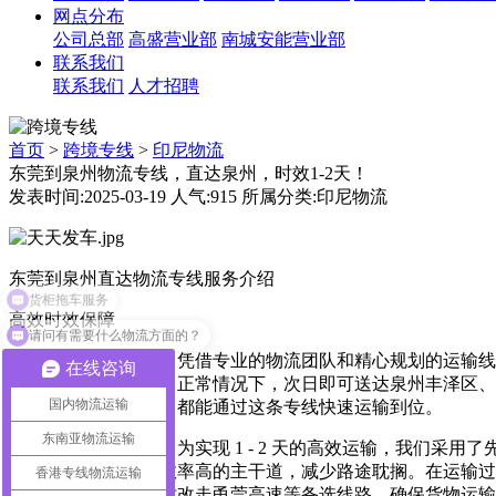
网点分布
公司总部
高盛营业部
南城安能营业部
联系我们
联系我们
人才招聘
首页
>
跨境专线
>
印尼物流
东莞到泉州物流专线，直达泉州，时效1-2天！
发表时间:2025-03-19 人气:915 所属分类:印尼物流
东莞到泉州直达物流专线服务介绍​
货柜拖车服务
高效时效保障​
请问有需要什么物流方面的？
快速直达承诺：凭借专业的物流团队和精心规划的运输线路
在线咨询
早上装车出发，正常情况下，次日即可送达泉州丰泽区、
国内物流运输
高要求的货物，都能通过这条专线快速运输到位。​
东南亚物流运输
时效保障措施：为实现 1 - 2 天的高效运输，我们
况良好、通行效率高的主干道，减少路途耽搁。在运输过
香港专线物流运输
部拥堵时，及时改走甬莞高速等备选线路，确保货物运输