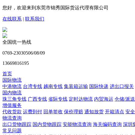
您好，欢迎来到东莞市锦秀国际货运代理有限公司
在线联系
|
联系我们
全国统一热线
0769-23030506/08/09
13669816195
首页
国际物流
中港物流
台湾专线
越南专线
集装箱运输
国际快递
进出口报关
国内物流
珠三角专线
广西专线
省际专线
定时达物流
内贸海运
仓储/派送
增值服务
代收货款
运费到付
回单签收
保价理赔
通知放货
开箱清点
安全
物流查询
出口货物跟踪
国内货物跟踪
安能物流查询
海关编码查询
深圳
常见问题