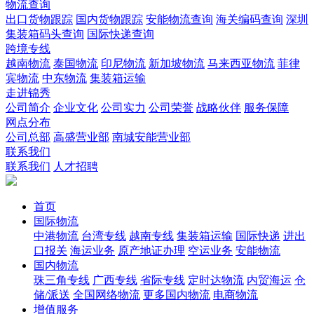
物流查询
出口货物跟踪
国内货物跟踪
安能物流查询
海关编码查询
深圳
集装箱码头查询
国际快递查询
跨境专线
越南物流
泰国物流
印尼物流
新加坡物流
马来西亚物流
菲律
宾物流
中东物流
集装箱运输
走进锦秀
公司简介
企业文化
公司实力
公司荣誉
战略伙伴
服务保障
网点分布
公司总部
高盛营业部
南城安能营业部
联系我们
联系我们
人才招聘
首页
国际物流
中港物流
台湾专线
越南专线
集装箱运输
国际快递
进出
口报关
海运业务
原产地证办理
空运业务
安能物流
国内物流
珠三角专线
广西专线
省际专线
定时达物流
内贸海运
仓
储/派送
全国网络物流
更多国内物流
电商物流
增值服务