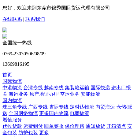
您好，欢迎来到东莞市锦秀国际货运代理有限公司
在线联系
|
联系我们
全国统一热线
0769-23030506/08/09
13669816195
首页
国际物流
中港物流
台湾专线
越南专线
集装箱运输
国际快递
进出口报
关
海运业务
原产地证办理
空运业务
安能物流
国内物流
珠三角专线
广西专线
省际专线
定时达物流
内贸海运
仓储/派
送
全国网络物流
更多国内物流
电商物流
增值服务
代收货款
运费到付
回单签收
保价理赔
通知放货
开箱清点
安
全包装
防护包装
更多