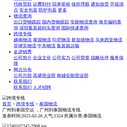
代收货款
运费到付
回单签收
保价理赔
通知放货
开箱清
点
安全包装
防护包装
更多
物流查询
出口货物跟踪
国内货物跟踪
安能物流查询
海关编码查
询
深圳集装箱码头查询
国际快递查询
跨境专线
越南物流
泰国物流
印尼物流
新加坡物流
马来西亚物流
菲律宾物流
中东物流
集装箱运输
走进锦秀
公司简介
企业文化
公司实力
公司荣誉
战略伙伴
服务保
障
网点分布
公司总部
高盛营业部
南城安能营业部
联系我们
联系我们
人才招聘
首页
>
跨境专线
>
泰国物流
广州到泰国空运 ，广州到泰国物流专线
发表时间:2025-02-26 人气:1324 所属分类:泰国物流