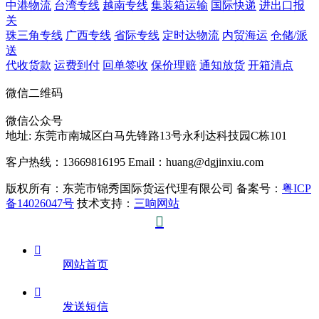
中港物流
台湾专线
越南专线
集装箱运输
国际快递
进出口报
关
珠三角专线
广西专线
省际专线
定时达物流
内贸海运
仓储/派
送
代收货款
运费到付
回单签收
保价理赔
通知放货
开箱清点
微信二维码
微信公众号
地址:
东莞市南城区白马先锋路13号永利达科技园C栋101
客户热线：13669816195
Email：huang@dgjinxiu.com
版权所有：东莞市锦秀国际货运代理有限公司 备案号：
粤ICP
备14026047号
技术支持：
三响网站


网站首页

发送短信