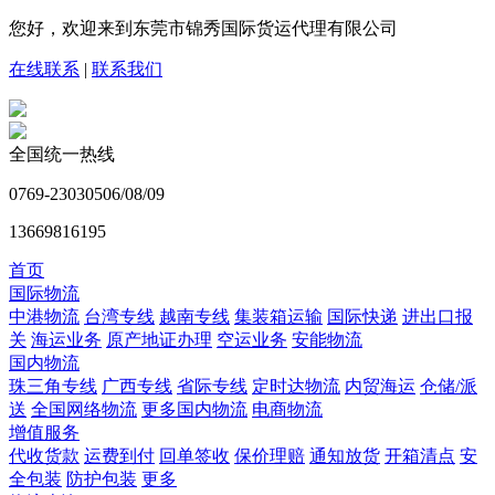
您好，欢迎来到东莞市锦秀国际货运代理有限公司
在线联系
|
联系我们
全国统一热线
0769-23030506/08/09
13669816195
首页
国际物流
中港物流
台湾专线
越南专线
集装箱运输
国际快递
进出口报
关
海运业务
原产地证办理
空运业务
安能物流
国内物流
珠三角专线
广西专线
省际专线
定时达物流
内贸海运
仓储/派
送
全国网络物流
更多国内物流
电商物流
增值服务
代收货款
运费到付
回单签收
保价理赔
通知放货
开箱清点
安
全包装
防护包装
更多