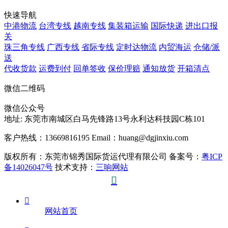
快速导航
中港物流
台湾专线
越南专线
集装箱运输
国际快递
进出口报
关
珠三角专线
广西专线
省际专线
定时达物流
内贸海运
仓储/派
送
代收货款
运费到付
回单签收
保价理赔
通知放货
开箱清点
微信二维码
微信公众号
地址:
东莞市南城区白马先锋路13号永利达科技园C栋101
客户热线：13669816195
Email：huang@dgjinxiu.com
版权所有：东莞市锦秀国际货运代理有限公司 备案号：
粤ICP
备14026047号
技术支持：
三响网站


网站首页