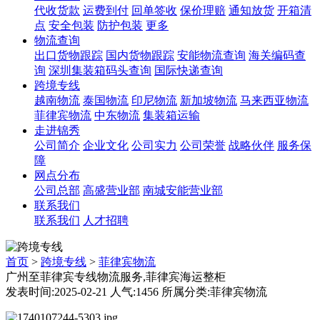
代收货款
运费到付
回单签收
保价理赔
通知放货
开箱清
点
安全包装
防护包装
更多
物流查询
出口货物跟踪
国内货物跟踪
安能物流查询
海关编码查
询
深圳集装箱码头查询
国际快递查询
跨境专线
越南物流
泰国物流
印尼物流
新加坡物流
马来西亚物流
菲律宾物流
中东物流
集装箱运输
走进锦秀
公司简介
企业文化
公司实力
公司荣誉
战略伙伴
服务保
障
网点分布
公司总部
高盛营业部
南城安能营业部
联系我们
联系我们
人才招聘
首页
>
跨境专线
>
菲律宾物流
广州至菲律宾专线物流服务,菲律宾海运整柜
发表时间:2025-02-21 人气:1456 所属分类:菲律宾物流