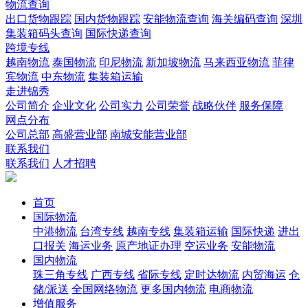
物流查询
出口货物跟踪
国内货物跟踪
安能物流查询
海关编码查询
深圳
集装箱码头查询
国际快递查询
跨境专线
越南物流
泰国物流
印尼物流
新加坡物流
马来西亚物流
菲律
宾物流
中东物流
集装箱运输
走进锦秀
公司简介
企业文化
公司实力
公司荣誉
战略伙伴
服务保障
网点分布
公司总部
高盛营业部
南城安能营业部
联系我们
联系我们
人才招聘
首页
国际物流
中港物流
台湾专线
越南专线
集装箱运输
国际快递
进出
口报关
海运业务
原产地证办理
空运业务
安能物流
国内物流
珠三角专线
广西专线
省际专线
定时达物流
内贸海运
仓
储/派送
全国网络物流
更多国内物流
电商物流
增值服务