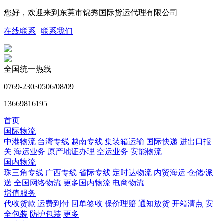
您好，欢迎来到东莞市锦秀国际货运代理有限公司
在线联系
|
联系我们
全国统一热线
0769-23030506/08/09
13669816195
首页
国际物流
中港物流
台湾专线
越南专线
集装箱运输
国际快递
进出口报
关
海运业务
原产地证办理
空运业务
安能物流
国内物流
珠三角专线
广西专线
省际专线
定时达物流
内贸海运
仓储/派
送
全国网络物流
更多国内物流
电商物流
增值服务
代收货款
运费到付
回单签收
保价理赔
通知放货
开箱清点
安
全包装
防护包装
更多