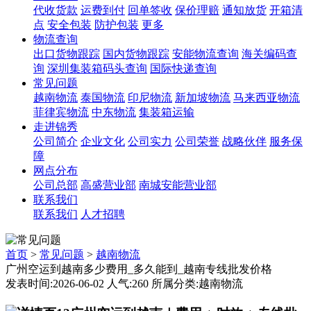
代收货款
运费到付
回单签收
保价理赔
通知放货
开箱清
点
安全包装
防护包装
更多
物流查询
出口货物跟踪
国内货物跟踪
安能物流查询
海关编码查
询
深圳集装箱码头查询
国际快递查询
常见问题
越南物流
泰国物流
印尼物流
新加坡物流
马来西亚物流
菲律宾物流
中东物流
集装箱运输
走进锦秀
公司简介
企业文化
公司实力
公司荣誉
战略伙伴
服务保
障
网点分布
公司总部
高盛营业部
南城安能营业部
联系我们
联系我们
人才招聘
首页
>
常见问题
>
越南物流
广州空运到越南多少费用_多久能到_越南专线批发价格
发表时间:2026-06-02 人气:260 所属分类:越南物流