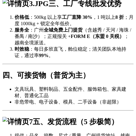
三、工厂专线批发优势
价格低
：500kg 以上享
工厂直降 30%
，1 吨以上
8 折
；月
度 1000kg + 锁定全年低价。
服务全
：广州
全城免费上门提货
（含越秀 / 天河 / 海珠 /
番禺 / 南沙）；正规报关 +
FORM E（东盟 0 关税）
；
越南全境派送。
时效稳
：每日多班直飞，舱位稳定；清关团队本地持
证，通过率
99%
。
四、可接货物（普货为主）
文具玩具、塑料制品、五金配件、服饰箱包、家具建
材、普通化工品
非危带电、电子设备、模具、二手设备（非超限）
五、发货流程（5 步极简）
提供：品名、箱数、尺寸 / 重量、广州提货地址、越南