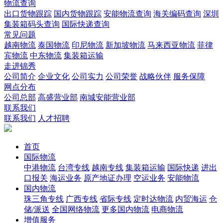
物流查询
出口货物跟踪
国内货物跟踪
安能物流查询
海关编码查询
深圳
集装箱码头查询
国际快递查询
常见问题
越南物流
泰国物流
印尼物流
新加坡物流
马来西亚物流
菲律
宾物流
中东物流
集装箱运输
走进锦秀
公司简介
企业文化
公司实力
公司荣誉
战略伙伴
服务保障
网点分布
公司总部
高盛营业部
南城安能营业部
联系我们
联系我们
人才招聘
首页
国际物流
中港物流
台湾专线
越南专线
集装箱运输
国际快递
进出
口报关
海运业务
原产地证办理
空运业务
安能物流
国内物流
珠三角专线
广西专线
省际专线
定时达物流
内贸海运
仓
储/派送
全国网络物流
更多国内物流
电商物流
增值服务