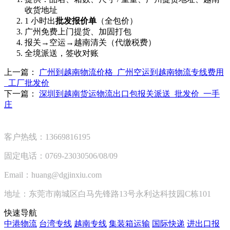
收货地址
1 小时出
批发报价单
（全包价）
广州免费上门提货、加固打包
报关→空运→越南清关（代缴税费）
全境派送，签收对账
上一篇：
广州到越南物流价格_广州空运到越南物流专线费用
_工厂批发价
下一篇：
深圳到越南货运物流出口包报关派送_批发价_一手
庄
客户热线：13669816195
固定电话：0769-23030506/08/09
Email：huang@dgjinxiu.com
地址：东莞市南城区白马先锋路13号永利达科技园C栋101
快速导航
中港物流
台湾专线
越南专线
集装箱运输
国际快递
进出口报