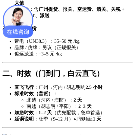
大值
全包价：含
广州提货、报关、空运费、清关、关税 +
10% VAT、派送
3. 特殊货加价
带电（UN38.3）：35–50 元 /kg
品牌 / 仿牌：另议（正规报关）
偏远派送：+3–5 元 /kg
二、时效（门到门，白云直飞）
直飞飞行
：广州→河内 / 胡志明约
2.5 小时
标准时效（普货）
：
北越（河内 / 海防）：
2 天
南越（胡志明 / 平阳）：
2–3 天
加急时效
：
1–2 天
（优先配载，急单首选）
延误说明
：旺季（9–12 月）可能顺延
1 天