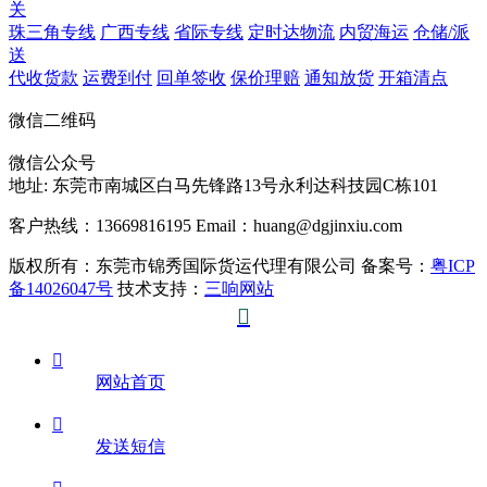
关
珠三角专线
广西专线
省际专线
定时达物流
内贸海运
仓储/派
送
代收货款
运费到付
回单签收
保价理赔
通知放货
开箱清点
微信二维码
微信公众号
地址:
东莞市南城区白马先锋路13号永利达科技园C栋101
客户热线：13669816195
Email：huang@dgjinxiu.com
版权所有：东莞市锦秀国际货运代理有限公司 备案号：
粤ICP
备14026047号
技术支持：
三响网站


网站首页

发送短信