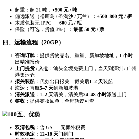
超重：超 21 吨，
+500 元 / 吨
偏远派送（裕廊岛 / 圣淘沙 / 兀兰）：
+500–800 元 / 柜
木质包装无 IPPC：
+600 元 / 柜
保险（可选，货值 3‰）：
最低 50 元 / 票
四、运输流程（20GP）
咨询订舱
：提供货物品名、重量、新加坡地址，1 小时
出精准报价
上门提货 / 入仓
：汕头全境免费上门，当天到深圳 / 广州
港集运仓
报关装船
：代办出口报关，截关后
1–2 天
装船
海运
：直航
5–7 天
到新加坡港
清关派送
：
1–2 天
清关，清关后
24–48 小时
派送上门
签收
：提供签收回单，全程轨迹可查
五、优势
双清包税
：含 GST，无额外税费
时效稳定
：
12–18 天
门到门