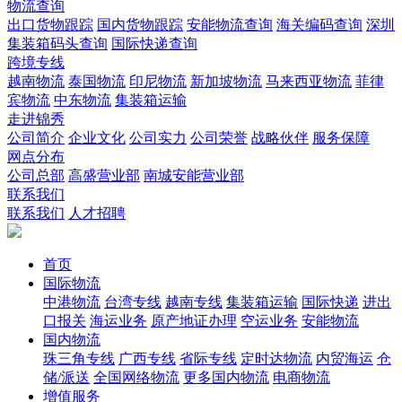
物流查询
出口货物跟踪
国内货物跟踪
安能物流查询
海关编码查询
深圳
集装箱码头查询
国际快递查询
跨境专线
越南物流
泰国物流
印尼物流
新加坡物流
马来西亚物流
菲律
宾物流
中东物流
集装箱运输
走进锦秀
公司简介
企业文化
公司实力
公司荣誉
战略伙伴
服务保障
网点分布
公司总部
高盛营业部
南城安能营业部
联系我们
联系我们
人才招聘
首页
国际物流
中港物流
台湾专线
越南专线
集装箱运输
国际快递
进出
口报关
海运业务
原产地证办理
空运业务
安能物流
国内物流
珠三角专线
广西专线
省际专线
定时达物流
内贸海运
仓
储/派送
全国网络物流
更多国内物流
电商物流
增值服务