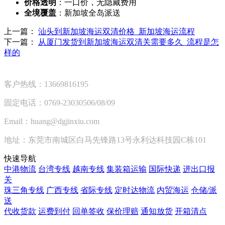
价格透明
：一口价，无隐藏费用
全境覆盖
：新加坡全岛派送
上一篇：
汕头到新加坡海运双清价格_新加坡海运流程
下一篇：
从厦门发货到新加坡海运双清关需要多久_流程是怎
样的
客户热线：13669816195
固定电话：0769-23030506/08/09
Email：huang@dgjinxiu.com
地址：东莞市南城区白马先锋路13号永利达科技园C栋101
快速导航
中港物流
台湾专线
越南专线
集装箱运输
国际快递
进出口报
关
珠三角专线
广西专线
省际专线
定时达物流
内贸海运
仓储/派
送
代收货款
运费到付
回单签收
保价理赔
通知放货
开箱清点