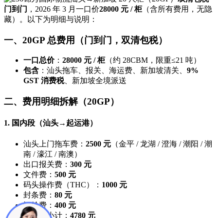
门到门
，2026 年 3 月一口价
28000 元 / 柜
（含所有费用，无隐
藏）。以下为明细与说明：
一、20GP 总费用（门到门，双清包税）
一口总价
：
28000 元 / 柜
（约 28CBM，限重≤21 吨）
包含
：汕头拖车、报关、海运费、新加坡清关、
9%
GST 消费税
、新加坡全境派送
二、费用明细拆解（20GP）
1. 国内段（汕头→起运港）
汕头上门拖车费：
2500 元
（金平 / 龙湖 / 澄海 / 潮阳 / 潮
南 / 濠江 / 南澳）
出口报关费：
300 元
文件费：
500 元
码头操作费（THC）：
1000 元
封条费：
80 元
订舱费：
400 元
国内段小计：
4780 元