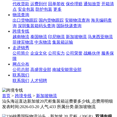
代收货款
运费到付
回单签收
保价理赔
通知放货
开箱清
点
安全包装
防护包装
更多
物流查询
出口货物跟踪
国内货物跟踪
安能物流查询
海关编码查
询
深圳集装箱码头查询
国际快递查询
跨境专线
越南物流
泰国物流
印尼物流
新加坡物流
马来西亚物流
菲律宾物流
中东物流
集装箱运输
走进锦秀
公司简介
企业文化
公司实力
公司荣誉
战略伙伴
服务保
障
网点分布
公司总部
高盛营业部
南城安能营业部
联系我们
联系我们
人才招聘
首页
>
跨境专线
>
新加坡物流
汕头海运直达新加坡20尺柜集装箱运费要多少钱_总费用明细
发表时间:2026-03-20 人气:433 所属分类:新加坡物流
锦秀国际物流汕头→新加坡 20 尺柜（20GP）
双清包税