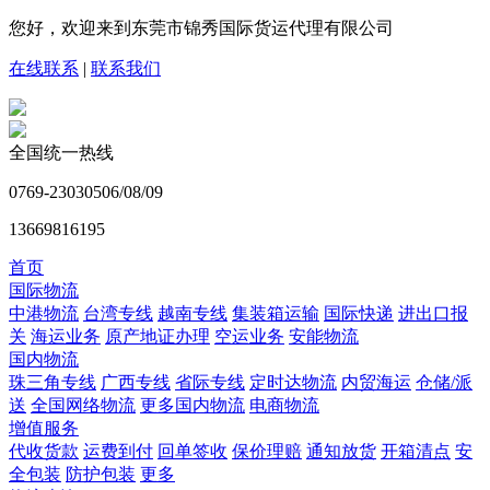
您好，欢迎来到东莞市锦秀国际货运代理有限公司
在线联系
|
联系我们
全国统一热线
0769-23030506/08/09
13669816195
首页
国际物流
中港物流
台湾专线
越南专线
集装箱运输
国际快递
进出口报
关
海运业务
原产地证办理
空运业务
安能物流
国内物流
珠三角专线
广西专线
省际专线
定时达物流
内贸海运
仓储/派
送
全国网络物流
更多国内物流
电商物流
增值服务
代收货款
运费到付
回单签收
保价理赔
通知放货
开箱清点
安
全包装
防护包装
更多