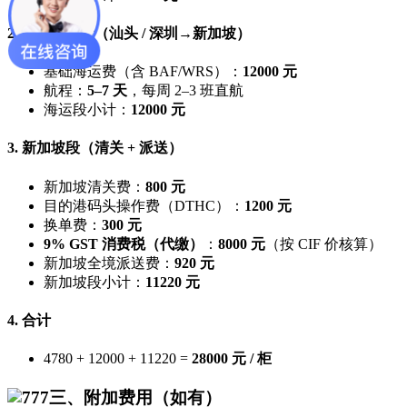
2. 跨境海运段（汕头 / 深圳→新加坡）
基础海运费（含 BAF/WRS）：
12000 元
航程：
5–7 天
，每周 2–3 班直航
海运段小计：
12000 元
3. 新加坡段（清关 + 派送）
新加坡清关费：
800 元
目的港码头操作费（DTHC）：
1200 元
换单费：
300 元
9% GST 消费税（代缴）
：
8000 元
（按 CIF 价核算）
新加坡全境派送费：
920 元
新加坡段小计：
11220 元
4. 合计
4780 + 12000 + 11220 =
28000 元 / 柜
三、附加费用（如有）