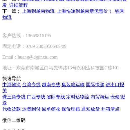
发_详细流程
下一篇：
上海到越南物流_上海快递到越南新优惠价！_锦秀
物流
客户热线：13669816195
固定电话：0769-23030506/08/09
Email：huang@dgjinxiu.com
地址：东莞市南城区白马先锋路13号永利达科技园C栋101
快速导航
中港物流
台湾专线
越南专线
集装箱运输
国际快递
进出口报
关
珠三角专线
广西专线
省际专线
定时达物流
内贸海运
仓储/派
送
代收货款
运费到付
回单签收
保价理赔
通知放货
开箱清点
微信二维码