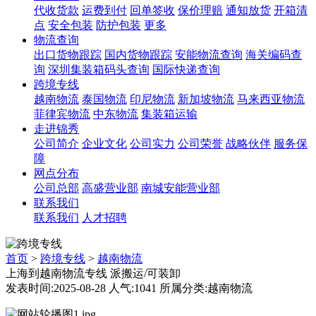
代收货款
运费到付
回单签收
保价理赔
通知放货
开箱清
点
安全包装
防护包装
更多
物流查询
出口货物跟踪
国内货物跟踪
安能物流查询
海关编码查
询
深圳集装箱码头查询
国际快递查询
跨境专线
越南物流
泰国物流
印尼物流
新加坡物流
马来西亚物流
菲律宾物流
中东物流
集装箱运输
走进锦秀
公司简介
企业文化
公司实力
公司荣誉
战略伙伴
服务保
障
网点分布
公司总部
高盛营业部
南城安能营业部
联系我们
联系我们
人才招聘
首页
>
跨境专线
>
越南物流
上海到越南物流专线 派搬运/可装卸
发表时间:2025-08-28 人气:1041 所属分类:越南物流