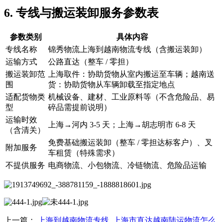
6. 专线与搬运装卸服务参数表
参数类别
具体内容
专线名称
锦秀物流上海到越南物流专线（含搬运装卸）
运输方式
公路直达（整车 / 零担）
搬运装卸范
上海取件：协助货物从室内搬运至车辆；越南送
围
货：协助货物从车辆卸载至指定地点
适配货物类
机械设备、建材、工业原料等（不含危险品、易
型
碎品需提前说明）
运输时效
上海→河内 3-5 天；上海→胡志明市 6-8 天
（含清关）
免费基础搬运装卸（整车 / 零担达标客户）、叉
附加服务
车租赁（特殊需求）
不提供服务
电商物流、小包物流、冷链物流、危险品运输
上一篇：
上海到越南物流专线_上海市直达越南陆运物流怎么