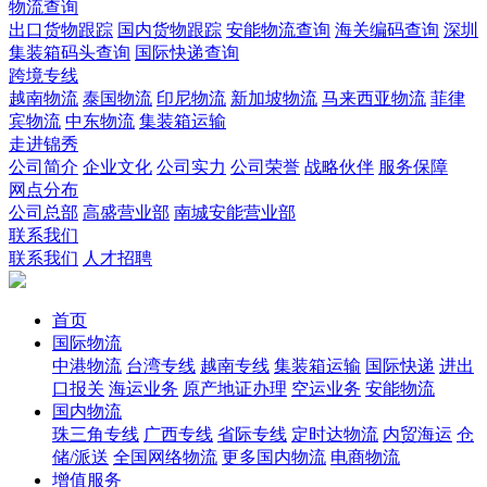
物流查询
出口货物跟踪
国内货物跟踪
安能物流查询
海关编码查询
深圳
集装箱码头查询
国际快递查询
跨境专线
越南物流
泰国物流
印尼物流
新加坡物流
马来西亚物流
菲律
宾物流
中东物流
集装箱运输
走进锦秀
公司简介
企业文化
公司实力
公司荣誉
战略伙伴
服务保障
网点分布
公司总部
高盛营业部
南城安能营业部
联系我们
联系我们
人才招聘
首页
国际物流
中港物流
台湾专线
越南专线
集装箱运输
国际快递
进出
口报关
海运业务
原产地证办理
空运业务
安能物流
国内物流
珠三角专线
广西专线
省际专线
定时达物流
内贸海运
仓
储/派送
全国网络物流
更多国内物流
电商物流
增值服务