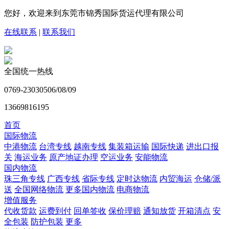
您好，欢迎来到东莞市锦秀国际货运代理有限公司
在线联系
|
联系我们
全国统一热线
0769-23030506/08/09
13669816195
首页
国际物流
中港物流
台湾专线
越南专线
集装箱运输
国际快递
进出口报
关
海运业务
原产地证办理
空运业务
安能物流
国内物流
珠三角专线
广西专线
省际专线
定时达物流
内贸海运
仓储/派
送
全国网络物流
更多国内物流
电商物流
增值服务
代收货款
运费到付
回单签收
保价理赔
通知放货
开箱清点
安
全包装
防护包装
更多