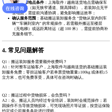
明确装卸地点条件
：上海取件 / 越南送货地点需确保车
辆可停靠（如无狭窄通道、限高障碍），若装卸点无平
整地面，需提前沟通协调，避免影响搬运效率；
确认服务范围
：基础搬运装卸服务含 “货物从室内到车
辆”“车辆到室内” 的常规操作，若需额外搬运至楼层
（无电梯）或远距离转运（超 100 米），需提前协商补
充服务细节。
4. 常见问题解答
Q1：搬运装卸服务需要额外收费吗？
A1：针对整车运输客户，上海取件与越南送货的基础搬运装
卸服务免费；零担运输客户若单票货物重量≥100kg 或体积≥5
立方米，也可免费享受，具体可在咨询时确认。
Q2：搬运过程中货物损坏，会负责吗？
A2：会。搬运人员均经过专业培训，装卸时会规范操作；若
因操作不当导致货物损坏，可凭现场照片等证据，按货运保险
约定或公司服务条款进行理赔。