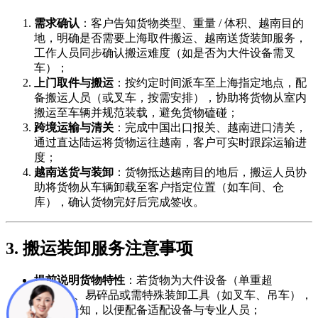
需求确认
：客户告知货物类型、重量 / 体积、越南目的
地，明确是否需要上海取件搬运、越南送货装卸服务，
工作人员同步确认搬运难度（如是否为大件设备需叉
车）；
上门取件与搬运
：按约定时间派车至上海指定地点，配
备搬运人员（或叉车，按需安排），协助将货物从室内
搬运至车辆并规范装载，避免货物磕碰；
跨境运输与清关
：完成中国出口报关、越南进口清关，
通过直达陆运将货物运往越南，客户可实时跟踪运输进
度；
越南送货与装卸
：货物抵达越南目的地后，搬运人员协
助将货物从车辆卸载至客户指定位置（如车间、仓
库），确认货物完好后完成签收。
3. 搬运装卸服务注意事项
提前说明货物特性
：若货物为大件设备（单重超
500kg）、易碎品或需特殊装卸工具（如叉车、吊车），
需提前告知，以便配备适配设备与专业人员；