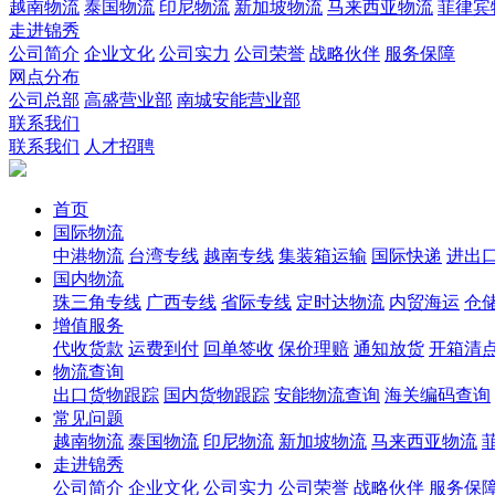
越南物流
泰国物流
印尼物流
新加坡物流
马来西亚物流
菲律宾
走进锦秀
公司简介
企业文化
公司实力
公司荣誉
战略伙伴
服务保障
网点分布
公司总部
高盛营业部
南城安能营业部
联系我们
联系我们
人才招聘
首页
国际物流
中港物流
台湾专线
越南专线
集装箱运输
国际快递
进出
国内物流
珠三角专线
广西专线
省际专线
定时达物流
内贸海运
仓储
增值服务
代收货款
运费到付
回单签收
保价理赔
通知放货
开箱清
物流查询
出口货物跟踪
国内货物跟踪
安能物流查询
海关编码查询
常见问题
越南物流
泰国物流
印尼物流
新加坡物流
马来西亚物流
走进锦秀
公司简介
企业文化
公司实力
公司荣誉
战略伙伴
服务保