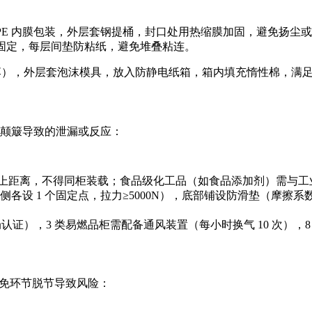
 PE 内膜包装，外层套钢提桶，封口处用热缩膜加固，避免扬尘
膜固定，每层间垫防粘纸，避免堆叠粘连。
跌落），外层套泡沫模具，放入防静电纸箱，箱内填充惰性棉，满足 “
运输颠簸导致的泄漏或反应：
3 米以上距离，不得同柜装载；食品级化工品（如食品添加剂）需与
 1 个固定点，拉力≥5000N），底部铺设防滑垫（摩擦系数≥0
认证），3 类易燃品柜需配备通风装置（每小时换气 10 次）
避免环节脱节导致风险：