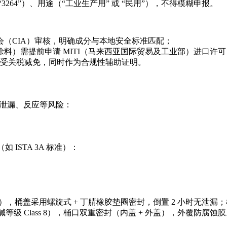
3264”）、用途（“工业生产用” 或 “民用”），不得模糊申报。
（CIA）审核，明确成分与本地安全标准匹配；
料）需提前申请 MITI（马来西亚国际贸易及工业部）进口许
 享受关税减免，同时作为合规性辅助证明。
绝泄漏、反应等风险：
ISTA 3A 标准）：
m），桶盖采用螺旋式 + 丁腈橡胶垫圈密封，倒置 2 小时无泄
等级 Class 8），桶口双重密封（内盖 + 外盖），外覆防腐蚀