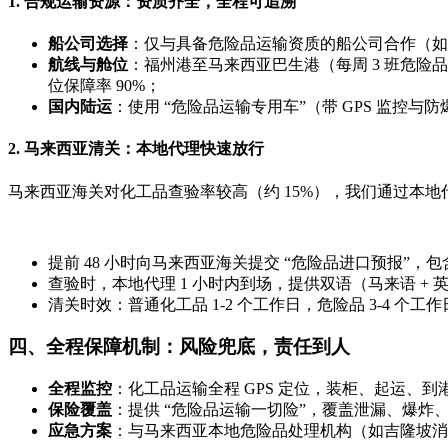
1. 合规运输资源：资质齐全，全程可追溯
船公司选择
：仅与具备危险品运输资质的船公司合作（如
航线与舱位
：福州港至马来西亚巴生港（每周 3 班危险品直
位保障率 90%；
国内陆运
：使用 “危险品运输专用车”（带 GPS 监控与
2. 马来西亚清关：本地代理快速放行
马来西亚海关对化工品查验率较高（约 15%），我们通过本
提前 48 小时向马来西亚海关提交 “危险品进口预报”，
查验时，本地代理 1 小时内到场，提供双语（马来语 + 
清关时效：普通化工品 1-2 个工作日，危险品 3-4 个工
四、全程保障机制：风险兜底，责任到人
全程监控
：化工品运输全程 GPS 定位，装柜、起运、
保险覆盖
：提供 “危险品运输一切险”，覆盖泄漏、爆炸
应急方案
：与马来西亚本地危险品处理机构（如吉隆坡消