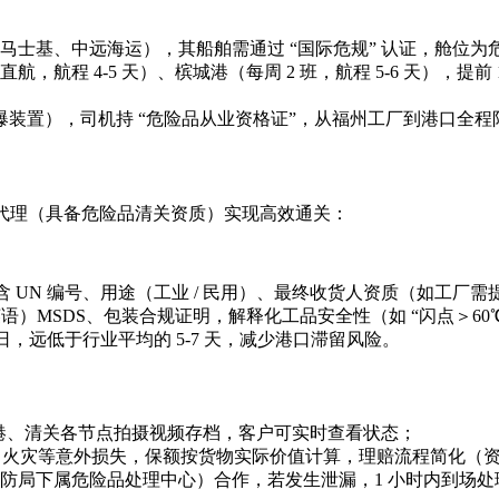
马士基、中远海运），其船舶需通过 “国际危规” 认证，舱位
航，航程 4-5 天）、槟城港（每周 2 班，航程 5-6 天），
防爆装置），司机持 “危险品从业资格证”，从福州工厂到港口全程限
地代理（具备危险品清关资质）实现高效通关：
包含 UN 编号、用途（工业 / 民用）、最终收货人资质（如工厂
英语）MSDS、包装合规证明，解释化工品安全性（如 “闪点＞60
作日，远低于行业平均的 5-7 天，减少港口滞留风险。
到港、清关各节点拍摄视频存档，客户可实时查看状态；
、火灾等意外损失，保额按货物实际价值计算，理赔流程简化（资料
防局下属危险品处理中心）合作，若发生泄漏，1 小时内到场处