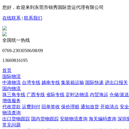
您好，欢迎来到东莞市锦秀国际货运代理有限公司
在线联系
|
联系我们
全国统一热线
0769-23030506/08/09
13669816195
首页
国际物流
中港物流
台湾专线
越南专线
集装箱运输
国际快递
进出口报关
国内物流
珠三角专线
广西专线
省际专线
定时达物流
内贸海运
仓储/派送
增值服务
代收货款
运费到付
回单签收
保价理赔
通知放货
开箱清点
安全
物流查询
出口货物跟踪
国内货物跟踪
安能物流查询
海关编码查询
深圳
常见问题