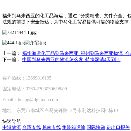
福州到马来西亚的化工品海运，通过 “分类精准、文件齐全、
法规的前提下安全抵达，为中马化工贸易提供可靠的物流支撑
上一篇：
福州海运化工品到马来西亚_福州到马来西亚物流_合
下一篇：
中国到马来西亚的物流怎么发_特快双清4天到！
客户热线：13669816195
固定电话：0769-23030506/08/09
Email：huang@dgjinxiu.com
地址：东莞市南城区白马先锋路13号永利达科技园C栋101
快速导航
中港物流
台湾专线
越南专线
集装箱运输
国际快递
进出口报关