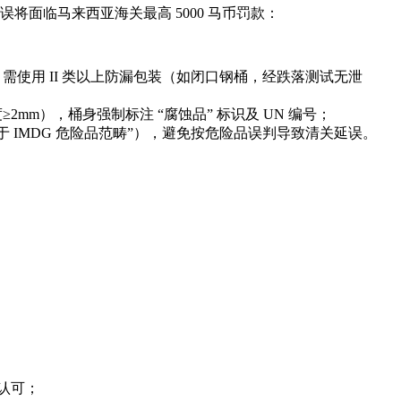
将面临马来西亚海关最高 5000 马币罚款：
料），需使用 II 类以上防漏包装（如闭口钢桶，经跌落测试无泄
度≥2mm），桶身强制标注 “腐蚀品” 标识及 UN 编号；
 IMDG 危险品范畴”），避免按危险品误判导致清关延误。
认可；