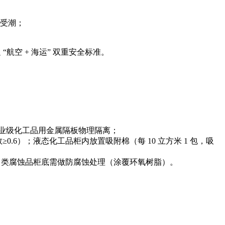
或受潮；
航空 + 海运” 双重安全标准。
工业级化工品用金属隔板物理隔离；
.6）；液态化工品柜内放置吸附棉（每 10 立方米 1 包，吸
，8 类腐蚀品柜底需做防腐蚀处理（涂覆环氧树脂）。