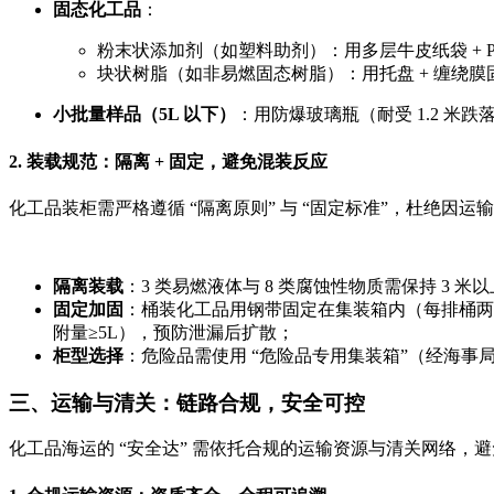
固态化工品
：
粉末状添加剂（如塑料助剂）：用多层牛皮纸袋 +
块状树脂（如非易燃固态树脂）：用托盘 + 缠绕
小批量样品（5L 以下）
：用防爆玻璃瓶（耐受 1.2 米
2. 装载规范：隔离 + 固定，避免混装反应
化工品装柜需严格遵循 “隔离原则” 与 “固定标准”，杜绝因
隔离装载
：3 类易燃液体与 8 类腐蚀性物质需保持 
固定加固
：桶装化工品用钢带固定在集装箱内（每排桶两侧各设
附量≥5L），预防泄漏后扩散；
柜型选择
：危险品需使用 “危险品专用集装箱”（经海事局
三、运输与清关：链路合规，安全可控
化工品海运的 “安全达” 需依托合规的运输资源与清关网络，