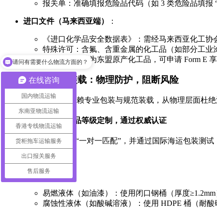
报关单：准确填报危险品代码（如 3 类危险品填报 “
进口文件（马来西亚端）
：
《进口化学品安全数据表》：需经马来西亚化工协会
请问有需要什么物流方面的？
特殊许可：含氟、含重金属的化工品（如部分工业涂
原产地证：若为东盟原产化工品，可申请 Form E
你们是怎么收费的呢
二、专业包装与装载：物理防护，阻断风险
在线咨询
国内物流运输
化工品的 “安全达” 依赖专业包装与规范装载，从物理层面杜
东南亚物流运输
1. 包装适配：按危险品等级定制，通过权威认证
香港专线物流运输
包装需与化工品特性 “一对一匹配”，并通过国际海运包装测试（如 
货柜拖车运输服务
出口报关服务
售后服务
液态化工品
：
易燃液体（如油漆）：使用闭口钢桶（厚度≥1.2m
腐蚀性液体（如酸碱溶液）：使用 HDPE 桶（耐酸碱