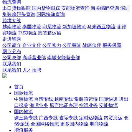
物流查询
出口货物跟踪
国内货物跟踪
安能物流查询
海关编码查询
深圳
集装箱码头查询
国际快递查询
跨境专线
越南物流
泰国物流
印尼物流
新加坡物流
马来西亚物流
菲律
宾物流
中东物流
集装箱运输
走进锦秀
公司简介
企业文化
公司实力
公司荣誉
战略伙伴
服务保障
网点分布
公司总部
高盛营业部
南城安能营业部
联系我们
联系我们
人才招聘
首页
国际物流
中港物流
台湾专线
越南专线
集装箱运输
国际快递
进出
口报关
海运业务
原产地证办理
空运业务
安能物流
国内物流
珠三角专线
广西专线
省际专线
定时达物流
内贸海运
仓
储/派送
全国网络物流
更多国内物流
电商物流
增值服务