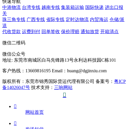
快速导航
中港物流
台湾专线
越南专线
集装箱运输
国际快递
进出口报
关
珠三角专线
广西专线
省际专线
定时达物流
内贸海运
仓储/派
送
代收货款
运费到付
回单签收
保价理赔
通知放货
开箱清点
微信二维码
微信公众号
地址:
东莞市南城区白马先锋路13号永利达科技园C栋101
客户热线：13669816195
Email：huang@dgjinxiu.com
版权所有：东莞市锦秀国际货运代理有限公司 备案号：
粤ICP
备14026047号
技术支持：
三响网站


网站首页
