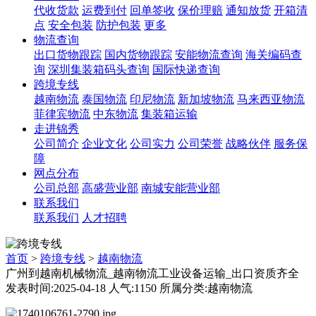
代收货款
运费到付
回单签收
保价理赔
通知放货
开箱清
点
安全包装
防护包装
更多
物流查询
出口货物跟踪
国内货物跟踪
安能物流查询
海关编码查
询
深圳集装箱码头查询
国际快递查询
跨境专线
越南物流
泰国物流
印尼物流
新加坡物流
马来西亚物流
菲律宾物流
中东物流
集装箱运输
走进锦秀
公司简介
企业文化
公司实力
公司荣誉
战略伙伴
服务保
障
网点分布
公司总部
高盛营业部
南城安能营业部
联系我们
联系我们
人才招聘
首页
>
跨境专线
>
越南物流
广州到越南机械物流_越南物流工业设备运输_出口资质齐全
发表时间:2025-04-18 人气:1150 所属分类:越南物流