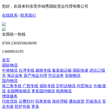
您好，欢迎来到东莞市锦秀国际货运代理有限公司
在线联系
|
联系我们
全国统一热线
0769-23030506/08/09
13669816195
首页
国际物流
中港物流
台湾专线
越南专线
集装箱运输
国际快递
进出口报
关
海运业务
原产地证办理
空运业务
安能物流
国内物流
珠三角专线
广西专线
省际专线
定时达物流
内贸海运
仓储/派
送
全国网络物流
更多国内物流
电商物流
增值服务
代收货款
运费到付
回单签收
保价理赔
通知放货
开箱清点
安
全包装
防护包装
更多