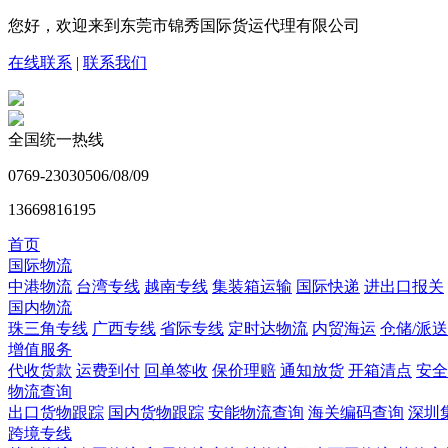
您好，欢迎来到东莞市锦秀国际货运代理有限公司
在线联系
|
联系我们
全国统一热线
0769-23030506/08/09
13669816195
首页
国际物流
中港物流
台湾专线
越南专线
集装箱运输
国际快递
进出口报关
国内物流
珠三角专线
广西专线
省际专线
定时达物流
内贸海运
仓储/派送
增值服务
代收货款
运费到付
回单签收
保价理赔
通知放货
开箱清点
安全
物流查询
出口货物跟踪
国内货物跟踪
安能物流查询
海关编码查询
深圳
跨境专线