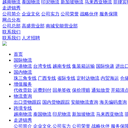
越南物流
泰国物流
印尼物流
新加坡物流
马来西亚物流
菲律宾
走进锦秀
公司简介
企业文化
公司实力
公司荣誉
战略伙伴
服务保障
网点分布
公司总部
高盛营业部
南城安能营业部
联系我们
联系我们
人才招聘
首页
国际物流
中港物流
台湾专线
越南专线
集装箱运输
国际快递
进出
国内物流
珠三角专线
广西专线
省际专线
定时达物流
内贸海运
仓储
增值服务
代收货款
运费到付
回单签收
保价理赔
通知放货
开箱清
物流查询
出口货物跟踪
国内货物跟踪
安能物流查询
海关编码查询
跨境专线
越南物流
泰国物流
印尼物流
新加坡物流
马来西亚物流
走进锦秀
公司简介
企业文化
公司实力
公司荣誉
战略伙伴
服务保