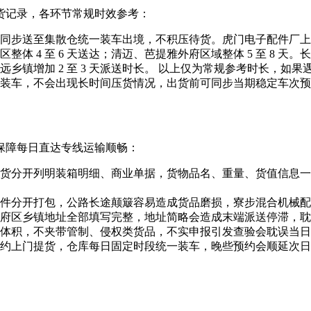
货记录，各环节常规时效参考：
同步送至集散仓统一装车出境，不积压待货。虎门电子配件厂上
 4 至 6 天送达；清迈、芭提雅外府区域整体 5 至 8 天。
，偏远乡镇增加 2 至 3 天派送时长。 以上仅为常规参考时长
装车，不会出现长时间压货情况，出货前可同步当期稳定车次预
保障每日直达专线运输顺畅：
货分开列明装箱明细、商业单据，货物品名、重量、货值信息一
件分开打包，公路长途颠簸容易造成货品磨损，寮步混合机械配
府区乡镇地址全部填写完整，地址简略会造成末端派送停滞，耽
体积，不夹带管制、侵权类货品，不实申报引发查验会耽误当日
约上门提货，仓库每日固定时段统一装车，晚些预约会顺延次日