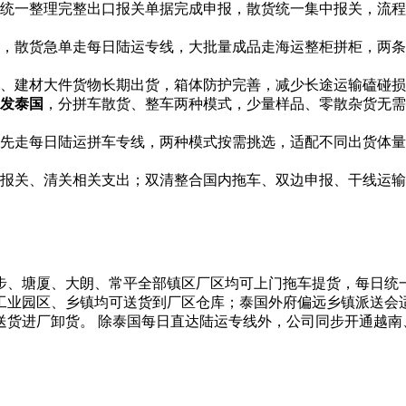
统一整理完整出口报关单据完成申报，散货统一集中报关，流程
，散货急单走每日陆运专线，大批量成品走海运整柜拼柜，两条
、建材大件货物长期出货，箱体防护完善，减少长途运输磕碰损
发泰国
，分拼车散货、整车两种模式，少量样品、零散杂货无需
先走每日陆运拼车专线，两种模式按需挑选，适配不同出货体量
报关、清关相关支出；双清整合国内拖车、双边申报、干线运输
步、塘厦、大朗、常平全部镇区厂区均可上门拖车提货，每日统一
工业园区、乡镇均可送货到厂区仓库；泰国外府偏远乡镇派送会
送货进厂卸货。 除泰国每日直达陆运专线外，公司同步开通越南