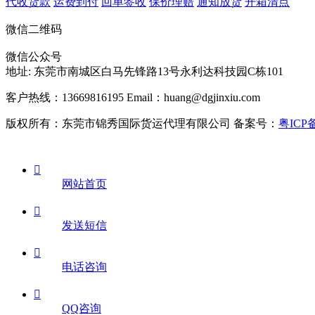
代收货款
运费到付
回单签收
保价理赔
通知放货
开箱清点
微信二维码
微信公众号
地址:
东莞市南城区白马先锋路13号永利达科技园C栋101
客户热线：13669816195
Email：huang@dgjinxiu.com
版权所有：东莞市锦秀国际货运代理有限公司 备案号：
粤ICP备

网站首页

发送短信

电话咨询

QQ咨询