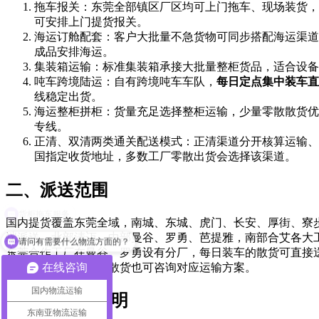
拖车报关：东莞全部镇区厂区均可上门拖车、现场装货，
可安排上门提货报关。
海运订舱配套：客户大批量不急货物可同步搭配海运渠道
成品安排海运。
集装箱运输：标准集装箱承接大批量整柜货品，适合设备
吨车跨境陆运：自有跨境吨车车队，
每日定点集中装车直
线稳定出货。
海运整柜拼柜：货量充足选择整柜运输，少量零散散货优
专线。
正清、双清两类通关配送模式：正清渠道分开核算运输、
国指定收货地址，多数工厂零散出货会选择该渠道。
二、派送范围
国内提货覆盖东莞全域，南城、东城、虎门、长安、厚街、寮
端派送，北部清迈、中部曼谷、罗勇、芭提雅，南部合艾各大
请问有需要什么物流方面的？
东莞合作工厂在曼谷、罗勇设有分厂，每日装车的散货可直接
往其他东南亚国家的散货也可咨询对应运输方案。
在线咨询
国内物流运输
三、时效说明
东南亚物流运输