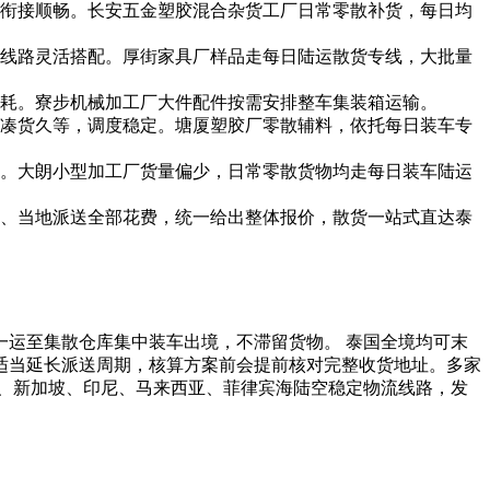
衔接顺畅。长安五金塑胶混合杂货工厂日常零散补货，每日均
线路灵活搭配。厚街家具厂样品走每日陆运散货专线，大批量
耗。寮步机械加工厂大件配件按需安排整车集装箱运输。
凑货久等，调度稳定。塘厦塑胶厂零散辅料，依托每日装车专
。大朗小型加工厂货量偏少，日常零散货物均走每日装车陆运
、当地派送全部花费，统一给出整体报价，散货一站式直达泰
运至集散仓库集中装车出境，不滞留货物。 泰国全境均可末
适当延长派送周期，核算方案前会提前核对完整收货地址。多家
、新加坡、印尼、马来西亚、菲律宾海陆空稳定物流线路，发