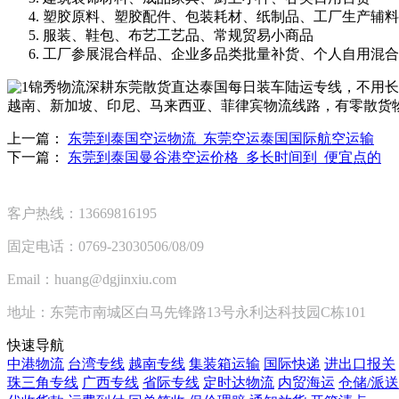
塑胶原料、塑胶配件、包装耗材、纸制品、工厂生产辅料
服装、鞋包、布艺工艺品、常规贸易小商品
工厂参展混合样品、企业多品类批量补货、个人自用混合
锦秀物流深耕东莞散货直达泰国每日装车陆运专线，不用长
越南、新加坡、印尼、马来西亚、菲律宾物流线路，有零散货
上一篇：
东莞到泰国空运物流_东莞空运泰国国际航空运输
下一篇：
东莞到泰国曼谷港空运价格_多长时间到_便宜点的
客户热线：13669816195
固定电话：0769-23030506/08/09
Email：huang@dgjinxiu.com
地址：东莞市南城区白马先锋路13号永利达科技园C栋101
快速导航
中港物流
台湾专线
越南专线
集装箱运输
国际快递
进出口报关
珠三角专线
广西专线
省际专线
定时达物流
内贸海运
仓储/派送