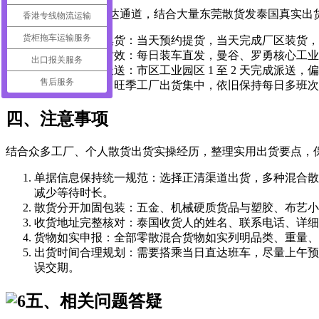
依托每日固定装车直达通道，结合大量东莞散货发泰国真实出
香港专线物流运输
货柜拖车运输服务
东莞上门提货集货：当天预约提货，当天完成厂区装货，
跨境陆运干线时效：每日装车直发，曼谷、罗勇核心工业区整体
出口报关服务
泰国本地清关派送：市区工业园区 1 至 2 天完成派送
售后服务
期会小幅变动；旺季工厂出货集中，依旧保持每日多班次
四、注意事项
结合众多工厂、个人散货出货实操经历，整理实用出货要点，
单据信息保持统一规范：选择正清渠道出货，多种混合散
减少等待时长。
散货分开加固包装：五金、机械硬质货品与塑胶、布艺小
收货地址完整核对：泰国收货人的姓名、联系电话、详细
货物如实申报：全部零散混合货物如实列明品类、重量、
出货时间合理规划：需要搭乘当日直达班车，尽量上午预
误交期。
五、相关问题答疑