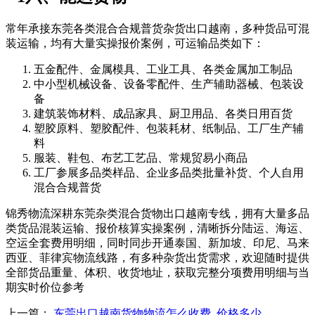
常年承接东莞各类混合合规普货杂货出口越南，多种货品可混
装运输，均有大量实操报价案例，可运输品类如下：
五金配件、金属模具、工业工具、各类金属加工制品
中小型机械设备、设备零配件、生产辅助器械、包装设
备
建筑装饰材料、成品家具、厨卫用品、各类日用百货
塑胶原料、塑胶配件、包装耗材、纸制品、工厂生产辅
料
服装、鞋包、布艺工艺品、常规贸易小商品
工厂参展多品类样品、企业多品类批量补货、个人自用
混合合规普货
锦秀物流深耕东莞杂类混合货物出口越南专线，拥有大量多品
类货品混装运输、报价核算实操案例，清晰拆分陆运、海运、
空运全套费用明细，同时同步开通泰国、新加坡、印尼、马来
西亚、菲律宾物流线路，有多种杂货出货需求，欢迎随时提供
全部货品重量、体积、收货地址，获取完整分项费用明细与当
期实时价位参考
上一篇：
东莞出口越南货物物流怎么收费_价格多少