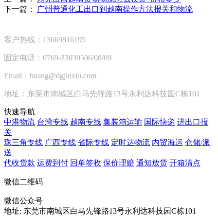
下一篇：
广州普通化工出口到越南操作方法报关和物流
客户热线：13669816195
固定电话：0769-23030506/08/09
Email：huang@dgjinxiu.com
地址：东莞市南城区白马先锋路13号永利达科技园C栋101
快速导航
中港物流
台湾专线
越南专线
集装箱运输
国际快递
进出口报
关
珠三角专线
广西专线
省际专线
定时达物流
内贸海运
仓储/派
送
代收货款
运费到付
回单签收
保价理赔
通知放货
开箱清点
微信二维码
微信公众号
地址:
东莞市南城区白马先锋路13号永利达科技园C栋101