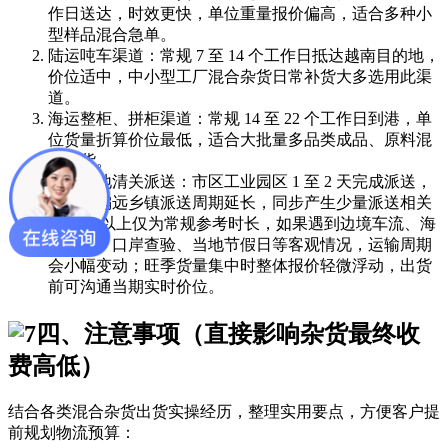
作日送达，时效更快，单位重量报价偏高，适合多种小
型样品混合急单。
陆运吨车渠道：常规 7 至 14 个工作日抵达越南目的地，
价位适中，中小型工厂混合杂货日常补货大多选用此渠
道。
海运整柜、拼柜渠道：常规 14 至 22 个工作日到港，单
位货量折算价位最低，适合大批量多品类成品、原料混
合出货。
越南本地清关派送：市区工业园区 1 至 2 天完成派送，
郊区、偏远乡镇派送周期延长，同步产生少量派送相关
支出。 以上仅为常规参考时长，如果遇到边境车流、海
上天气、口岸查验、当地节假日等客观情况，运输周期
会小幅变动；旺季货量集中时整体报价轻微浮动，出货
前可沟通当期实时价位。
四、注意事项（直接影响杂货最终收
费高低）
结合各类混合杂货出货实操经历，整理实用要点，方便客户提
前规划物流预算：