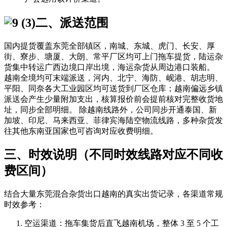
二、派送范围
国内提货覆盖东莞全部镇区，南城、东城、虎门、长安、厚
街、寮步、塘厦、大朗、常平厂区均可上门拖车提货，陆运杂
货集中转运广西边境口岸出境，海运杂货从周边港口装船。
越南全境均可末端派送，河内、北宁、海防、岘港、胡志明、
平阳、同奈各大工业园区均可送货到厂区仓库；越南偏远乡镇
派送会产生少量附加支出，核算报价前会提前核对完整收货地
址，同步全部明细。 除越南线路外，公司同步开通泰国、新
加坡、印尼、马来西亚、菲律宾海陆空物流线路，多种杂货发
往其他东南亚国家也可咨询对应收费明细。
三、时效说明（不同时效线路对应不同收
费区间）
结合大量东莞混合杂货出口越南的真实出货记录，各渠道常规
时效参考：
空运渠道：拖车集货后直飞越南机场，整体 3 至 5 个工