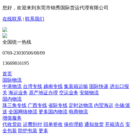
您好，欢迎来到东莞市锦秀国际货运代理有限公司
在线联系
|
联系我们
全国统一热线
0769-23030506/08/09
13669816195
首页
国际物流
中港物流
台湾专线
越南专线
集装箱运输
国际快递
进出口报
关
海运业务
原产地证办理
空运业务
安能物流
国内物流
珠三角专线
广西专线
省际专线
定时达物流
内贸海运
仓储/派
送
全国网络物流
更多国内物流
电商物流
增值服务
代收货款
运费到付
回单签收
保价理赔
通知放货
开箱清点
安
全包装
防护包装
更多