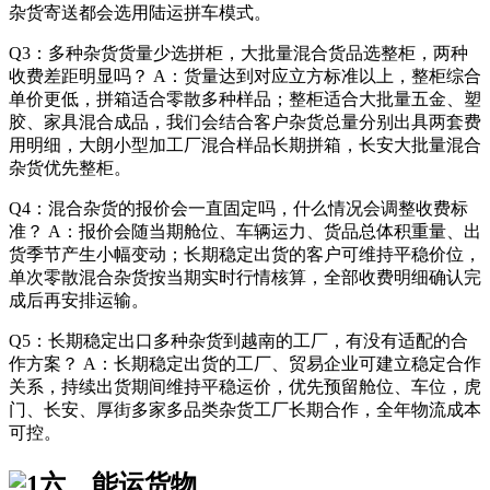
杂货寄送都会选用陆运拼车模式。
Q3：多种杂货货量少选拼柜，大批量混合货品选整柜，两种
收费差距明显吗？ A：货量达到对应立方标准以上，整柜综合
单价更低，拼箱适合零散多种样品；整柜适合大批量五金、塑
胶、家具混合成品，我们会结合客户杂货总量分别出具两套费
用明细，大朗小型加工厂混合样品长期拼箱，长安大批量混合
杂货优先整柜。
Q4：混合杂货的报价会一直固定吗，什么情况会调整收费标
准？ A：报价会随当期舱位、车辆运力、货品总体积重量、出
货季节产生小幅变动；长期稳定出货的客户可维持平稳价位，
单次零散混合杂货按当期实时行情核算，全部收费明细确认完
成后再安排运输。
Q5：长期稳定出口多种杂货到越南的工厂，有没有适配的合
作方案？ A：长期稳定出货的工厂、贸易企业可建立稳定合作
关系，持续出货期间维持平稳运价，优先预留舱位、车位，虎
门、长安、厚街多家多品类杂货工厂长期合作，全年物流成本
可控。
六、能运货物