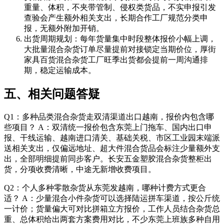
重量、体积，不夹带管制、侵权类货品，不实申报引发
查验会产生额外相关支出，长期合作工厂规范分类申
报，无额外附加开销。
出货周期规划：每年货量集中时段整体报价小幅上调，
大批量混合杂货订单尽量提前对接锁定当期价位，厚街
家具百货混合杂货工厂旺季出货都会提前一周沟通排
期，稳定运输成本。
五、相关问题答疑
Q1：多种品类混合杂货走双清渠道出口越南，报价内包含哪
些项目？ A：双清统一报价包含东莞上门拖车、国内出口申
报、干线运输、越南进口清关、基础关税、市区工业园末端派
送相关支出，仅偏远地址、超大件混合货品会标注少量额外支
出，全部明细提前同步客户。长安五金塑胶混合杂货整柜出
货，分项收费清晰，中途无新增收费项目。
Q2：个人多种零散杂货从东莞发越南，哪种计费方式更合
适？ A：少量混合小件杂货可以选择陆运拼车渠道，按公斤统
一计价；货量偏大可对比拼箱立方报价，工作人员结合杂货总
重、总体积给出两套方案费用对比，不少东莞上班族多种自用