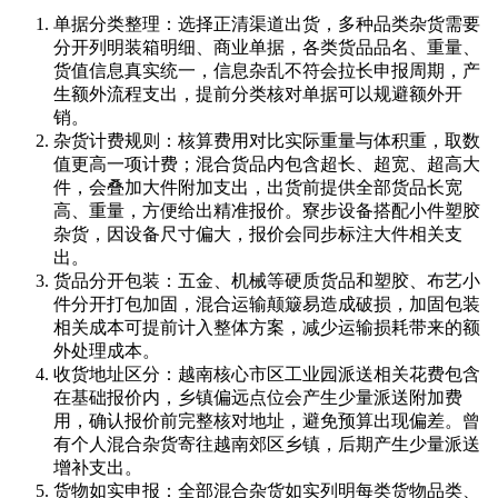
单据分类整理：选择正清渠道出货，多种品类杂货需要
分开列明装箱明细、商业单据，各类货品品名、重量、
货值信息真实统一，信息杂乱不符会拉长申报周期，产
生额外流程支出，提前分类核对单据可以规避额外开
销。
杂货计费规则：核算费用对比实际重量与体积重，取数
值更高一项计费；混合货品内包含超长、超宽、超高大
件，会叠加大件附加支出，出货前提供全部货品长宽
高、重量，方便给出精准报价。寮步设备搭配小件塑胶
杂货，因设备尺寸偏大，报价会同步标注大件相关支
出。
货品分开包装：五金、机械等硬质货品和塑胶、布艺小
件分开打包加固，混合运输颠簸易造成破损，加固包装
相关成本可提前计入整体方案，减少运输损耗带来的额
外处理成本。
收货地址区分：越南核心市区工业园派送相关花费包含
在基础报价内，乡镇偏远点位会产生少量派送附加费
用，确认报价前完整核对地址，避免预算出现偏差。曾
有个人混合杂货寄往越南郊区乡镇，后期产生少量派送
增补支出。
货物如实申报：全部混合杂货如实列明每类货物品类、