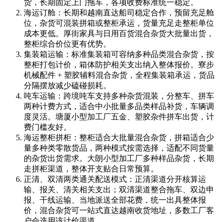
货，长期固定上门拖车，各项收费标准统一稳定。
海运订舱：长期和越南直达船司稳定合作，预留充足舱
位，杂货可混装拼箱或整柜承运，货量充足走整柜单位
成本更低。厚街家具与日用百货混合杂货大批量出货，
整柜综合价位更有优势。
集装箱运输：标准集装箱可容纳多种品类混合杂货，按
整柜打包计价，箱体防护相关支出纳入整体报价。寮步
机械配件 + 塑胶辅料混合杂货，全程集装箱承运，货品
分隔摆放减少磕碰损耗。
吨车运输：跨境吨车支持多种杂货混装，分整车、拼车
两种计费方式，适合中小批量多品类样品补货，车辆调
度灵活。塘厦小型加工厂五金、塑胶杂件拼车出货，计
费门槛友好。
海运整柜拼柜：整柜适合大批量混合杂货，拼箱适合少
量多种类零散货品，两种模式按需选择，适配不同货量
的杂货出货需求。大朗小型加工厂多种样品杂货，长期
走拼柜渠道，整体开支贴合日常预算。
正清、双清两类通关配送模式：正清渠道分开核算运
输、报关、清关相关支出；双清渠道整合拖车、双边申
报、干线运输、当地派送全部花费，统一出具整体报
价，混合杂货可一站式直达越南收货地址，多数工厂客
户会选用该计价渠道。