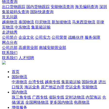
物流查询
出口货物跟踪
国内货物跟踪
安能物流查询
海关编码查询
深圳
集装箱码头查询
国际快递查询
常见问题
越南物流
泰国物流
印尼物流
新加坡物流
马来西亚物流
菲律
宾物流
中东物流
集装箱运输
走进锦秀
公司简介
企业文化
公司实力
公司荣誉
战略伙伴
服务保障
网点分布
公司总部
高盛营业部
南城安能营业部
联系我们
联系我们
人才招聘
首页
国际物流
中港物流
台湾专线
越南专线
集装箱运输
国际快递
进出
口报关
海运业务
原产地证办理
空运业务
安能物流
国内物流
珠三角专线
广西专线
省际专线
定时达物流
内贸海运
仓
储/派送
全国网络物流
更多国内物流
电商物流
增值服务