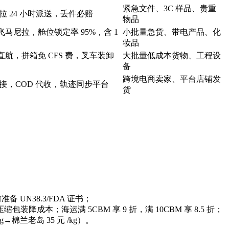
紧急文件、3C 样品、贵重
 24 小时派送，丢件必赔
物品
直飞马尼拉，舱位锁定率 95%，含 1
小批量急货、带电产品、化
妆品
港直航，拼箱免 CFS 费，叉车装卸
大批量低成本货物、工程设
备
跨境电商卖家、平台店铺发
接，COD 代收，轨迹同步平台
货
备 UN38.3/FDA 证书；
包装降成本；海运满 5CBM 享 9 折，满 10CBM 享 8.5 折；
棉兰老岛 35 元 /kg）。